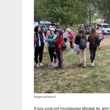
Reggeli gyülekező
A túra során két frissítőpontot állítottak fel, ah