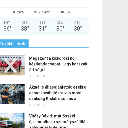
20%
2.4kmh
0%
HÉT
KED
SZE
CSÜ
PÉN
36
°
38
°
31
°
30
°
30
°
További hírek
Megszűnt a kiskőrösi női
kézilabdacsapat – egy korszak
ért véget
2026-08-08
Aktuális állásajánlatok: ezekre
a munkavállalókra van most
szükség Kiskőrösön és a...
2026-08-07
Vitézy Dávid: már ősszel
újraindulhat a személyszállítás
a Budapest–Belgrád