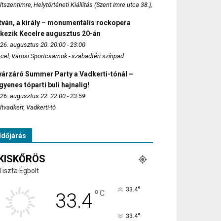
ltszentimre, Helytörténeti Kiállítás (Szent Imre utca 38.),
tván, a király – monumentális rockopera
rkezik Kecelre augusztus 20-án
26. augusztus 20. 20:00 - 23:00
cel, Városi Sportcsarnok - szabadtéri színpad
yárzáró Summer Party a Vadkerti-tónál –
gyenes tóparti buli hajnalig!
26. augusztus 22. 22:00 - 23:59
ltvadkert, Vadkerti-tó
Időjárás
KISKŐRÖS
Tiszta Égbolt
°
33.4
°
C
33.4
°
33.4