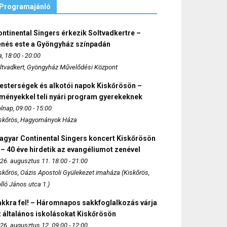
Programajánló
ntinental Singers érkezik Soltvadkertre –
enés este a Gyöngyház színpadán
, 18:00 - 20:00
ltvadkert, Gyöngyház Művelődési Központ
esterségek és alkotói napok Kiskőrösön –
lményekkel teli nyári program gyerekeknek
lnap, 09:00 - 15:00
skőrös, Hagyományok Háza
agyar Continental Singers koncert Kiskőrösön
 – 40 éve hirdetik az evangéliumot zenével
26. augusztus 11. 18:00 - 21:00
skőrös, Oázis Apostoli Gyülekezet imaháza (Kiskőrös,
lló János utca 1.)
akkra fel! – Háromnapos sakkfoglalkozás várja
 általános iskolásokat Kiskőrösön
26. augusztus 12. 09:00 - 12:00