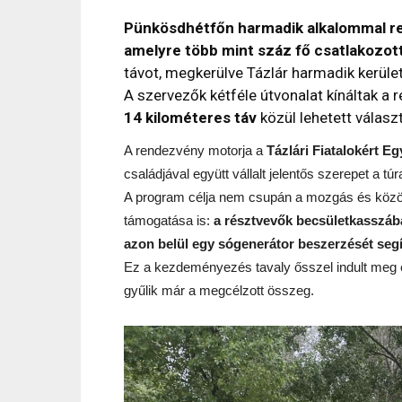
Pünkösdhétfőn harmadik alkalommal re
amelyre több mint száz fő csatlakozot
távot, megkerülve Tázlár harmadik kerület
A szervezők kétféle útvonalat kínáltak a
14 kilométeres táv
közül lehetett választ
A rendezvény motorja a
Tázlári Fiatalokért Eg
családjával együtt vállalt jelentős szerepet a 
A program célja nem csupán a mozgás és közö
támogatása is:
a résztvevők becsületkasszába
azon belül egy sógenerátor beszerzését segí
Ez a kezdeményezés tavaly ősszel indult meg
gyűlik már a megcélzott összeg.