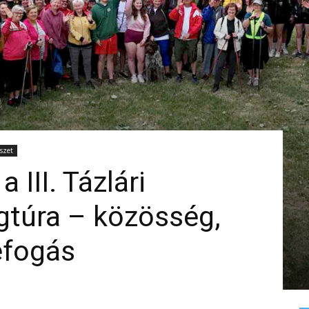
szet
 III. Tázlári
gtúra – közösség,
efogás