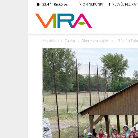
C
33.4
ÍRJON NEKÜNK!
HÍRLEVÉL FELIRA
Kiskőrös
VIRA
Kezdőlap
Tázlár
Sikeresen zajlott a III. Tázlári 