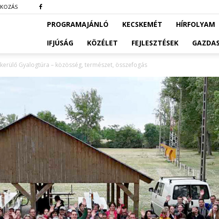
TKOZÁS
PROGRAMAJÁNLÓ
KECSKEMÉT
HÍRFOLYAM
IFJÚSÁG
KÖZÉLET
FEJLESZTÉSEK
GAZDA
Falukerülő Gyalogtúra – közösség, természet, összefogás