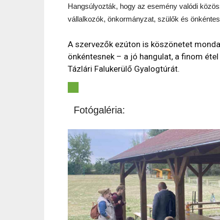
Hangsúlyozták, hogy az esemény valódi közössé
vállalkozók, önkormányzat, szülők és önkéntese
A szervezők ezúton is köszönetet mond
önkéntesnek – a jó hangulat, a finom étel 
Tázlári Falukerülő Gyalogtúrát.
Fotógaléria: