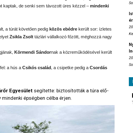
So
t kaptak, de senki sem távozott üres kézzel –
mindenki
Is
é
20
lt, a túrát követően pedig
közös ebédre
került sor: ízletes
Ke
elyet
Zsikla Zsolt
tázlári vállalkozó főzött, méghozzá nagy
N
In
gjának,
Körmendi Sándor
nak a közreműködésével került
20
So
fel: a hús a
Csikós család
, a csipetke pedig a
Csordás
árőr Egyesület
segítette: biztosították a túra elő-
y mindenki épségben célba érjen.