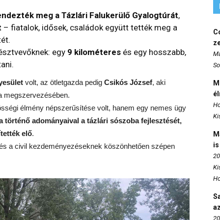
ndezték meg a Tázlári Falukerülő Gyalogtúrát
,
t
– fiatalok, idősek, családok együtt tették meg a
Co
ét.
z
 résztvevőknek: egy
9 kilométeres
és egy hosszabb,
Ma
ani.
So
yesület
volt, az ötletgazda pedig
Csikós József
, aki
M
é
túra megszervezésében.
Ho
sségi élmény népszerűsítése volt, hanem egy nemes ügy
Ki
 történő adományaival a tázlári sószoba fejlesztését,
tették elő
.
M
is
 és a civil kezdeményezéseknek köszönhetően szépen
20
Ki
Ho
S
az
20