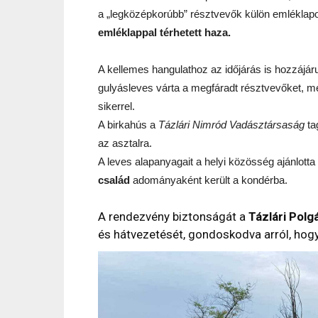
a „legközépkorúbb” résztvevők külön emléklapo
emléklappal térhetett haza.
A kellemes hangulathoz az időjárás is hozzájáru
gulyásleves várta a megfáradt résztvevőket, m
sikerrel.
A birkahús a
Tázlári Nimród Vadásztársaság
ta
az asztalra.
A leves alapanyagait a helyi közösség ajánlotta 
család
adományaként került a kondérba.
A rendezvény biztonságát a
Tázlári Polg
és hátvezetését, gondoskodva arról, hog