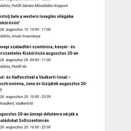
skőrös, Petőfi Sándor Művelődési Központ
stolj bele a western lovaglás világába
iskőrösön!
26. augusztus 15. 10:00 - 17:00
skőrös, István lovastanya
nepi szabadtéri szentmise, kenyér- és
orszentelés Kiskőrösön augusztus 20-án
26. augusztus 20. 09:00 - 11:00
skőrös, Petőfi tér
d- és Halfesztivál a Vadkerti-tónál –
sztronómia, zene és tűzijáték augusztus 20-
!
26. augusztus 20. 10:00 - 23:59
ltvadkert, Vadkerti-tó
gusztus 20-án ünnepi délutánra várják a
saládokat Soltszentimrén
26. augusztus 20. 16:00 - 22:00