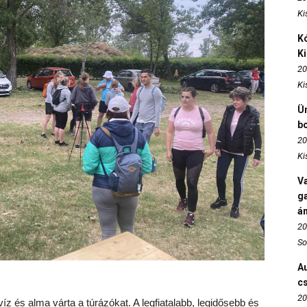
Ki
Kó
K
20
Ki
Ün
b
20
Ki
Va
ga
án
20
So
Au
c
20
ol víz és alma várta a túrázókat. A legfiatalabb, legidősebb és