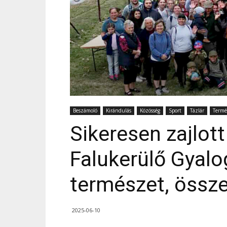
Beszámoló
Kirándulás
Közösség
Sport
Tázlár
Termé
Sikeresen zajlott a
Falukerülő Gyalo
természet, össz
2025-06-10