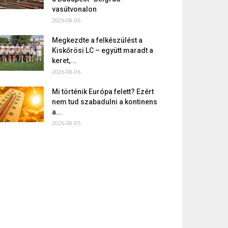
vasútvonalon
2026-08-06
Megkezdte a felkészülést a
Kiskőrösi LC – együtt maradt a
keret,...
2026-08-06
Mi történik Európa felett? Ezért
nem tud szabadulni a kontinens
a...
2026-08-05