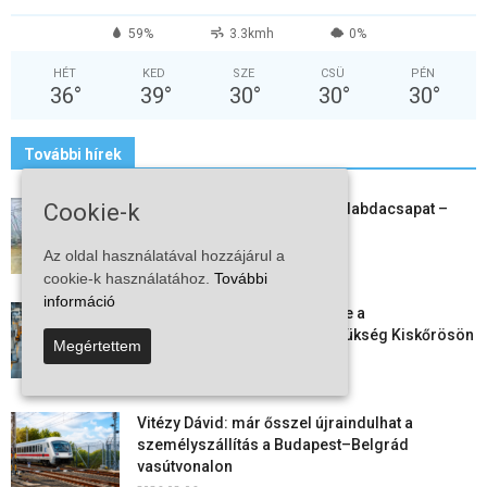
59%
3.3kmh
0%
HÉT
KED
SZE
CSÜ
PÉN
36
°
39
°
30
°
30
°
30
°
További hírek
Cookie-k
Megszűnt a kiskőrösi női kézilabdacsapat –
egy korszak ért véget
2026-08-08
Az oldal használatával hozzájárul a
cookie-k használatához.
További
információ
Aktuális állásajánlatok: ezekre a
munkavállalókra van most szükség Kiskőrösön
Megértettem
és a...
2026-08-07
Vitézy Dávid: már ősszel újraindulhat a
személyszállítás a Budapest–Belgrád
vasútvonalon