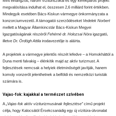
Mint elhangzott, három víziturisztikai és egy kerékpáros projekt
megvalósítása indulhat el, összesen 2,6 milliárd forint értékben.
Mindegyik esetében Bács-Kiskun vármegye önkormányzata a
konzorciumvezető. A támogatói szerződéseket
Vedelek Norbert
mellett a Magyar Államkincstár Bács-Kiskun Megyei
Igazgatóságának részéről
Fehérné dr. Holozsai Nóra
igazgató,
illetve
Dr. Ördögh Attila
irodavezetője is aláírta.
A projektek a vármegye jelentős részét lefedve – a Homokháttól a
Duna menti falvakig – élénkítik majd az aktív turizmust. A
fejlesztések nemcsak a helyiek életminőségét javítják, hanem
komoly vonzerőt jelenthetnek a belföldi és nemzetközi turisták
számára is.
Vajas-fok: kajakkal a természet szívében
A
„Vajas-fok aktív víziturizmusának fejlesztése”
című projekt
célja, hogy Kalocsától Érsekcsanádig egy új vízitúra-útvonalat