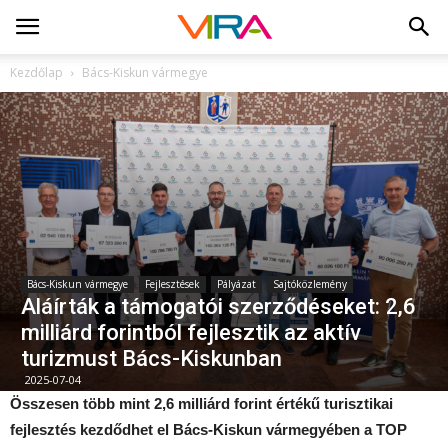
Kezdőlap
Bács-Kiskun vármegye
Bács-Kiskun vármegye
Fejlesztések
Pályázat
Sajtóközlemény
Aláírták a támogatói szerződéseket: 2,6
milliárd forintból fejlesztik az aktív
turizmust Bács-Kiskunban
2025-07-04
Összesen több mint 2,6 milliárd forint értékű turisztikai
fejlesztés kezdődhet el Bács-Kiskun vármegyében a TOP