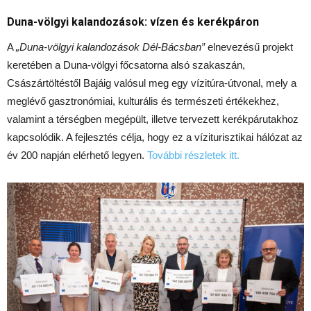
Duna-völgyi kalandozások: vízen és kerékpáron
A
„Duna-völgyi kalandozások Dél-Bácsban”
elnevezésű projekt
keretében a Duna-völgyi főcsatorna alsó szakaszán,
Császártöltéstől Bajáig valósul meg egy vízitúra-útvonal, mely a
meglévő gasztronómiai, kulturális és természeti értékekhez,
valamint a térségben megépült, illetve tervezett kerékpárutakhoz
kapcsolódik. A fejlesztés célja, hogy ez a víziturisztikai hálózat az
év 200 napján elérhető legyen.
További részletek itt.