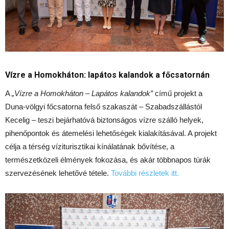
Vízre a Homokháton: lapátos kalandok a főcsatornán
A
„Vízre a Homokháton – Lapátos kalandok”
című projekt a
Duna-völgyi főcsatorna felső szakaszát – Szabadszállástól
Kecelig – teszi bejárhatóvá biztonságos vízre szálló helyek,
pihenőpontok és átemelési lehetőségek kialakításával. A projekt
célja a térség víziturisztikai kínálatának bővítése, a
természetközeli élmények fokozása, és akár többnapos túrák
szervezésének lehetővé tétele.
További részletek itt.