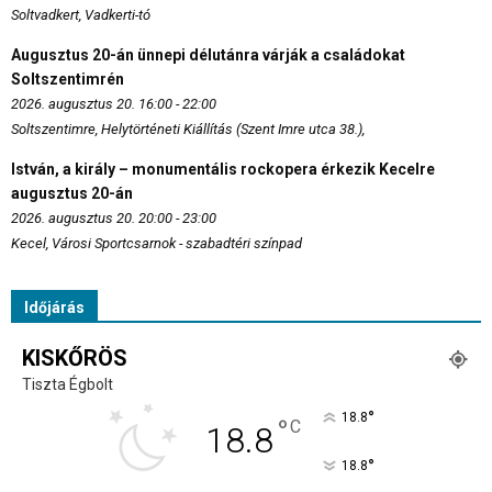
Soltvadkert, Vadkerti-tó
Augusztus 20-án ünnepi délutánra várják a családokat
Soltszentimrén
2026. augusztus 20. 16:00 - 22:00
Soltszentimre, Helytörténeti Kiállítás (Szent Imre utca 38.),
István, a király – monumentális rockopera érkezik Kecelre
augusztus 20-án
2026. augusztus 20. 20:00 - 23:00
Kecel, Városi Sportcsarnok - szabadtéri színpad
Időjárás
KISKŐRÖS
Tiszta Égbolt
°
18.8
°
C
18.8
°
18.8