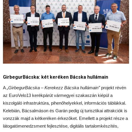
GirbegurBácska: két keréken Bácska hullámain
A
„GirbegurBácska – Kerekezz Bácska hullámain”
projekt révén
az EuroVelo13 kerékpárút vármegyei szakaszán kiépül a
kiszolgáló infrastruktúra, pihenőhelyekkel, információs táblákkal.
Kelebián, Bácsalmáson és Garán pedig új turisztikai attrakciók is
vonzzák majd a kétkeréken érkezőket. Emellett a projekt része a
látogatómenedzsment fejlesztése, digitális tartalomkészítés,