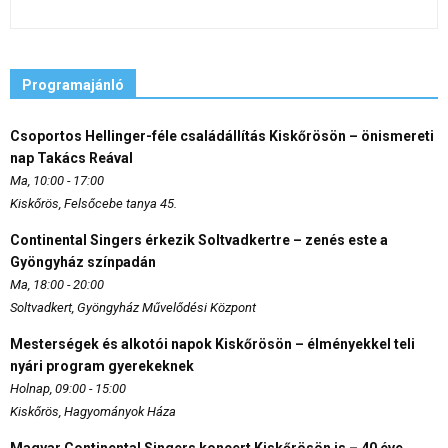
Programajánló
Csoportos Hellinger-féle családállítás Kiskőrösön – önismereti
nap Takács Reával
Ma, 10:00 - 17:00
Kiskőrös, Felsőcebe tanya 45.
Continental Singers érkezik Soltvadkertre – zenés este a
Gyöngyház színpadán
Ma, 18:00 - 20:00
Soltvadkert, Gyöngyház Művelődési Központ
Mesterségek és alkotói napok Kiskőrösön – élményekkel teli
nyári program gyerekeknek
Holnap, 09:00 - 15:00
Kiskőrös, Hagyományok Háza
Magyar Continental Singers koncert Kiskőrösön is – 40 éve