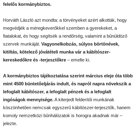
felelős kormánybiztos.
Horváth László azt mondta: a törvényeket azért alkották, hogy
megvédjék a méregkeverőkkel szemben a gyerekeket, a
fiatalokat, és hogy segítsék a rendőrség, valamint a bűnüldöző
szervek munkáját.
Vagyonelkobzás, súlyos börtönévek,
kitiltás, kötelező jóvátételi munka vár a kábítószer-
kereskedőkre és -terjesztőkre
– emelte ki.
A kormánybiztos tájékoztatása szerint március eleje óta több
mint 4500 büntetőeljárás indult, és napról napra növekszik a
lefoglalt kábítószer, a lefoglalt pénzek és a lefoglalt
ingóságok mennyisége.
A kiterjedt felderítői munkának
köszönhetően nemcsak egyszerű kábítószer-terjesztők, hanem
komoly nemzetközi bűnhálózatok is horogra akadnak már –
jelezte.