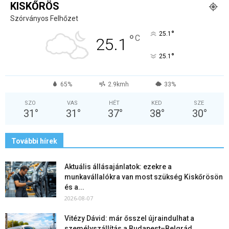
KISKŐRÖS
Szórványos Felhőzet
°
25.1
°
C
25.1
°
25.1
65%
2.9kmh
33%
SZO
VAS
HÉT
KED
SZE
31
°
31
°
37
°
38
°
30
°
További hírek
Aktuális állásajánlatok: ezekre a
munkavállalókra van most szükség Kiskőrösön
és a...
2026-08-07
Vitézy Dávid: már ősszel újraindulhat a
személyszállítás a Budapest–Belgrád