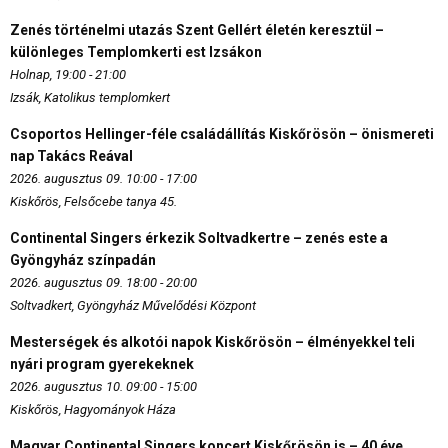
Zenés történelmi utazás Szent Gellért életén keresztül –
különleges Templomkerti est Izsákon
Holnap, 19:00 - 21:00
Izsák, Katolikus templomkert
Csoportos Hellinger-féle családállítás Kiskőrösön – önismereti
nap Takács Reával
2026. augusztus 09. 10:00 - 17:00
Kiskőrös, Felsőcebe tanya 45.
Continental Singers érkezik Soltvadkertre – zenés este a
Gyöngyház színpadán
2026. augusztus 09. 18:00 - 20:00
Soltvadkert, Gyöngyház Művelődési Központ
Mesterségek és alkotói napok Kiskőrösön – élményekkel teli
nyári program gyerekeknek
2026. augusztus 10. 09:00 - 15:00
Kiskőrös, Hagyományok Háza
Magyar Continental Singers koncert Kiskőrösön is – 40 éve