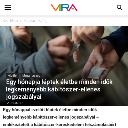
Kezdőlap
Magyarország
Közélet
Magyarország
Egy hónapja léptek életbe minden idők
legkeményebb kábítószer-ellenes
jogszabályai
2025-07-16
Egy hónappal ezelőtt léptek életbe minden idők
legkeményebb kábítószer-ellenes jogszabályai –
emlékeztetett a kábítószer-kereskedelem felszámolásáért