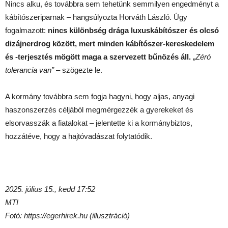
Nincs alku, és továbbra sem tehetünk semmilyen engedményt a
kábítószeriparnak – hangsúlyozta Horváth László. Úgy
fogalmazott:
nincs különbség drága luxuskábítószer és olcsó
dizájnerdrog között, mert minden kábítószer-kereskedelem
és -terjesztés mögött maga a szervezett bűnözés áll.
„
Zéró
tolerancia van”
– szögezte le.
A kormány továbbra sem fogja hagyni, hogy aljas, anyagi
haszonszerzés céljából megmérgezzék a gyerekeket és
elsorvasszák a fiatalokat – jelentette ki a kormánybiztos,
hozzátéve, hogy a hajtóvadászat folytatódik.
2025. július 15., kedd 17:52
MTI
Fotó: https://egerhirek.hu (illusztráció)