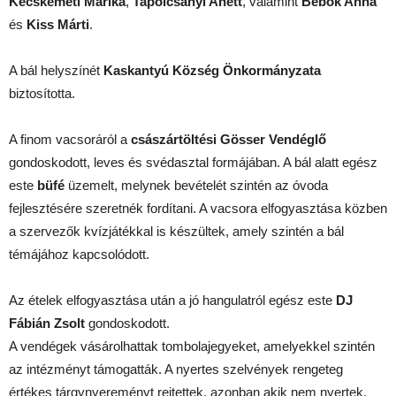
Kecskeméti Marika
,
Tapolcsányi Anett
, valamint
Bebők Anna
és
Kiss Márti
.
A bál helyszínét
Kaskantyú Község Önkormányzata
biztosította.
A finom vacsoráról a
császártöltési Gösser Vendéglő
gondoskodott, leves és svédasztal formájában. A bál alatt egész
este
büfé
üzemelt, melynek bevételét szintén az óvoda
fejlesztésére szeretnék fordítani. A vacsora elfogyasztása közben
a szervezők kvízjátékkal is készültek, amely szintén a bál
témájához kapcsolódott.
Az ételek elfogyasztása után a jó hangulatról egész este
DJ
Fábián Zsolt
gondoskodott.
A vendégek vásárolhattak tombolajegyeket, amelyekkel szintén
az intézményt támogatták. A nyertes szelvények rengeteg
értékes tárgynyereményt rejtettek, azonban akik nem nyertek,