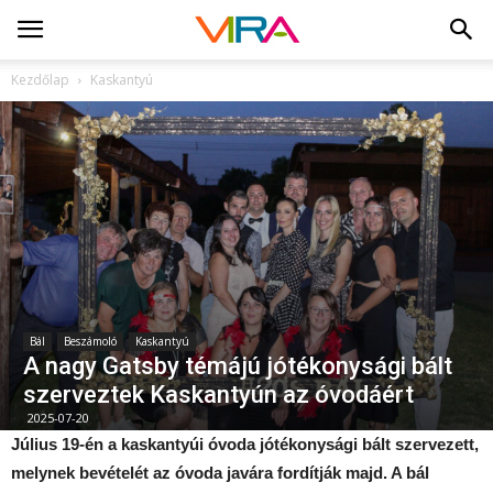
Kezdőlap
Kaskantyú
Bál
Beszámoló
Kaskantyú
A nagy Gatsby témájú jótékonysági bált
szerveztek Kaskantyún az óvodáért
2025-07-20
Július 19-én a kaskantyúi óvoda jótékonysági bált szervezett,
melynek bevételét az óvoda javára fordítják majd. A bál