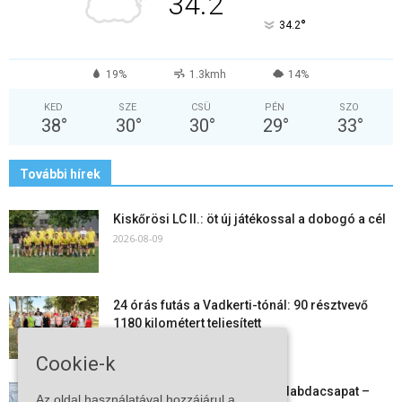
34.2
°
34.2
19%
1.3kmh
14%
KED
SZE
CSÜ
PÉN
SZO
38
°
30
°
30
°
29
°
33
°
További hírek
Kiskőrösi LC II.: öt új játékossal a dobogó a cél
2026-08-09
24 órás futás a Vadkerti-tónál: 90 résztvevő
1180 kilométert teljesített
2026-08-09
Cookie-k
Megszűnt a kiskőrösi női kézilabdacsapat –
Az oldal használatával hozzájárul a