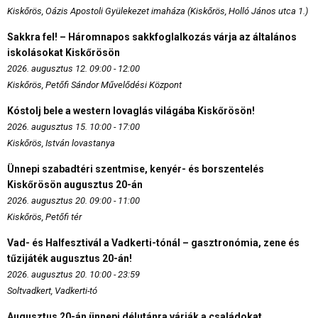
Kiskőrös, Oázis Apostoli Gyülekezet imaháza (Kiskőrös, Holló János utca 1.)
Sakkra fel! – Háromnapos sakkfoglalkozás várja az általános
iskolásokat Kiskőrösön
2026. augusztus 12. 09:00 - 12:00
Kiskőrös, Petőfi Sándor Művelődési Központ
Kóstolj bele a western lovaglás világába Kiskőrösön!
2026. augusztus 15. 10:00 - 17:00
Kiskőrös, István lovastanya
Ünnepi szabadtéri szentmise, kenyér- és borszentelés
Kiskőrösön augusztus 20-án
2026. augusztus 20. 09:00 - 11:00
Kiskőrös, Petőfi tér
Vad- és Halfesztivál a Vadkerti-tónál – gasztronómia, zene és
tűzijáték augusztus 20-án!
2026. augusztus 20. 10:00 - 23:59
Soltvadkert, Vadkerti-tó
Augusztus 20-án ünnepi délutánra várják a családokat