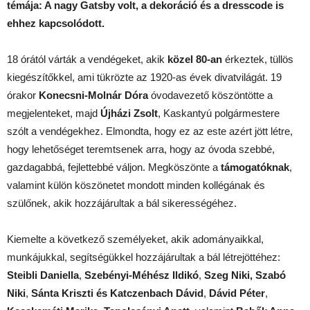
témája: A nagy Gatsby volt, a dekoráció és a dresscode is
ehhez kapcsolódott.
18 órától várták a vendégeket, akik
közel 80-an
érkeztek, tüllös
kiegészítőkkel, ami tükrözte az 1920-as évek divatvilágát. 19
órakor
Konecsni-Molnár Dóra
óvodavezető köszöntötte a
megjelenteket, majd
Újházi Zsolt
, Kaskantyú polgármestere
szólt a vendégekhez. Elmondta, hogy ez az este azért jött létre,
hogy lehetőséget teremtsenek arra, hogy az óvoda szebbé,
gazdagabbá, fejlettebbé váljon.
Megköszönte a
támogatóknak
,
valamint külön köszönetet mondott minden kollégának és
szülőnek, akik hozzájárultak a bál sikerességéhez.
Kiemelte a következő személyeket, akik adományaikkal,
munkájukkal, segítségükkel hozzájárultak a bál létrejöttéhez:
Steibli Daniella
,
Szebényi-Méhész Ildikó
,
Szeg Niki, Szabó
Niki
,
Sánta Kriszti és Katczenbach Dávid
,
Dávid Péter
,