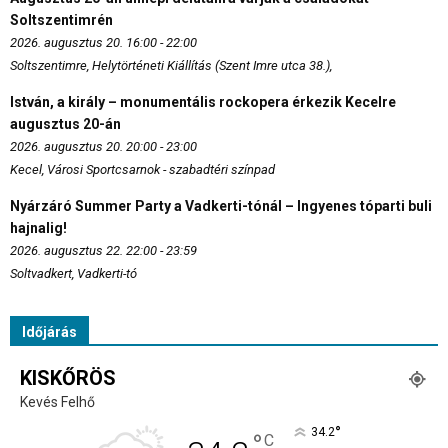
Soltszentimrén
2026. augusztus 20. 16:00 - 22:00
Soltszentimre, Helytörténeti Kiállítás (Szent Imre utca 38.),
István, a király – monumentális rockopera érkezik Kecelre
augusztus 20-án
2026. augusztus 20. 20:00 - 23:00
Kecel, Városi Sportcsarnok - szabadtéri színpad
Nyárzáró Summer Party a Vadkerti-tónál – Ingyenes tóparti buli
hajnalig!
2026. augusztus 22. 22:00 - 23:59
Soltvadkert, Vadkerti-tó
Időjárás
KISKŐRÖS
Kevés Felhő
°
34.2
°
C