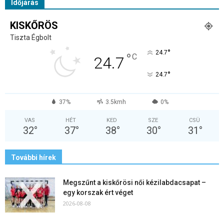
Időjárás
KISKŐRÖS
Tiszta Égbolt
°
24.7
°
C
24.7
°
24.7
37%
3.5kmh
0%
VAS
HÉT
KED
SZE
CSÜ
32
°
37
°
38
°
30
°
31
°
További hírek
Megszűnt a kiskőrösi női kézilabdacsapat –
egy korszak ért véget
2026-08-08