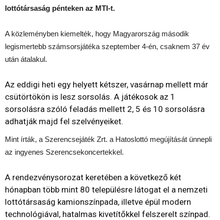
lottótársaság pénteken az MTI-t.
A közleményben kiemelték, hogy Magyarország második
legismertebb számsorsjátéka szeptember 4-én, csaknem 37 év
után átalakul.
Az eddigi heti egy helyett kétszer, vasárnap mellett már
csütörtökön is lesz sorsolás. A játékosok az 1
sorsolásra szóló feladás mellett 2, 5 és 10 sorsolásra
adhatják majd fel szelvényeiket.
Mint írták, a Szerencsejáték Zrt. a Hatoslottó megújítását ünnepli
az ingyenes Szerencsekoncertekkel.
A rendezvénysorozat keretében a következő két
hónapban több mint 80 településre látogat el a nemzeti
lottótársaság kamionszínpada, illetve épül modern
technológiával, hatalmas kivetítőkkel felszerelt színpad.