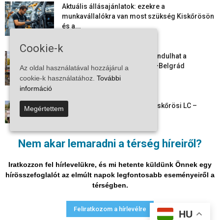
Aktuális állásajánlatok: ezekre a
munkavállalókra van most szükség Kiskőrösön
és a...
2026-08-07
Cookie-k
Vitézy Dávid: már ősszel újraindulhat a
személyszállítás a Budapest–Belgrád
Az oldal használatával hozzájárul a
vasútvonalon
cookie-k használatához.
További
2026-08-06
információ
Megkezdte a felkészülést a Kiskőrösi LC –
Megértettem
együtt maradt a keret,...
2026-08-06
Nem akar lemaradni a térség híreiről?
Mi történik Európa felett? Ezért nem tud
szabadulni a kontinens a...
Iratkozzon fel hírlevelükre, és mi hetente küldünk Önnek egy
2026-08-05
hírösszefoglalót az elmúlt napok legfontosabb eseményeiről a
térségben.
Adatvédelmi nyilatkozat
Médiaajánlat
Impresszum
Feliratkozom a hírlevélre
HU