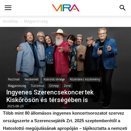
Kezdőlap
Magyarország
Fesztivál
Kecskemét
Kiskőrös térsége
Közérdekű közlemény
Magyarország
Turizmus
Ünnep
Zene
Ingyenes Szerencsekoncertek
Kiskőrösön és térségében is
2025-08-23
Több mint 80 állomásos ingyenes koncertsorozatot szervez
országszerte a Szerencsejáték Zrt. 2025 szeptemberétől a
Hatoslottó megújulásának apropóján – tájékoztatta a nemzeti