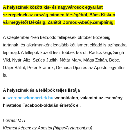
A helyszínek között kis- és nagyvárosok egyaránt
szerepelnek az ország minden térségéből, Bács-Kiskun
vármegyétől Békésig, Zalától Borsod-Abaúj-Zemplénig.
A szeptember 4-én kezdődő fellépések október közepéig
tartanak, és alkalmanként legalább két ismert előadó is színpadra
lép majd. A fellépők között lesz többek között Radics Gigi, Singh
Viki, Nyári Alíz, Szűcs Judith, Nótár Mary, Mága Zoltán, Bebe,
Gájer Bálint, Peter Srámek, Delhusa Djon és az Apostol együttes
is.
A helyszínek és a fellépők teljes listája
a
szerencsekoncertek.hu
weboldalon, valamint az esemény
hivatalos Facebook-oldalán érhetők el.
Forrás: MTI
Kiemelt képen: az Apostol (https://sztarpont.hu)