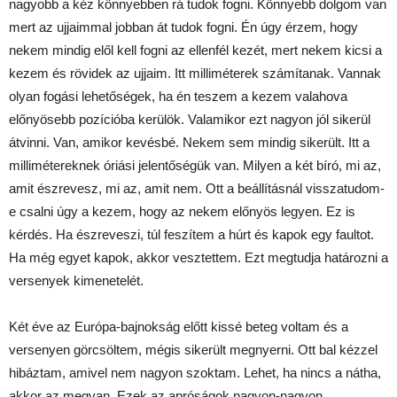
nagyobb a kéz könnyebben rá tudok fogni. Könnyebb dolgom van
mert az ujjaimmal jobban át tudok fogni. Én úgy érzem, hogy
nekem mindig elől kell fogni az ellenfél kezét, mert nekem kicsi a
kezem és rövidek az ujjaim. Itt milliméterek számítanak. Vannak
olyan fogási lehetőségek, ha én teszem a kezem valahova
előnyösebb pozícióba kerülök. Valamikor ezt nagyon jól sikerül
átvinni. Van, amikor kevésbé. Nekem sem mindig sikerült. Itt a
millimétereknek óriási jelentőségük van. Milyen a két bíró, mi az,
amit észrevesz, mi az, amit nem. Ott a beállításnál visszatudom-
e csalni úgy a kezem, hogy az nekem előnyös legyen. Ez is
kérdés. Ha észreveszi, túl feszítem a húrt és kapok egy faultot.
Ha még egyet kapok, akkor vesztettem. Ezt megtudja határozni a
versenyek kimenetelét.
Két éve az Európa-bajnokság előtt kissé beteg voltam és a
versenyen görcsöltem, mégis sikerült megnyerni. Ott bal kézzel
hibáztam, amivel nem nagyon szoktam. Lehet, ha nincs a nátha,
akkor az megvan. Ezek az apróságok nagyon-nagyon