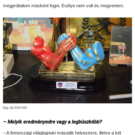
megpróbálom másként fogni. Esélye nem volt és megvertem.
Egy díj 2024-ből
– Melyik eredményedre vagy a legbüszkébb?
– A finnországi világbajnoki második helyezésre, illetve a két