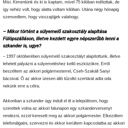
Misi. Kimentünk és ki is kaptam, mivel 75 kilóban indítottak, de
így nehéz volt, hogy alatta voltam kilóban. Utána négy hónapig
szenvedtem, hogy visszajöjjek valahogy.
– Mikor történt a súlyemelő szakosztály alapítása
Fülöpszálláson, illetve kezdett egyre népszerűbb lenni a
szkander is, ugye?
– 1997 októberében súlyemelő szakosztályt alapítottunk, illetve
lehetett pályázni a súlyemeléshez kellő eszközökre. Erről
beszéltem az akkori polgármesterrel, Cseh-Szakáll Sanyi
bácsival. Ő az akkor üresen álló tűzoltó szertárat adta oda
nekünk erre a célra.
Akkoriban a szkander úgy indult el itt a településen, hogy
szerettek volna az akkori falunapon egy szkanderversenyt
rendezni, ezzel keresett meg az akkori polgármester. Elkezdtem
telefonálgatni, szervezni és ekkor kerültem kapcsolatba az akkori