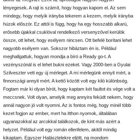
lényegesek. A rajt is számít, hogy hogyan kapom el. Az sem
mindegy, hogy melyik irányba tekerem a kezem, melyik irányba
húzok először. Ez attól is függ, hogy ha egy hosszabb alkarú,
erősebb újakkal csuklóval rendelkező versenyzővel kerülök
össze, ott lehet, hogy esélyem nincsen. Ott befelé borítani lehet
nagyobb esélyem van. Sokszor hibáztam én is. Például
meghallgattuk, hogyan mondja a bíró a Ready go-t. A
vezényszónál is el lehet bukni ezeket. Vagy 2000-ben a Gyulai
Szilveszter vett egy új mérleget. A mi mérlegünk ennyit mért, a
finnországi annyit mért. A kettő között volt egy kiló különbség.
Fogtam már ki olyan bírót, hogy kaptam két faultot és vége volt a
meccsnek. Volt olyan, amelyik meg annyira feküdt nekem, hogy
annál nagyon jó volt nyomni. Az is fontos még, hogy minél több
kezet fogjon az ember, mert ha itthon nyomok, általában
ugyanazokkal az arcokkal találkozok, de kint más azért a
helyzet. Például volt egy román ellenfelem, akitől mindig
kikaptam. Egyszer Halásztelekre eljött, na mondom