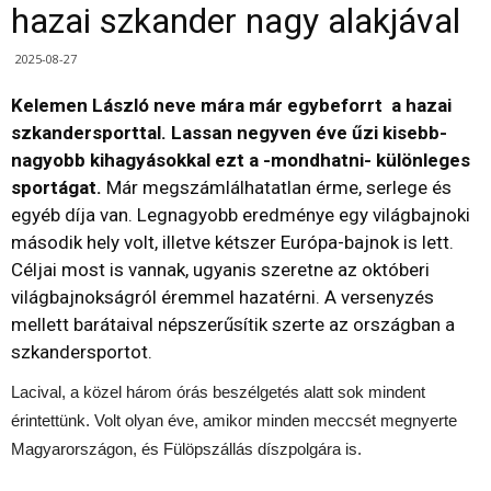
hazai szkander nagy alakjával
2025-08-27
Kelemen László neve mára már egybeforrt a hazai
szkandersporttal. Lassan negyven éve űzi kisebb-
nagyobb kihagyásokkal ezt a -mondhatni- különleges
sportágat.
Már megszámlálhatatlan érme, serlege és
egyéb díja van. Legnagyobb eredménye egy világbajnoki
második hely volt, illetve kétszer Európa-bajnok is lett.
Céljai most is vannak, ugyanis szeretne az októberi
világbajnokságról éremmel hazatérni. A versenyzés
mellett barátaival népszerűsítik szerte az országban a
szkandersportot.
Lacival, a közel három órás beszélgetés alatt sok mindent
érintettünk. Volt olyan éve, amikor minden meccsét megnyerte
Magyarországon, és Fülöpszállás díszpolgára is.