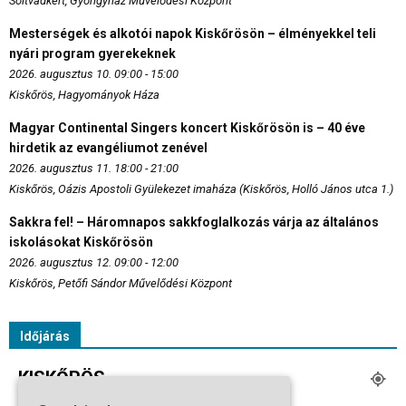
Soltvadkert, Gyöngyház Művelődési Központ
Mesterségek és alkotói napok Kiskőrösön – élményekkel teli
nyári program gyerekeknek
2026. augusztus 10. 09:00 - 15:00
Kiskőrös, Hagyományok Háza
Magyar Continental Singers koncert Kiskőrösön is – 40 éve
hirdetik az evangéliumot zenével
2026. augusztus 11. 18:00 - 21:00
Kiskőrös, Oázis Apostoli Gyülekezet imaháza (Kiskőrös, Holló János utca 1.)
Sakkra fel! – Háromnapos sakkfoglalkozás várja az általános
iskolásokat Kiskőrösön
2026. augusztus 12. 09:00 - 12:00
Kiskőrös, Petőfi Sándor Művelődési Központ
Időjárás
KISKŐRÖS
Tiszta Égbolt