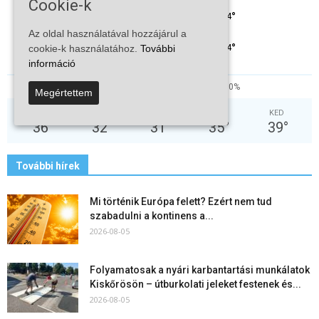
Cookie-k
°
34
°
C
34
Az oldal használatával hozzájárul a
°
34
cookie-k használatához.
További
információ
21%
1.4kmh
0%
Megértettem
PÉN
SZO
VAS
HÉT
KED
36
°
32
°
31
°
35
°
39
°
További hírek
Mi történik Európa felett? Ezért nem tud
szabadulni a kontinens a...
2026-08-05
Folyamatosak a nyári karbantartási munkálatok
Kiskőrösön – útburkolati jeleket festenek és...
2026-08-05