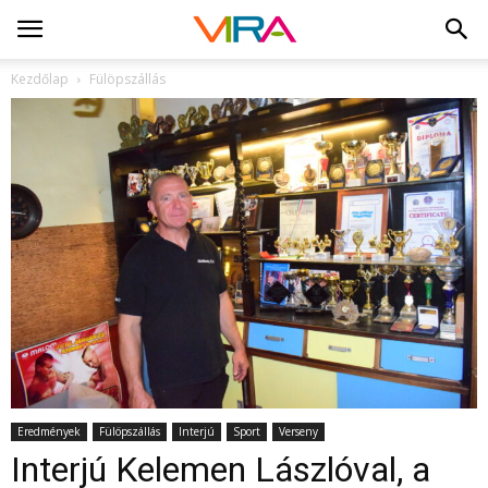
Kezdőlap
Fülöpszállás
Eredmények
Fülöpszállás
Interjú
Sport
Verseny
Interjú Kelemen Lászlóval, a