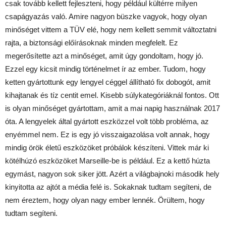
csak tovább kellett fejleszteni, hogy például kültérre milyen
csapágyazás való. Amire nagyon büszke vagyok, hogy olyan
minőséget vittem a TÜV elé, hogy nem kellett semmit változtatni
rajta, a biztonsági előírásoknak minden megfelelt. Ez
megerősítette azt a minőséget, amit úgy gondoltam, hogy jó.
Ezzel egy kicsit mindig történelmet ír az ember. Tudom, hogy
ketten gyártottunk egy lengyel céggel állítható fix dobogót, amit
kihajtanak és tíz centit emel. Kisebb súlykategóriáknál fontos. Ott
is olyan minőséget gyártottam, amit a mai napig használnak 2017
óta. A lengyelek által gyártott eszközzel volt több probléma, az
enyémmel nem. Ez is egy jó visszaigazolása volt annak, hogy
mindig örök életű eszközöket próbálok készíteni. Vittek már ki
kötélhúzó eszközöket Marseille-be is például. Ez a kettő húzta
egymást, nagyon sok siker jött. Azért a világbajnoki második hely
kinyitotta az ajtót a média felé is. Sokaknak tudtam segíteni, de
nem éreztem, hogy olyan nagy ember lennék. Örültem, hogy
tudtam segíteni.