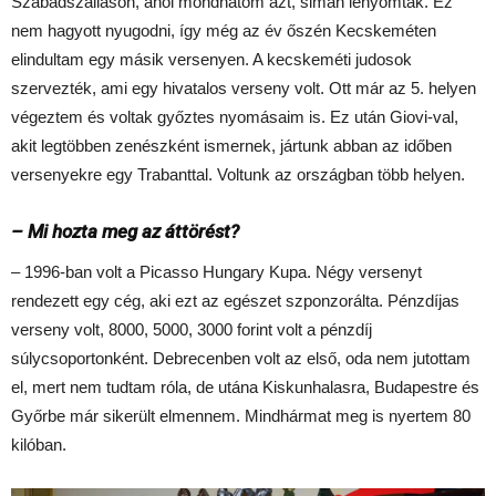
Szabadszálláson, ahol mondhatom azt, simán lenyomtak. Ez
nem hagyott nyugodni, így még az év őszén Kecskeméten
elindultam egy másik versenyen. A kecskeméti judosok
szervezték, ami egy hivatalos verseny volt. Ott már az 5. helyen
végeztem és voltak győztes nyomásaim is. Ez után Giovi-val,
akit legtöbben zenészként ismernek, jártunk abban az időben
versenyekre egy Trabanttal. Voltunk az országban több helyen.
– Mi hozta meg az áttörést?
– 1996-ban volt a Picasso Hungary Kupa. Négy versenyt
rendezett egy cég, aki ezt az egészet szponzorálta. Pénzdíjas
verseny volt, 8000, 5000, 3000 forint volt a pénzdíj
súlycsoportonként. Debrecenben volt az első, oda nem jutottam
el, mert nem tudtam róla, de utána Kiskunhalasra, Budapestre és
Győrbe már sikerült elmennem. Mindhármat meg is nyertem 80
kilóban.