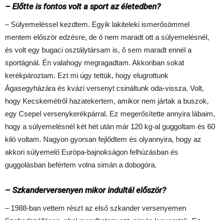
– Előtte is fontos volt a sport az életedben?
– Súlyemeléssel kezdtem. Egyik lakiteleki ismerősömmel
mentem először edzésre, de ő nem maradt ott a súlyemelésnél,
és volt egy bugaci osztálytársam is, ő sem maradt ennél a
sportágnál. Én valahogy megragadtam. Akkoriban sokat
kerékpároztam. Ezt mi úgy tettük, hogy elugrottunk
Ágasegyházára és kvázi versenyt csináltunk oda-vissza. Volt,
hogy Kecskemétről hazatekertem, amikor nem jártak a buszok,
egy Csepel versenykerékpárral. Ez megerősítette annyira lábaim,
hogy a súlyemelésnél két hét után már 120 kg-al guggoltam és 60
kiló voltam. Nagyon gyorsan fejlődtem és olyannyira, hogy az
akkori súlyemelő Európa-bajnokságon felhúzásban és
guggolásban befértem volna simán a dobogóra.
– Szkanderversenyen mikor indultál először?
– 1988-ban vettem részt az első szkander versenyemen