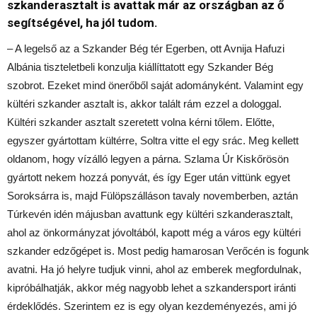
szkanderasztalt is avattak már az országban az ő
segítségével, ha jól tudom.
– A legelső az a Szkander Bég tér Egerben, ott Avnija Hafuzi
Albánia tiszteletbeli konzulja kiállíttatott egy Szkander Bég
szobrot. Ezeket mind önerőből saját adományként. Valamint egy
kültéri szkander asztalt is, akkor talált rám ezzel a dologgal.
Kültéri szkander asztalt szeretett volna kérni tőlem. Előtte,
egyszer gyártottam kültérre, Soltra vitte el egy srác. Meg kellett
oldanom, hogy vízálló legyen a párna. Szlama Úr Kiskőrösön
gyártott nekem hozzá ponyvát, és így Eger után vittünk egyet
Soroksárra is, majd Fülöpszálláson tavaly novemberben, aztán
Túrkevén idén májusban avattunk egy kültéri szkanderasztalt,
ahol az önkormányzat jóvoltából, kapott még a város egy kültéri
szkander edzőgépet is. Most pedig hamarosan Verőcén is fogunk
avatni. Ha jó helyre tudjuk vinni, ahol az emberek megfordulnak,
kipróbálhatják, akkor még nagyobb lehet a szkandersport iránti
érdeklődés. Szerintem ez is egy olyan kezdeményezés, ami jó