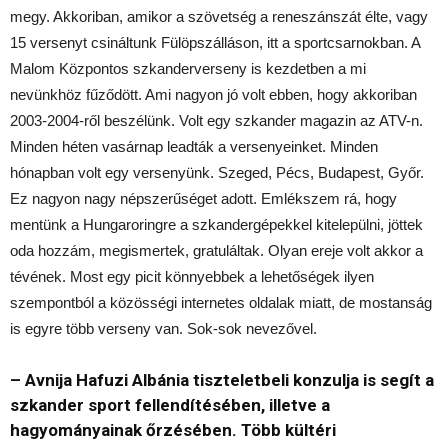
megy. Akkoriban, amikor a szövetség a reneszánszát élte, vagy
15 versenyt csináltunk Fülöpszálláson, itt a sportcsarnokban. A
Malom Központos szkanderverseny is kezdetben a mi
nevünkhöz fűződött. Ami nagyon jó volt ebben, hogy akkoriban
2003-2004-ről beszélünk. Volt egy szkander magazin az ATV-n.
Minden héten vasárnap leadták a versenyeinket. Minden
hónapban volt egy versenyünk. Szeged, Pécs, Budapest, Győr.
Ez nagyon nagy népszerűséget adott. Emlékszem rá, hogy
mentünk a Hungaroringre a szkandergépekkel kitelepülni, jöttek
oda hozzám, megismertek, gratuláltak. Olyan ereje volt akkor a
tévének. Most egy picit könnyebbek a lehetőségek ilyen
szempontból a közösségi internetes oldalak miatt, de mostanság
is egyre több verseny van. Sok-sok nevezővel.
– Avnija Hafuzi Albánia tiszteletbeli konzulja is segít a
szkander sport fellendítésében, illetve a
hagyományainak őrzésében. Több kültéri