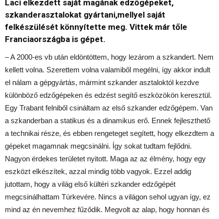
Laci elkezdett saját magának edzőgépeket,
szkanderasztalokat gyártani,mellyel saját
felkészülését könnyítette meg. Vittek már tőle
Franciaországba is gépet.
– A 2000-es vb után eldöntöttem, hogy lezárom a szkandert. Nem
kellett volna. Szerettem volna valamiből megélni, így akkor indult
el nálam a gépgyártás, mármint szkander asztaloktól kezdve
különböző edzőgépeken és edzést segítő eszközökön keresztül.
Egy Trabant felniből csináltam az első szkander edzőgépem. Van
a szkanderban a statikus és a dinamikus erő. Ennek fejleszthető
a technikai része, és ebben rengeteget segített, hogy elkezdtem a
gépeket magamnak megcsinálni. Így sokat tudtam fejlődni.
Nagyon érdekes területet nyitott. Maga az az élmény, hogy egy
eszközt elkészítek, azzal mindig több vagyok. Ezzel addig
jutottam, hogy a világ első kültéri szkander edzőgépét
megcsinálhattam Túrkevére. Nincs a világon sehol ugyan így, ez
mind az én nevemhez fűződik. Megvolt az alap, hogy honnan és