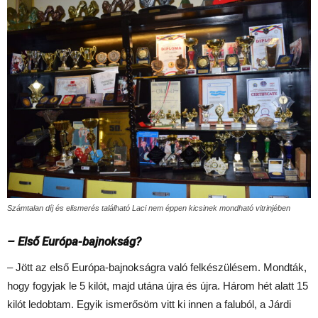
Számtalan díj és elismerés található Laci nem éppen kicsinek mondható vitrinjében
– Első Európa-bajnokság?
– Jött az első Európa-bajnokságra való felkészülésem. Mondták,
hogy fogyjak le 5 kilót, majd utána újra és újra. Három hét alatt 15
kilót ledobtam. Egyik ismerősöm vitt ki innen a faluból, a Járdi