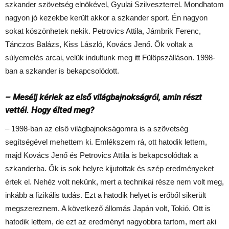
szkander szövetség elnökével, Gyulai Szilveszterrel. Mondhatom
nagyon jó kezekbe került akkor a szkander sport. Én nagyon
sokat köszönhetek nekik. Petrovics Attila, Jámbrik Ferenc,
Tánczos Balázs, Kiss László, Kovács Jenő. Ők voltak a
súlyemelés arcai, velük indultunk meg itt Fülöpszálláson. 1998-
ban a szkander is bekapcsolódott.
– Mesélj kérlek az első világbajnokságról, amin részt
vettél. Hogy élted meg?
– 1998-ban az első világbajnokságomra is a szövetség
segítségével mehettem ki. Emlékszem rá, ott hatodik lettem,
majd Kovács Jenő és Petrovics Attila is bekapcsolódtak a
szkanderba. Ők is sok helyre kijutottak és szép eredményeket
értek el. Nehéz volt nekünk, mert a technikai része nem volt meg,
inkább a fizikális tudás. Ezt a hatodik helyet is erőből sikerült
megszereznem. A következő állomás Japán volt, Tokió. Ott is
hatodik lettem, de ezt az eredményt nagyobbra tartom, mert aki