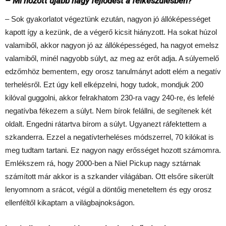
– Mi hozott újabb nagy fejlődést a felkészülésben?
– Sok gyakorlatot végeztünk ezután, nagyon jó állóképességet
kapott így a kezünk, de a végerő kicsit hiányzott. Ha sokat húzol
valamiből, akkor nagyon jó az állóképességed, ha nagyot emelsz
valamiből, minél nagyobb súlyt, az meg az erőt adja. A súlyemelő
edzőmhöz bementem, egy orosz tanulmányt adott elém a negatív
terhelésről. Ezt úgy kell elképzelni, hogy tudok, mondjuk 200
kilóval guggolni, akkor felrakhatom 230-ra vagy 240-re, és lefelé
negatívba fékezem a súlyt. Nem bírok felállni, de segítenek két
oldalt. Engedni rátartva bírom a súlyt. Ugyanezt ráfektettem a
szkanderra. Ezzel a negatívterheléses módszerrel, 70 kilókat is
meg tudtam tartani. Ez nagyon nagy erősséget hozott számomra.
Emlékszem rá, hogy 2000-ben a Niel Pickup nagy sztárnak
számított már akkor is a szkander világában. Ott elsőre sikerült
lenyomnom a srácot, végül a döntőig meneteltem és egy orosz
ellenféltől kikaptam a világbajnokságon.