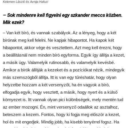
Kelemen László és Avnija Hafuzi
– Sok mindenre kell figyelni egy szkander meccs közben.
Mik ezek?
– Van két bíró, és vannak szabályok. Az a lényeg, hogy a két
bírónak meg kell felelni. Ne kapjak hibapontot. Ha kapok két
hibapontot, akkor vége és vesztettem. Azt meg kell érezni, hogy
a beállításnál nem minden bíró egyforma. Egyik így állítja a kezet,
a másik úgy. Valamelyik rutinosabb, és valamelyik kevésbé.
Amikor a bírók állítják a kezeket és a pozíciókat nézik, mindegyik
más szemszögből állítja. Itt is van egy tűréshatár, hogy olyan
helyzetbe hozzam a két versenyzőt, ha én vagyok a bíró,
elfogadja egyik, hogy vesztett, a másik, hogy nyert és a külső
környezet is. Itt vannak olyan pici különbségek, mely mentén tud
az ember mozogni. Én, mint versenyző odaállok az asztalhoz,
beteszem a kezem. Fontos, hogy ki fogja meg először a kezet,
hol és mit engedjek. Mindig jobb, ha kisebb tenyérrel fogsz. Ha