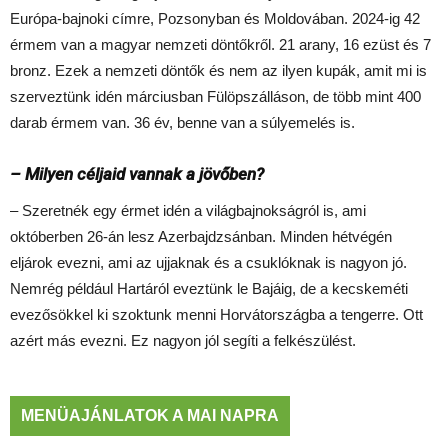
Európa-bajnoki címre, Pozsonyban és Moldovában. 2024-ig 42
érmem van a magyar nemzeti döntőkről. 21 arany, 16 ezüst és 7
bronz. Ezek a nemzeti döntők és nem az ilyen kupák, amit mi is
szerveztünk idén márciusban Fülöpszálláson, de több mint 400
darab érmem van. 36 év, benne van a súlyemelés is.
– Milyen céljaid vannak a jövőben?
– Szeretnék egy érmet idén a világbajnokságról is, ami
októberben 26-án lesz Azerbajdzsánban. Minden hétvégén
eljárok evezni, ami az ujjaknak és a csuklóknak is nagyon jó.
Nemrég például Hartáról eveztünk le Bajáig, de a kecskeméti
evezősökkel ki szoktunk menni Horvátországba a tengerre. Ott
azért más evezni. Ez nagyon jól segíti a felkészülést.
MENÜAJÁNLATOK A MAI NAPRA