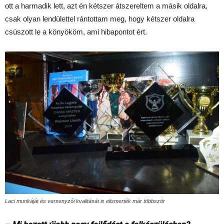
ott a harmadik lett, azt én kétszer átszereltem a másik oldalra,
csak olyan lendülettel rántottam meg, hogy kétszer oldalra
csúszott le a könyököm, ami hibapontot ért.
Laci munkáját és versenyzői kvalitását is elismerték már többször