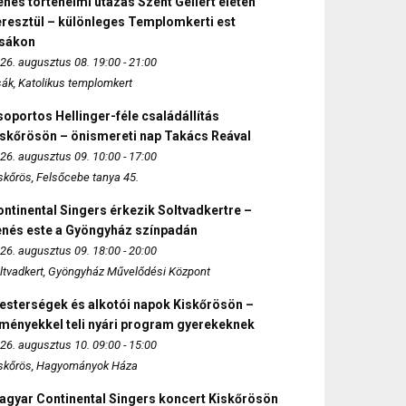
nés történelmi utazás Szent Gellért életén
eresztül – különleges Templomkerti est
zsákon
26. augusztus 08. 19:00 - 21:00
sák, Katolikus templomkert
oportos Hellinger-féle családállítás
iskőrösön – önismereti nap Takács Reával
26. augusztus 09. 10:00 - 17:00
skőrös, Felsőcebe tanya 45.
ntinental Singers érkezik Soltvadkertre –
enés este a Gyöngyház színpadán
26. augusztus 09. 18:00 - 20:00
ltvadkert, Gyöngyház Művelődési Központ
esterségek és alkotói napok Kiskőrösön –
lményekkel teli nyári program gyerekeknek
26. augusztus 10. 09:00 - 15:00
skőrös, Hagyományok Háza
agyar Continental Singers koncert Kiskőrösön