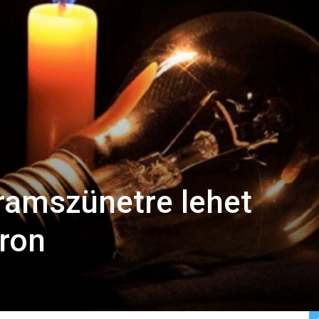
ramszünetre lehet
áron