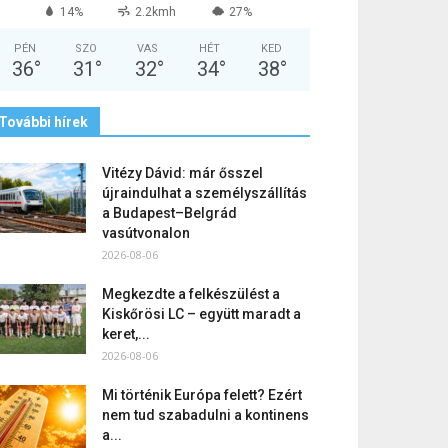
14%
2.2kmh
27%
PÉN
SZO
VAS
HÉT
KED
36
°
31
°
32
°
34
°
38
°
További hírek
Vitézy Dávid: már ősszel
újraindulhat a személyszállítás
a Budapest–Belgrád
vasútvonalon
2026-08-06
Megkezdte a felkészülést a
Kiskőrösi LC – együtt maradt a
keret,...
2026-08-06
Mi történik Európa felett? Ezért
nem tud szabadulni a kontinens
a...