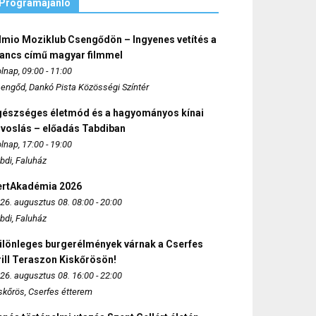
Programajánló
lmio Moziklub Csengődön – Ingyenes vetítés a
ancs című magyar filmmel
lnap, 09:00 - 11:00
engőd, Dankó Pista Közösségi Színtér
gészséges életmód és a hagyományos kínai
rvoslás – előadás Tabdiban
lnap, 17:00 - 19:00
bdi, Faluház
ertAkadémia 2026
26. augusztus 08. 08:00 - 20:00
bdi, Faluház
ülönleges burgerélmények várnak a Cserfes
ill Teraszon Kiskőrösön!
26. augusztus 08. 16:00 - 22:00
skőrös, Cserfes étterem