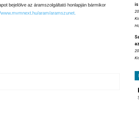
is
apot bejelölve az áramszolgáltató honlapján bármikor
20
://www.mvmnext.hu/aram/aramszunet.
Ki
Ho
S
az
20
Ki