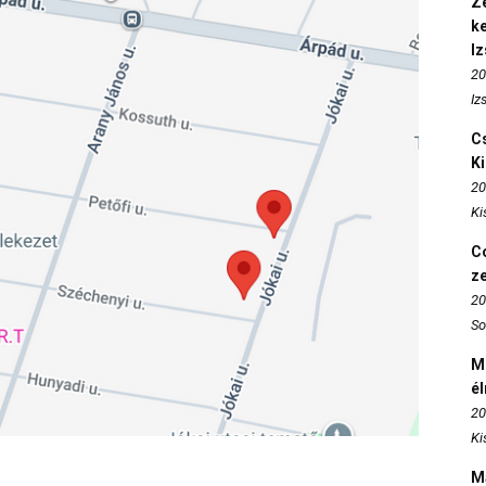
Ze
k
I
20
Iz
Cs
K
20
Ki
Co
z
20
So
M
é
20
Ki
M