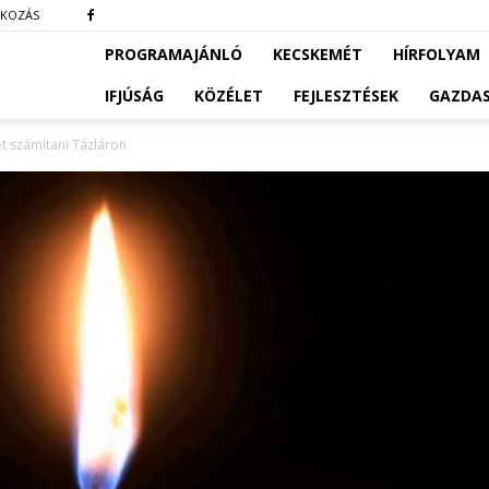
TKOZÁS
PROGRAMAJÁNLÓ
KECSKEMÉT
HÍRFOLYAM
IFJÚSÁG
KÖZÉLET
FEJLESZTÉSEK
GAZDA
t számítani Tázláron