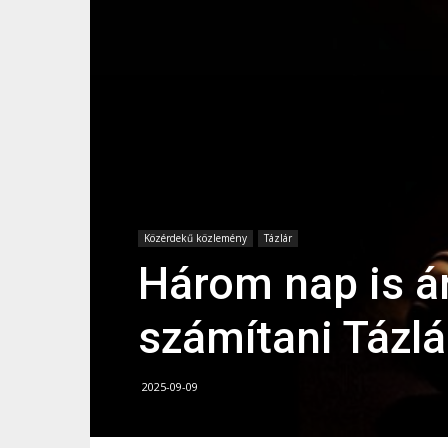
Közérdekű közlemény
Tázlár
Három nap is á
számítani Tázl
2025-09-09