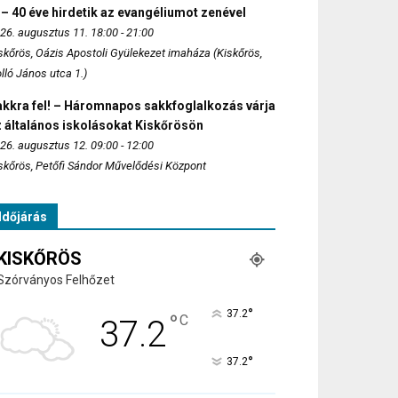
 – 40 éve hirdetik az evangéliumot zenével
26. augusztus 11. 18:00 - 21:00
skőrös, Oázis Apostoli Gyülekezet imaháza (Kiskőrös,
lló János utca 1.)
akkra fel! – Háromnapos sakkfoglalkozás várja
 általános iskolásokat Kiskőrösön
26. augusztus 12. 09:00 - 12:00
skőrös, Petőfi Sándor Művelődési Központ
Időjárás
KISKŐRÖS
Szórványos Felhőzet
°
37.2
°
C
37.2
°
37.2