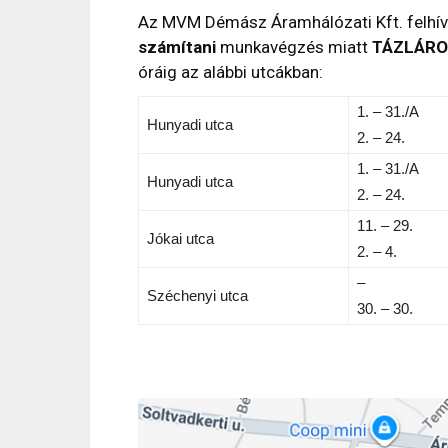
Az MVM Démász Áramhálózati Kft. felhívj
számítani
munkavégzés miatt
TÁZLÁR
óráig az alábbi utcákban:
1. – 31./A
Hunyadi utca
2. – 24.
1. – 31./A
Hunyadi utca
2. – 24.
11. – 29.
Jókai utca
2. – 4.
–
Széchenyi utca
30. – 30.