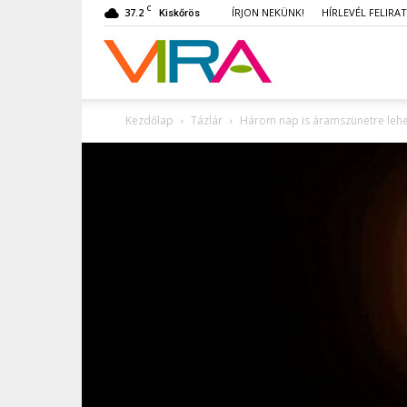
C
37.2
ÍRJON NEKÜNK!
HÍRLEVÉL FELIRA
Kiskőrös
VIRA
Kezdőlap
Tázlár
Három nap is áramszünetre lehe