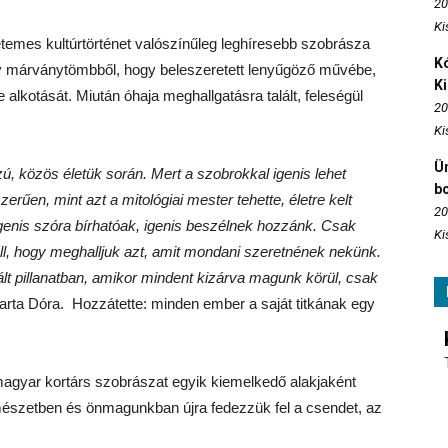
20
Ki
etemes kultúrtörténet valószínűleg leghíresebb szobrásza
Kó
gy márványtömbből, hogy beleszeretett lenyűgöző művébe,
K
e alkotását. Miután óhaja meghallgatásra talált, feleségül
20
Ki
Ün
zú, közös életük során. Mert a szobrokkal igenis lehet
b
rűen, mint azt a mitológiai mester tehette, életre kelt
20
genis szóra bírhatóak, igenis beszélnek hozzánk. Csak
Ki
ell, hogy meghalljuk azt, amit mondani szeretnének nekünk.
t pillanatban, amikor mindent kizárva magunk körül, csak
rta Dóra. Hozzátette: minden ember a saját titkának egy
magyar kortárs szobrászat egyik kiemelkedő alakjaként
mészetben és önmagunkban újra fedezzük fel a csendet, az