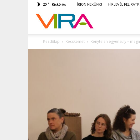
C
20
ÍRJON NEKÜNK!
HÍRLEVÉL FELIRAT
Kiskőrös
VIRA
Kezdőlap
Kecskemét
Kénytelen egyensúly – megnyí