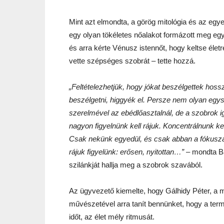
Mint azt elmondta, a görög mitológia és az egy
egy olyan tökéletes nőalakot formázott meg e
és arra kérte Vénusz istennőt, hogy keltse életr
vette szépséges szobrát – tette hozzá.
„Feltételezhetjük, hogy jókat beszélgettek hoss
beszélgetni, higgyék el. Persze nem olyan egysze
szerelmével az ebédlőasztalnál, de a szobrok i
nagyon figyelnünk kell rájuk. Koncentrálnunk k
Csak nekünk egyedül, és csak abban a fókuszál
rájuk figyelünk: erősen, nyitottan…”
– mondta Ba
szilánkját hallja meg a szobrok szavából.
Az ügyvezető kiemelte, hogy Gálhidy Péter, a 
művészetével arra tanít bennünket, hogy a ter
időt, az élet mély ritmusát.