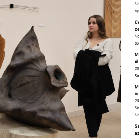
Ho
Ki
Co
z
Ho
So
M
é
20
Ki
M
is
20
Ki
Ho
S
az