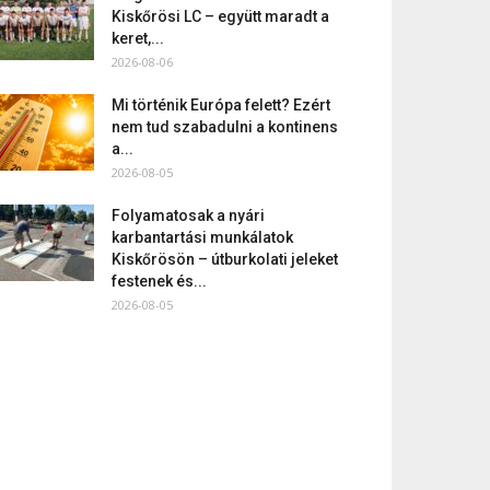
Kiskőrösi LC – együtt maradt a
keret,...
2026-08-06
Mi történik Európa felett? Ezért
nem tud szabadulni a kontinens
a...
2026-08-05
Folyamatosak a nyári
karbantartási munkálatok
Kiskőrösön – útburkolati jeleket
festenek és...
2026-08-05