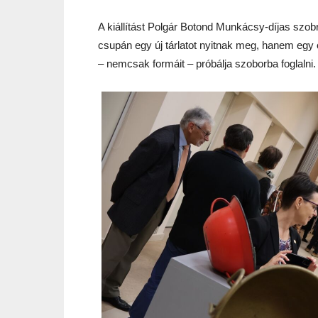
A kiállítást Polgár Botond Munkácsy-díjas szo
csupán egy új tárlatot nyitnak meg, hanem egy 
– nemcsak formáit – próbálja szoborba foglalni.