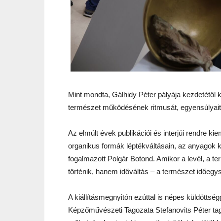
Mint mondta, Gálhidy Péter pályája kezdetétől k
természet működésének ritmusát, egyensúlyait,
Az elmúlt évek publikációi és interjúi rendre k
organikus formák léptékváltásain, az anyagok 
fogalmazott Polgár Botond. Amikor a levél, a t
történik, hanem időváltás – a természet időegy
A kiállításmegnyitón ezúttal is népes küldötts
Képzőművészeti Tagozata Stefanovits Péter ta