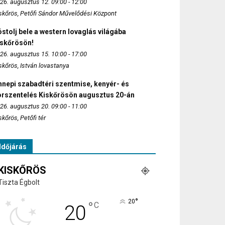
26. augusztus 12. 09:00 - 12:00
skőrös, Petőfi Sándor Művelődési Központ
stolj bele a western lovaglás világába
iskőrösön!
26. augusztus 15. 10:00 - 17:00
skőrös, István lovastanya
nepi szabadtéri szentmise, kenyér- és
orszentelés Kiskőrösön augusztus 20-án
26. augusztus 20. 09:00 - 11:00
skőrös, Petőfi tér
Időjárás
KISKŐRÖS
Tiszta Égbolt
°
20
°
C
20