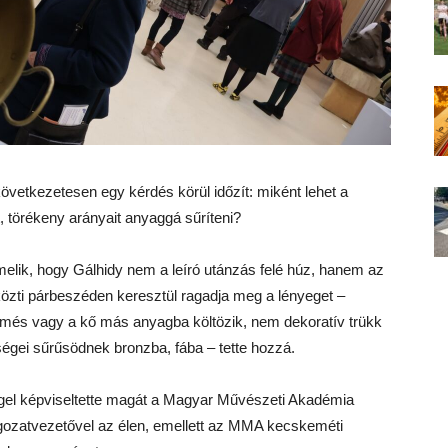
övetkezetesen egy kérdés körül időzít: miként lehet a
 törékeny arányait anyaggá sűríteni?
iemelik, hogy Gálhidy nem a leíró utánzás felé húz, hanem az
közti párbeszéden keresztül ragadja meg a lényeget –
ermés vagy a kő más anyagba költözik, nem dekoratív trükk
ségei sűrűsödnek bronzba, fába – tette hozzá.
éggel képviseltette magát a Magyar Művészeti Akadémia
gozatvezetővel az élen, emellett az MMA kecskeméti