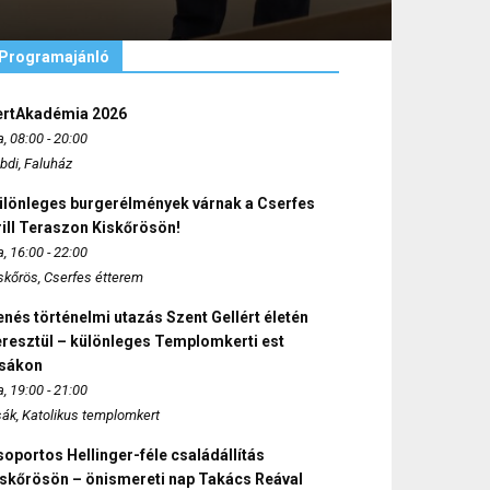
Programajánló
ertAkadémia 2026
, 08:00 - 20:00
bdi, Faluház
ülönleges burgerélmények várnak a Cserfes
ill Teraszon Kiskőrösön!
, 16:00 - 22:00
skőrös, Cserfes étterem
nés történelmi utazás Szent Gellért életén
eresztül – különleges Templomkerti est
zsákon
, 19:00 - 21:00
sák, Katolikus templomkert
oportos Hellinger-féle családállítás
iskőrösön – önismereti nap Takács Reával