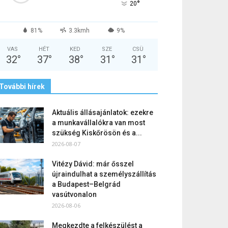
°
20
81%
3.3kmh
9%
VAS
HÉT
KED
SZE
CSÜ
32
°
37
°
38
°
31
°
31
°
További hírek
Aktuális állásajánlatok: ezekre
a munkavállalókra van most
szükség Kiskőrösön és a...
2026-08-07
Vitézy Dávid: már ősszel
újraindulhat a személyszállítás
a Budapest–Belgrád
vasútvonalon
2026-08-06
Megkezdte a felkészülést a