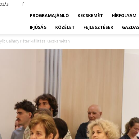
KOZÁS
PROGRAMAJÁNLÓ
KECSKEMÉT
HÍRFOLYAM
IFJÚSÁG
KÖZÉLET
FEJLESZTÉSEK
GAZDA
lt Gálhidy Péter kiállítása Kecskeméten