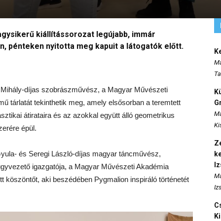
gysikerű kiállítássorozat legújabb, immár
n, pénteken nyitotta meg kapuit a látogatók előtt.
K
Ma
Ta
sy Mihály-díjas szobrászművész, a Magyar Művészeti
K
ű tárlatát tekinthetik meg, amely elsősorban a teremtett
Gr
Ma
ztikai átirataira és az azokkal együtt álló geometrikus
Ki
zerére épül.
Ze
Gyula- és Seregi László-díjas magyar táncművész,
k
I
ügyvezető igazgatója, a Magyar Művészeti Akadémia
Ma
 köszöntőt, aki beszédében Pygmalion inspiráló történetét
Iz
Cs
K