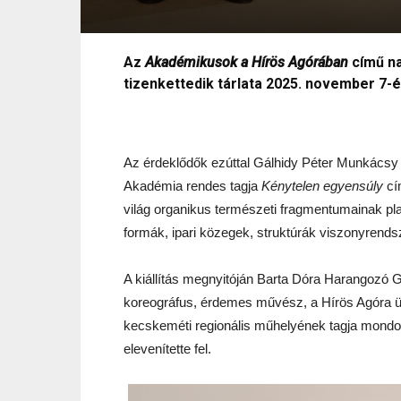
Az
Akadémikusok a Hírös Agórában
című na
tizenkettedik tárlata 2025. november 7-é
Az érdeklődők ezúttal Gálhidy Péter Munkác
Akadémia rendes tagja
Kénytelen egyensúly
cím
világ organikus természeti fragmentumainak plas
formák, ipari közegek, struktúrák viszonyrends
A kiállítás megnyitóján Barta Dóra Harangozó 
koreográfus, érdemes művész, a Hírös Agóra 
kecskeméti regionális műhelyének tagja mondott
elevenítette fel.