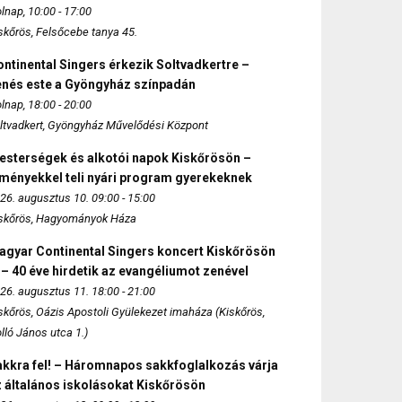
lnap, 10:00 - 17:00
skőrös, Felsőcebe tanya 45.
ntinental Singers érkezik Soltvadkertre –
enés este a Gyöngyház színpadán
lnap, 18:00 - 20:00
ltvadkert, Gyöngyház Művelődési Központ
esterségek és alkotói napok Kiskőrösön –
lményekkel teli nyári program gyerekeknek
26. augusztus 10. 09:00 - 15:00
skőrös, Hagyományok Háza
agyar Continental Singers koncert Kiskőrösön
 – 40 éve hirdetik az evangéliumot zenével
26. augusztus 11. 18:00 - 21:00
skőrös, Oázis Apostoli Gyülekezet imaháza (Kiskőrös,
lló János utca 1.)
akkra fel! – Háromnapos sakkfoglalkozás várja
 általános iskolásokat Kiskőrösön