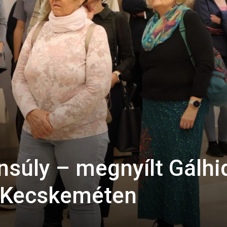
súly – megnyílt Gálhi
sa Kecskeméten