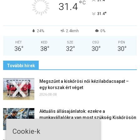
°
31.4
°
C
31.4
°
31.4
24%
2.4kmh
0%
HÉT
KED
SZE
CSÜ
PÉN
36
°
38
°
32
°
30
°
30
°
További hírek
Megszűnt a kiskőrösi női kézilabdacsapat –
egy korszak ért véget
2026-08-08
Aktuális állásajánlatok: ezekre a
munkavállalókra van most szükség Kiskőrösön
és a...
Cookie-k
2026-08-07