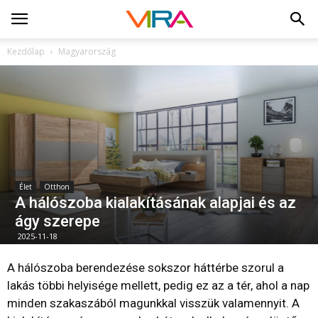
Kezdőlap
Magyarország
Élet
Otthon
A hálószoba kialakításának alapjai és az
ágy szerepe
2025-11-18
A hálószoba berendezése sokszor háttérbe szorul a
lakás többi helyisége mellett, pedig ez az a tér, ahol a nap
minden szakaszából magunkkal visszük valamennyit. A