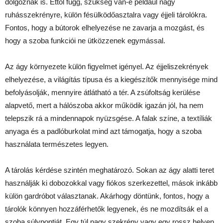
dolgoznak is. Ettől függ, szükség van-e például nagy
ruhásszekrényre, külön fésülködőasztalra vagy éjjeli tárolókra.
Fontos, hogy a bútorok elhelyezése ne zavarja a mozgást, és
hogy a szoba funkciói ne ütközzenek egymással.
Az ágy környezete külön figyelmet igényel. Az éjjeliszekrények
elhelyezése, a világítás típusa és a kiegészítők mennyisége mind
befolyásolják, mennyire átlátható a tér. A zsúfoltság kerülése
alapvető, mert a hálószoba akkor működik igazán jól, ha nem
telepszik rá a mindennapok nyüzsgése. A falak színe, a textíliák
anyaga és a padlóburkolat mind azt támogatja, hogy a szoba
használata természetes legyen.
A tárolás kérdése szintén meghatározó. Sokan az ágy alatti teret
használják ki dobozokkal vagy fiókos szerkezettel, mások inkább
külön gardróbot választanak. Akárhogy döntünk, fontos, hogy a
tárolók könnyen hozzáférhetők legyenek, és ne mozdítsák el a
szoba súlypontját. Egy túl nagy szekrény vagy egy rossz helyen