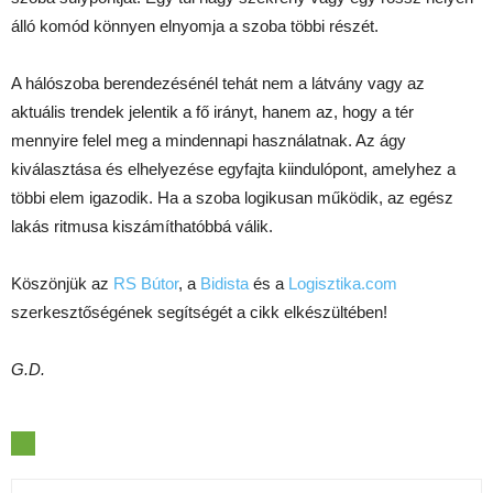
álló komód könnyen elnyomja a szoba többi részét.
A hálószoba berendezésénél tehát nem a látvány vagy az
aktuális trendek jelentik a fő irányt, hanem az, hogy a tér
mennyire felel meg a mindennapi használatnak. Az ágy
kiválasztása és elhelyezése egyfajta kiindulópont, amelyhez a
többi elem igazodik. Ha a szoba logikusan működik, az egész
lakás ritmusa kiszámíthatóbbá válik.
Köszönjük az
RS Bútor
, a
Bidista
és a
Logisztika.com
szerkesztőségének segítségét a cikk elkészültében!
G.D.