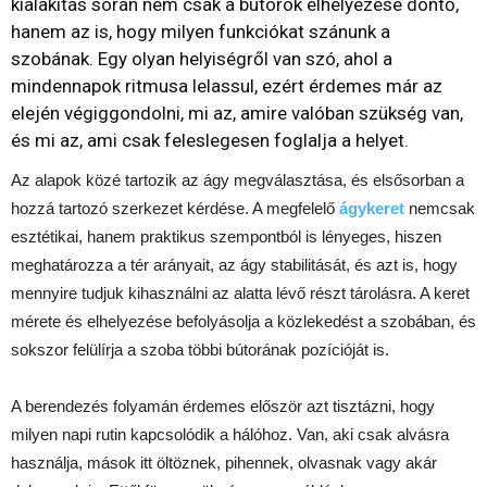
kialakítás során nem csak a bútorok elhelyezése döntő,
hanem az is, hogy milyen funkciókat szánunk a
szobának. Egy olyan helyiségről van szó, ahol a
mindennapok ritmusa lelassul, ezért érdemes már az
elején végiggondolni, mi az, amire valóban szükség van,
és mi az, ami csak feleslegesen foglalja a helyet.
Az alapok közé tartozik az ágy megválasztása, és elsősorban a
hozzá tartozó szerkezet kérdése. A megfelelő
ágykeret
nemcsak
esztétikai, hanem praktikus szempontból is lényeges, hiszen
meghatározza a tér arányait, az ágy stabilitását, és azt is, hogy
mennyire tudjuk kihasználni az alatta lévő részt tárolásra. A keret
mérete és elhelyezése befolyásolja a közlekedést a szobában, és
sokszor felülírja a szoba többi bútorának pozícióját is.
A berendezés folyamán érdemes először azt tisztázni, hogy
milyen napi rutin kapcsolódik a hálóhoz. Van, aki csak alvásra
használja, mások itt öltöznek, pihennek, olvasnak vagy akár