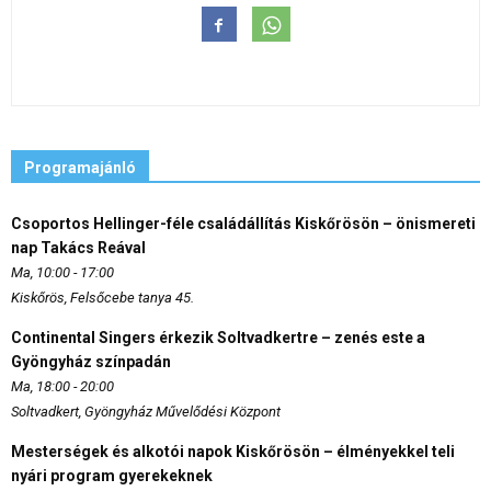
Programajánló
Csoportos Hellinger-féle családállítás Kiskőrösön – önismereti
nap Takács Reával
Ma, 10:00 - 17:00
Kiskőrös, Felsőcebe tanya 45.
Continental Singers érkezik Soltvadkertre – zenés este a
Gyöngyház színpadán
Ma, 18:00 - 20:00
Soltvadkert, Gyöngyház Művelődési Központ
Mesterségek és alkotói napok Kiskőrösön – élményekkel teli
nyári program gyerekeknek