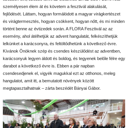
személyesen élem át és követem a fesztivál alakulását,
fejlődését. Láttam, hogyan formálódott a magyar virágkertészet
és virágtermesztés, hogyan csökkent, hogyan nőtt, és mi minden
történt benne az évtizedek során. A FLORA Fesztivál az az
esemény, ahol átélhetjük az advent hangulatát, felkészíthetjük
lelkünket a karácsonyra, és feltöltődhetünk a következő évre.
Kívánok Önöknek szép és csendes készülődést az adventben,
karácsonyuk legyen áldott és boldog, és tegyenek belőle félre egy
darabot a következő évre is. Ebben a pár napban
csendesedjenek el, vigyék magukkal ezt az otthonos, meleg
hangulatot, amit itt, a bemutatott növények között
megtapasztalhatnak – zárta beszédét Bányai Gábor.