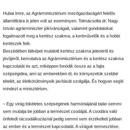
Hubai Imre, az Agrárminisztérium mezőgazdaságért felelős
államtitkára is jelen volt az eseményen. Tolmácsolta dr. Nagy
István agrárminiszter jókívánságait, valamint gondolatokat
fogalmazott meg a kertész szakma, a kertművelők és a hobbi
kertészek felé.
Beszédében látképet mutatott kertész szakma jelenéről és
jövőjéről, bemutatva az Agrárminisztérium és a kertész szakma
kapcsolatát és azt, miképpen fonódik össze az a fajta
szépségidea, ami az emberekben él, és környezetük szebbé
tételét, az életkörülményeik javítását szolgálja. És hogyan segíti
mindezt a minisztérium.
– Egy virág tökéletes szépségének harmóniájánál talán semmi
sem mutatja be jobban a természet csodáját. A csodára való
önfeledt rácsodálkozásnál pedig semmi sem érzékelteti jobban
az ember és a természet kapcsolatát. A virágok termesztése,