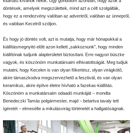
kitartást kívánok nekik. Úgy gondolom azonban, hogy azok a
döntések, amelyek megszülettek, mind azt a célt szolgálták,
hogy ez a rendezvény valóban az adventről, valóban az ünnepről,
és valóban Kecelről szóljon.
És hogy jó döntés volt, azt is mutatja, hogy már hónapokkal a
kiállításmegnyitó előtt azon kellett „sakkoznunk”, hogy minden
kiállítónak tudjunk alapterületet biztosítani. Erre nagyon büszke
vagyok, és köszönöm munkatársaim elhivatottságát. Meg tudjuk
mutatni, hogy Kecelen is van olyan főkertész, olyan virágkötő,
akire támaszkodva megszervezhető a fesztivál, és van olyan
keramikus, akire építve életre hívható a fazekas-kiállítás.
Köszönöm a munkatársaim odaadó munkáját – mondta
Benedeczki Tamás polgármester, majd – betartva tavaly tett
ígéretét – elmesélte a mikulásvirág történetét a hallgatóságnak.