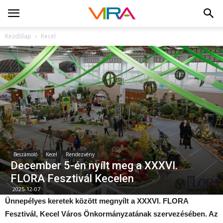
Kezdőlap
Kecel
Beszámoló
Kecel
Rendezvény
December 5-én nyílt meg a XXXVI.
FLORA Fesztivál Kecelen
2025-12-07
Ünnepélyes keretek között megnyílt a XXXVI. FLORA
Fesztivál, Kecel Város Önkormányzatának szervezésében. Az