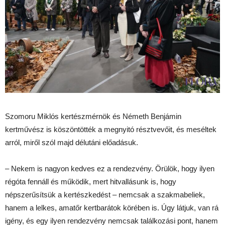
Szomoru Miklós kertészmérnök és Németh Benjámin
kertművész is köszöntötték a megnyitó résztvevőit, és meséltek
arról, miről szól majd délutáni előadásuk.
– Nekem is nagyon kedves ez a rendezvény. Örülök, hogy ilyen
régóta fennáll és működik, mert hitvallásunk is, hogy
népszerűsítsük a kertészkedést – nemcsak a szakmabeliek,
hanem a lelkes, amatőr kertbarátok körében is. Úgy látjuk, van rá
igény, és egy ilyen rendezvény nemcsak találkozási pont, hanem