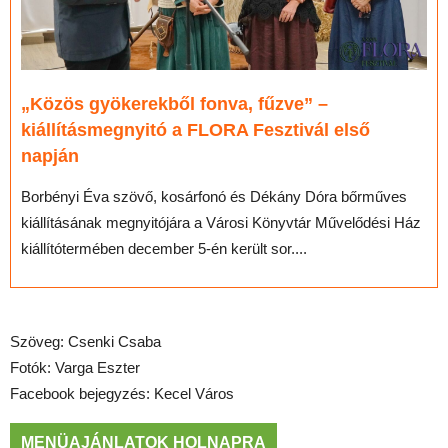
„Közös gyökerekből fonva, fűzve” –
kiállításmegnyitó a FLORA Fesztivál első
napján
Borbényi Éva szövő, kosárfonó és Dékány Dóra bőrműves
kiállításának megnyitójára a Városi Könyvtár Művelődési Ház
kiállítótermében december 5-én került sor....
Szöveg: Csenki Csaba
Fotók: Varga Eszter
Facebook bejegyzés: Kecel Város
MENÜAJÁNLATOK HOLNAPRA