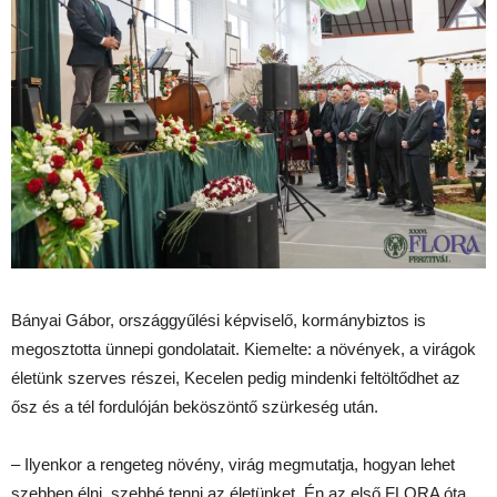
Bányai Gábor, országgyűlési képviselő, kormánybiztos is
megosztotta ünnepi gondolatait. Kiemelte: a növények, a virágok
életünk szerves részei, Kecelen pedig mindenki feltöltődhet az
ősz és a tél fordulóján beköszöntő szürkeség után.
– Ilyenkor a rengeteg növény, virág megmutatja, hogyan lehet
szebben élni, szebbé tenni az életünket. Én az első FLORA óta