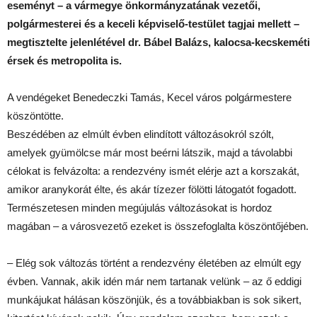
eseményt – a vármegye önkormányzatának vezetői,
polgármesterei és a keceli képviselő-testület tagjai mellett –
megtisztelte jelenlétével dr. Bábel Balázs, kalocsa-kecskeméti
érsek és metropolita is.
A vendégeket Benedeczki Tamás, Kecel város polgármestere
köszöntötte.
Beszédében az elmúlt évben elindított változásokról szólt,
amelyek gyümölcse már most beérni látszik, majd a távolabbi
célokat is felvázolta: a rendezvény ismét elérje azt a korszakát,
amikor aranykorát élte, és akár tízezer fölötti látogatót fogadott.
Természetesen minden megújulás változásokat is hordoz
magában – a városvezető ezeket is összefoglalta köszöntőjében.
– Elég sok változás történt a rendezvény életében az elmúlt egy
évben. Vannak, akik idén már nem tartanak velünk – az ő eddigi
munkájukat hálásan köszönjük, és a továbbiakban is sok sikert,