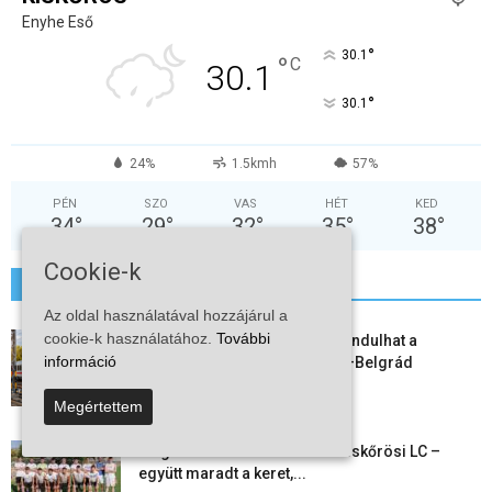
Enyhe Eső
°
30.1
°
C
30.1
°
30.1
24%
1.5kmh
57%
PÉN
SZO
VAS
HÉT
KED
34
°
29
°
32
°
35
°
38
°
Cookie-k
További hírek
Az oldal használatával hozzájárul a
cookie-k használatához.
További
Vitézy Dávid: már ősszel újraindulhat a
információ
személyszállítás a Budapest–Belgrád
vasútvonalon
Megértettem
2026-08-06
Megkezdte a felkészülést a Kiskőrösi LC –
együtt maradt a keret,...