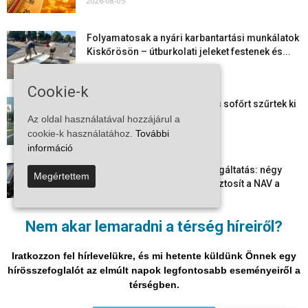
2026-08-05
Folyamatosak a nyári karbantartási munkálatok
Kiskőrösön – útburkolati jeleket festenek és...
2026-08-05
Cookie-k
Több száz gyorshajtót és ittas sofőrt szűrtek ki
Bács-Kiskun útjain –...
Az oldal használatával hozzájárul a
2026-08-04
cookie-k használatához.
További
információ
Elektronikus nyugtaadat-szolgáltatás: négy
Megértettem
hónapos átállási időszakot biztosít a NAV a
vállalkozásoknak
2026-08-04
Nem akar lemaradni a térség híreiről?
Megjelent a 2026/2027-es tanév rendje – itt
vannak a legfontosabb dátumok
Iratkozzon fel hírlevelükre, és mi hetente küldünk Önnek egy
2026-08-03
hírösszefoglalót az elmúlt napok legfontosabb eseményeiről a
térségben.