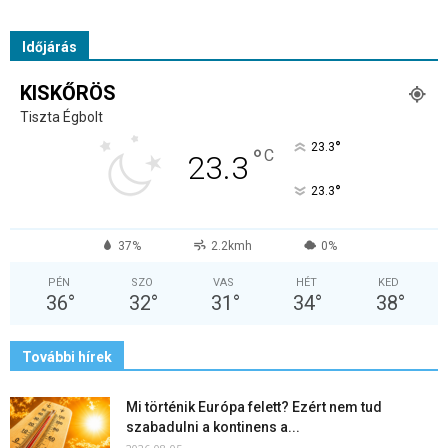
Időjárás
KISKŐRÖS
Tiszta Égbolt
°
23.3
°
C
23.3
°
23.3
37%
2.2kmh
0%
PÉN
SZO
VAS
HÉT
KED
36
°
32
°
31
°
34
°
38
°
További hírek
Mi történik Európa felett? Ezért nem tud
szabadulni a kontinens a...