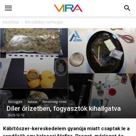
Kezdőlap
Bács-Kiskun vármegye
Bűnügyek
Kalocsa
Rendőrségi hírek
Díler őrizetben, fogyasztók kihallgatva
2025-12-12
Kábítószer-kereskedelem gyanúja miatt csaptak le a