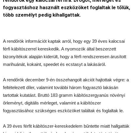
rendőrök egy kalocsai férfira. Drogot, mérleget és
fogyasztáshoz használt eszközöket foglaltak le tőlük,
több személyt pedig kihallgattak.
A rendőrök információt kaptak arról, hogy egy 39 éves kalocsai
férfi kábítószerrel kereskedik. A nyomozók által beszerzett
bizonyítékok alapján kiderült, hogy a férfi rendszeresen árusított
marihuánát, kokaint, speedet és ecstasyt a lakásáról.
A rendőrök december 9-én összehangolt akciót hajtottak végre: a
feltételezett díler, valamint további három fogyasztó lakásán
tartottak kutatást. Bruttó 183 gramm kábítószergyanús növényi
őrleményt, digitális mérleget, valamint a kábítószer
fogyasztásához szükséges eszközöket találtak és foglaltak le.
A 39 éves férfit kábítószer-kereskedelem bűntette miatt hallgatták