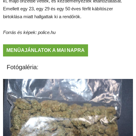
ki, majd őrizetbe vették, és kezdeményezték letartóztatását.
Emellett egy 23, egy 29 és egy 50 éves férfit kábítószer
birtoklása miatt hallgattak ki a rendőrök.
Forrás és képek: police.hu
MENÜAJÁNLATOK A MAI NAPRA
Fotógaléria: