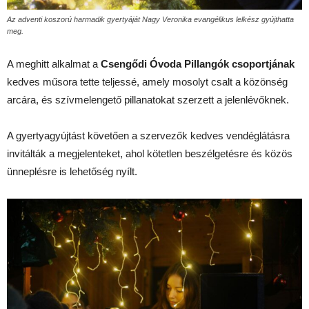
Az adventi koszorú harmadik gyertyáját Nagy Veronika evangélikus lelkész gyújthatta
meg.
A meghitt alkalmat a
Csengődi Óvoda Pillangók csoportjának
kedves műsora tette teljessé, amely mosolyt csalt a közönség
arcára, és szívmelengető pillanatokat szerzett a jelenlévőknek.
A gyertyagyújtást követően a szervezők kedves vendéglátásra
invitálták a megjelenteket, ahol kötetlen beszélgetésre és közös
ünneplésre is lehetőség nyílt.