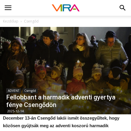
Kezdőlap
Csengőd
ADVENT
Csengőd
Fellobbant a harmadik adventi gyertya
fénye Csengődön
2025-12-14
December 13-án Csengőd lakói ismét összegyűltek, hogy
közösen gyújtsák meg az adventi koszorú harmadik