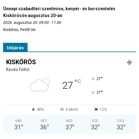
Ünnepi szabadtéri szentmise, kenyér- és borszentelés
Kiskőrösön augusztus 20-án
2026. augusztus 20. 09:00 - 11:00
Kiskőrös, Petőfi tér
Időjárás
KISKŐRÖS
Kevés Felhő
°
27
°
C
27
°
27
48%
3.6kmh
12%
VAS
HÉT
KED
SZE
CSÜ
31
°
36
°
37
°
32
°
32
°