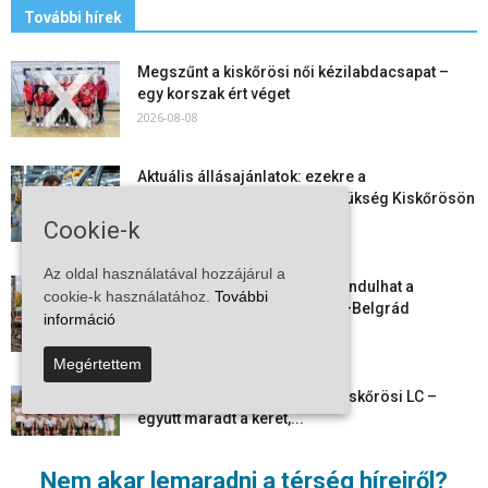
További hírek
Megszűnt a kiskőrösi női kézilabdacsapat –
egy korszak ért véget
2026-08-08
Aktuális állásajánlatok: ezekre a
munkavállalókra van most szükség Kiskőrösön
és a...
Cookie-k
2026-08-07
Az oldal használatával hozzájárul a
Vitézy Dávid: már ősszel újraindulhat a
cookie-k használatához.
További
személyszállítás a Budapest–Belgrád
információ
vasútvonalon
2026-08-06
Megértettem
Megkezdte a felkészülést a Kiskőrösi LC –
együtt maradt a keret,...
2026-08-06
Nem akar lemaradni a térség híreiről?