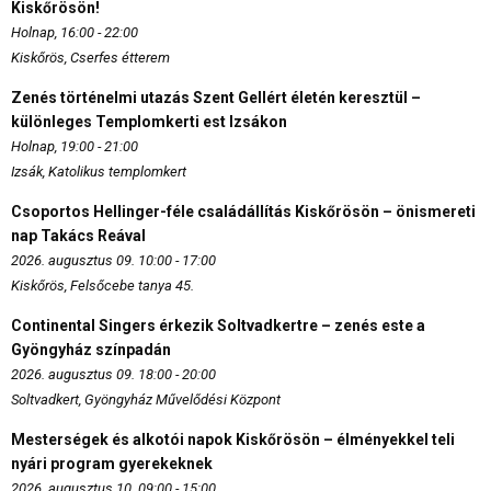
Kiskőrösön!
Holnap, 16:00 - 22:00
Kiskőrös, Cserfes étterem
Zenés történelmi utazás Szent Gellért életén keresztül –
különleges Templomkerti est Izsákon
Holnap, 19:00 - 21:00
Izsák, Katolikus templomkert
Csoportos Hellinger-féle családállítás Kiskőrösön – önismereti
nap Takács Reával
2026. augusztus 09. 10:00 - 17:00
Kiskőrös, Felsőcebe tanya 45.
Continental Singers érkezik Soltvadkertre – zenés este a
Gyöngyház színpadán
2026. augusztus 09. 18:00 - 20:00
Soltvadkert, Gyöngyház Művelődési Központ
Mesterségek és alkotói napok Kiskőrösön – élményekkel teli
nyári program gyerekeknek
2026. augusztus 10. 09:00 - 15:00