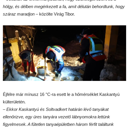
hölgy, és délben megérkezett a fa, amit délután behordtunk, hogy
száraz maradjon
– közölte Virág Tibor.
Éjfélre már mínusz 16 °C-ra esett le a hőmérséklet Kaskantyú
külterületén.
– Ekkor Kaskantyú és Soltvadkert határán lévő tanyákat
ellenőrizve, egy üres tanyára vezető lábnyomokra lettünk
figyelmesek. A fűtetlen tanyaépületben három férfit találtunk