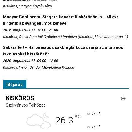
Kiskőrös, Hagyományok Háza
Magyar Continental Singers koncert Kiskőrösön is – 40 éve
hirdetik az evangéliumot zenével
2026. augusztus 11. 18:00 - 21:00
Kiskőrös, Oázis Apostoli Gyülekezet imaháza (Kiskőrös, Holló János utca 1.)
Sakkra fel! – Háromnapos sakkfoglalkozás várja az általános
iskolásokat Kiskőrösön
2026. augusztus 12. 09:00 - 12:00
Kiskőrös, Petőfi Sándor Művelődési Központ
Időjárás
KISKŐRÖS
Szórványos Felhőzet
°
26.3
°
C
26.3
°
26.3