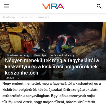
Kezdőlap
Bács-Kiskun vármegye
Bács-Kiskun vármegye
Kaskantyú
Közérdekű közlemény
Négyen menekültek meg a fagyhaláltól a
kaskantyúi és a kiskőrösi polgárőröknek
köszönhetően
2026-01-10
Négy embert mentettek meg a fagyhaláltól a kaskantyúi és a
kiskőrösi polgárőrök közös éjszakai járőrszolgálatuk alatt
csütörtökön a tanyavilágban. Egy idős asszonynak saját
tűzifájukból vittek, hogy tudjon fűteni, három kihűlt férfit