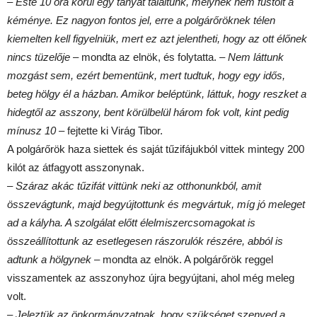
– Este 10 óra körül egy tanyát találtunk, melynek nem füstölt a
kéménye. Ez nagyon fontos jel, erre a polgárőröknek télen
kiemelten kell figyelniük, mert ez azt jelentheti, hogy az ott élőnek
nincs tüzelője
– mondta az elnök, és folytatta.
– Nem láttunk
mozgást sem, ezért bementünk, mert tudtuk, hogy egy idős,
beteg hölgy él a házban. Amikor beléptünk, láttuk, hogy reszket a
hidegtől az asszony, bent körülbelül három fok volt, kint pedig
mínusz 10
– fejtette ki Virág Tibor.
A polgárőrök haza siettek és saját tűzifájukból vittek mintegy 200
kilót az átfagyott asszonynak.
– Száraz akác tűzifát vittünk neki az otthonunkból, amit
összevágtunk, majd begyújtottunk és megvártuk, míg jó meleget
ad a kályha. A szolgálat előtt élelmiszercsomagokat is
összeállítottunk az esetlegesen rászorulók részére, abból is
adtunk a hölgynek
– mondta az elnök. A polgárőrök reggel
visszamentek az asszonyhoz újra begyújtani, ahol még meleg
volt.
– Jeleztük az önkormányzatnak, hogy szükséget szenved a