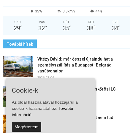
35%
0.8kmh
44%
SZO
VAS
HÉT
KED
SZE
29
°
32
°
35
°
38
°
34
°
További hírek
Vitézy Dávid: már ősszel újraindulhat a
személyszállítás a Budapest–Belgrád
vasútvonalon
2026-08-06
Megkezdte a felkészülést a Kiskőrösi LC –
Cookie-k
együtt maradt a keret,...
2026-08-06
Az oldal használatával hozzájárul a
cookie-k használatához.
További
információ
Mi történik Európa felett? Ezért nem tud
szabadulni a kontinens a...
Megértettem
2026-08-05