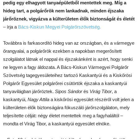
pedig egy elhagyott tanyaépületből mentettek meg. Míg a
hideg tart, a polgárőrök nem lankadnak, minden éjszaka
járőröznek, vigyázva a külterületen élők biztonságát és életét
– írja a
Bács-Kiskun Megyei Polgárőrszövetség.
Továbbra is farkasordító hideg van az országban, és a vármegye
őrangyalai, a polgárőrök ezekben a napokban megerősített
szolgálatot látnak el nappal és éjszakánként is azért, hogy senki
ne legyen a fagy áldozata. A Bács-Kiskun Vármegyei Polgárőr
Szövetség tagegyesületeihez tartozó Kaskantyúi és a Kiskőrösi
Polgárőr Egyesület polgárőrei csütörtök éjszaka a kaskantyúi
tanyavilágban járőröztek.
Sipos Sándor
és
Virág Tibor
, a
kaskantyúi,
Nagy Attila
a kiskőrösi egyesület részéről volt jelen a
külterületen élők biztonságára fókuszáló járőrszolgálaton, mely
teljesítette célját: négy életet mentettek meg a fagyhaláltól –
mondta el Virág Tibor, a kaskantyúi egyesület elnöke.