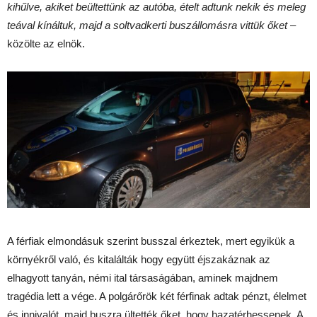
kihűlve, akiket beültettünk az autóba, ételt adtunk nekik és meleg
teával kínáltuk, majd a soltvadkerti buszállomásra vittük őket
–
közölte az elnök.
A férfiak elmondásuk szerint busszal érkeztek, mert egyikük a
környékről való, és kitalálták hogy együtt éjszakáznak az
elhagyott tanyán, némi ital társaságában, aminek majdnem
tragédia lett a vége. A polgárőrök két férfinak adtak pénzt, élelmet
és innivalót, majd buszra ültették őket, hogy hazatérhessenek. A