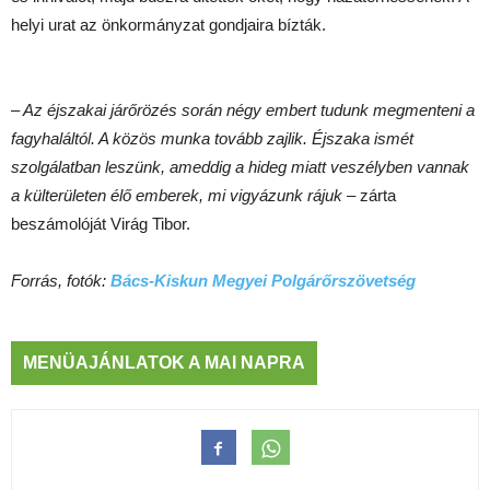
helyi urat az önkormányzat gondjaira bízták.
– Az éjszakai járőrözés során négy embert tudunk megmenteni a
fagyhaláltól. A közös munka tovább zajlik. Éjszaka ismét
szolgálatban leszünk, ameddig a hideg miatt veszélyben vannak
a külterületen élő emberek, mi vigyázunk rájuk
– zárta
beszámolóját Virág Tibor.
Forrás, fotók:
Bács-Kiskun Megyei Polgárőrszövetség
MENÜAJÁNLATOK A MAI NAPRA