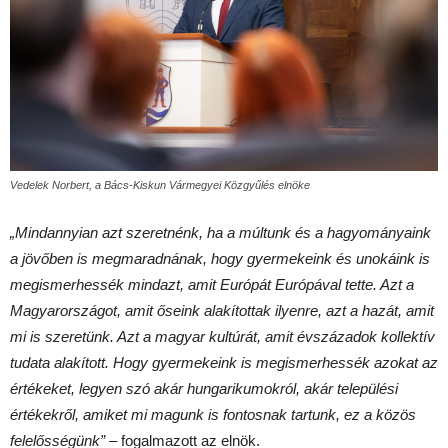
Vedelek Norbert, a Bács-Kiskun Vármegyei Közgyűlés elnöke
„Mindannyian azt szeretnénk, ha a múltunk és a hagyományaink
a jövőben is megmaradnának, hogy gyermekeink és unokáink is
megismerhessék mindazt, amit Európát Európával tette. Azt a
Magyarországot, amit őseink alakítottak ilyenre, azt a hazát, amit
mi is szeretünk. Azt a magyar kultúrát, amit évszázadok kollektív
tudata alakított. Hogy gyermekeink is megismerhessék azokat az
értékeket, legyen szó akár hungarikumokról, akár települési
értékekről, amiket mi magunk is fontosnak tartunk, ez a közös
felelősségünk”
– fogalmazott az elnök.