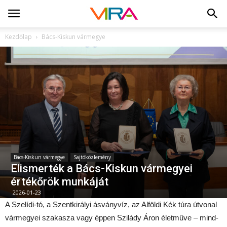
Kezdőlap
Bács-Kiskun vármegye
Bács-Kiskun vármegye
Sajtóközlemény
Elismerték a Bács-Kiskun vármegyei
értékőrök munkáját
2026-01-23
A Szelídi-tó, a Szentkirályi ásványvíz, az Alföldi Kék túra útvonal
vármegyei szakasza vagy éppen Szilády Áron életműve – mind-