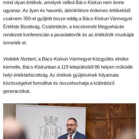
mind olyan értékek, amelyek nélkül Bács-Kiskun nem lenne
ugyanaz. Az ilyen és hasonló, átörökítésre érdemes értékekből
csaknem 350-et gyűjtött össze eddig a Bács-Kiskun Vármegyei
Értéktár Bizottság. Csütörtökön, a kecskeméti Megyeházán
rendezett konferencián a javaslattevők és az értékőrök munkáját
ismerték el.
Vedelek Norbert
, a Bács-Kiskun Vármegyei Közgyűlés elnöke
kiemelte, Bács-Kiskunban a 119 településből 86 helyen működik
helyi értéktárbizottság. Az értékek gyűjtésének folyamata
közösségeket formálhat és összehozhatja a különböző
generációkat.