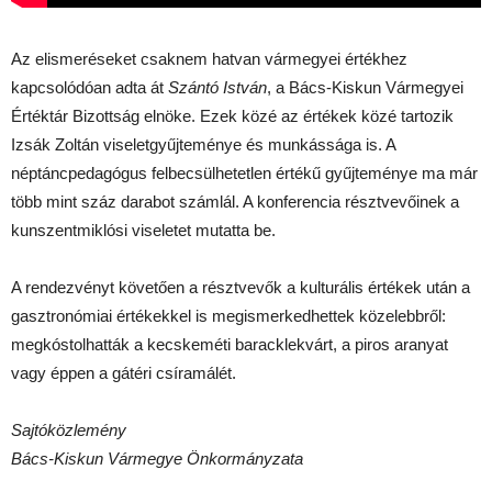
Az elismeréseket csaknem hatvan vármegyei értékhez
kapcsolódóan adta át
Szántó István
, a Bács-Kiskun Vármegyei
Értéktár Bizottság elnöke. Ezek közé az értékek közé tartozik
Izsák Zoltán viseletgyűjteménye és munkássága is. A
néptáncpedagógus felbecsülhetetlen értékű gyűjteménye ma már
több mint száz darabot számlál. A konferencia résztvevőinek a
kunszentmiklósi viseletet mutatta be.
A rendezvényt követően a résztvevők a kulturális értékek után a
gasztronómiai értékekkel is megismerkedhettek közelebbről:
megkóstolhatták a kecskeméti baracklekvárt, a piros aranyat
vagy éppen a gátéri csíramálét.
Sajtóközlemény
Bács-Kiskun Vármegye Önkormányzata