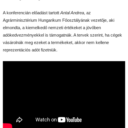
A konferencián előadást tartott
Antal Andrea
, az
Agrárminisztérium Hungarikum Főosztályának vezetője, aki
elmondta, a kiemelkedő nemzeti értékeket a jövőben
adókedvezményekkel is támogatnák. A tervek szerint, ha cégek
vásárolnák meg ezeket a termékeket, akkor nem kellene
reprezentációs adót fizetniük.