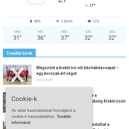
°
27
48%
3.6kmh
12%
VAS
HÉT
KED
SZE
CSÜ
31
°
36
°
37
°
32
°
32
°
További hírek
Megszűnt a kiskőrösi női kézilabdacsapat –
egy korszak ért véget
2026-08-08
Aktuális állásajánlatok: ezekre a
Cookie-k
munkavállalókra van most szükség Kiskőrösön
és a...
Az oldal használatával hozzájárul a
2026-08-07
cookie-k használatához.
További
információ
Vitézy Dávid: már ősszel újraindulhat a