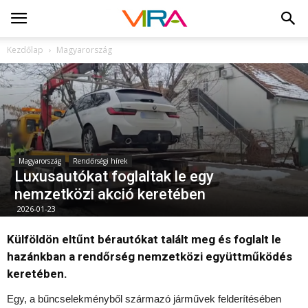
Kezdőlap
Magyarország
Magyarország
Rendőrségi hírek
Luxusautókat foglaltak le egy
nemzetközi akció keretében
2026-01-23
Külföldön eltűnt bérautókat talált meg és foglalt le
hazánkban a rendőrség nemzetközi együttműködés
keretében.
Egy, a bűncselekményből származó járművek felderítésében