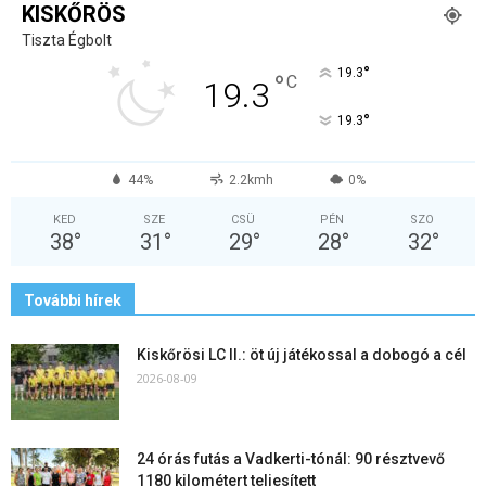
KISKŐRÖS
Tiszta Égbolt
°
19.3
°
C
19.3
°
19.3
44%
2.2kmh
0%
KED
SZE
CSÜ
PÉN
SZO
38
°
31
°
29
°
28
°
32
°
További hírek
Kiskőrösi LC II.: öt új játékossal a dobogó a cél
2026-08-09
24 órás futás a Vadkerti-tónál: 90 résztvevő
1180 kilométert teljesített