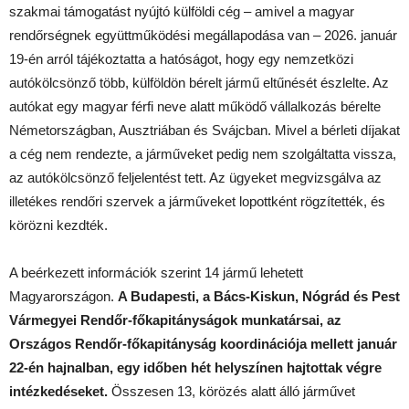
szakmai támogatást nyújtó külföldi cég – amivel a magyar
rendőrségnek együttműködési megállapodása van – 2026. január
19-én arról tájékoztatta a hatóságot, hogy egy nemzetközi
autókölcsönző több, külföldön bérelt jármű eltűnését észlelte. Az
autókat egy magyar férfi neve alatt működő vállalkozás bérelte
Németországban, Ausztriában és Svájcban. Mivel a bérleti díjakat
a cég nem rendezte, a járműveket pedig nem szolgáltatta vissza,
az autókölcsönző feljelentést tett. Az ügyeket megvizsgálva az
illetékes rendőri szervek a járműveket lopottként rögzítették, és
körözni kezdték.
A beérkezett információk szerint 14 jármű lehetett
Magyarországon.
A Budapesti, a Bács-Kiskun, Nógrád és Pest
Vármegyei Rendőr-főkapitányságok munkatársai, az
Országos Rendőr-főkapitányság koordinációja mellett január
22-én hajnalban, egy időben hét helyszínen hajtottak végre
intézkedéseket.
Összesen 13, körözés alatt álló járművet