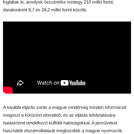
foglaltak le, amelyek összértéke mintegy 210 millió forint,
darabonként 8,7 és 28,2 millió forint közötti.
A további eljárás során a magyar rendőrség minden információt
megoszt a körözést elrendelő, és az eljárás lefolytatására
hatáskörrel rendelkező külföldi hatóságokkal. A járműveket
használók elszámoltatását megkezdték a magyar nyomozók.