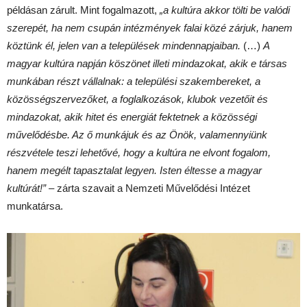
példásan zárult. Mint fogalmazott,
„a kultúra akkor tölti be valódi
szerepét, ha nem csupán intézmények falai közé zárjuk, hanem
köztünk él, jelen van a települések mindennapjaiban.
(…)
A
magyar kultúra napján köszönet illeti mindazokat, akik e társas
munkában részt vállalnak: a települési szakembereket, a
közösségszervezőket, a foglalkozások, klubok vezetőit és
mindazokat, akik hitet és energiát fektetnek a közösségi
művelődésbe. Az ő munkájuk és az Önök, valamennyiünk
részvétele teszi lehetővé, hogy a kultúra ne elvont fogalom,
hanem megélt tapasztalat legyen. Isten éltesse a magyar
kultúrát!”
– zárta szavait a Nemzeti Művelődési Intézet
munkatársa.