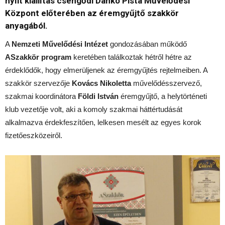
nyílt kiállítás csengődi Dankó Pista Művelődési
Központ előterében az éremgyűjtő szakkör
anyagából.
A
Nemzeti Művelődési Intézet
gondozásában működő
ASzakkör program
keretében találkoztak hétről hétre az
érdeklődők, hogy elmerüljenek az éremgyűjtés rejtelmeiben. A
szakkör szervezője
Kovács Nikoletta
művelődésszervező,
szakmai koordinátora
Földi István
éremgyűjtő, a helytörténeti
klub vezetője volt, aki a komoly szakmai háttértudását
alkalmazva érdekfeszítően, lelkesen mesélt az egyes korok
fizetőeszközeiről.