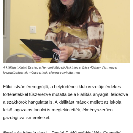
A kiállítást Klajkó Eszter, a Nemzeti Művelődési Intézet Bács-Kiskun Vármegyei
Igazgatóságának módszertani referense nyitotta meg
Földi István éremgyűjtő, a helytörténeti klub vezetője érdekes
történetekkel fűszerezve mutatta be a kiállítás anyagát, felidézve
a szakkörök hangulatát is. A kiállítást mások mellett az iskola
felső tagozatos tanulói is megtekintették, élményszerűen
gazdagítva ismereteiket.
Forrás és képek:
Ikszt – Dankó P. Művelődési Ház Csengőd