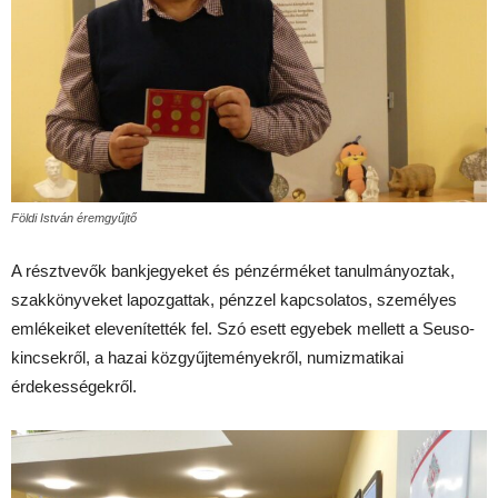
Földi István éremgyűjtő
A résztvevők bankjegyeket és pénzérméket tanulmányoztak,
szakkönyveket lapozgattak, pénzzel kapcsolatos, személyes
emlékeiket elevenítették fel. Szó esett egyebek mellett a Seuso-
kincsekről, a hazai közgyűjteményekről, numizmatikai
érdekességekről.