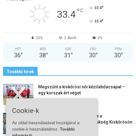
°
33.4
°
C
33.4
°
33.4
20%
2.4kmh
0%
HÉT
KED
SZE
CSÜ
PÉN
36
°
38
°
31
°
30
°
30
°
További hírek
Megszűnt a kiskőrösi női kézilabdacsapat –
egy korszak ért véget
2026-08-08
Cookie-k
Aktuális állásajánlatok: ezekre a
munkavállalókra van most szükség Kiskőrösön
Az oldal használatával hozzájárul a
és a...
cookie-k használatához.
További
2026-08-07
információ