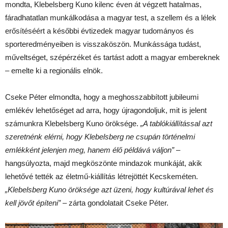
mondta, Klebelsberg Kuno kilenc éven át végzett hatalmas,
fáradhatatlan munkálkodása a magyar test, a szellem és a lélek
erősítéséért a későbbi évtizedek magyar tudományos és
sporteredményeiben is visszaköszön. Munkássága tudást,
műveltséget, szépérzéket és tartást adott a magyar embereknek
– emelte ki a regionális elnök.
Cseke Péter elmondta, hogy a meghosszabbított jubileumi
emlékév lehetőséget ad arra, hogy újragondoljuk, mit is jelent
számunkra Klebelsberg Kuno öröksége.
„A tablókiállítással azt
szeretnénk elérni, hogy Klebelsberg ne csupán történelmi
emlékként jelenjen meg, hanem élő példává váljon”
–
hangsúlyozta, majd megköszönte mindazok munkáját, akik
lehetővé tették az életmű-kiállítás létrejöttét Kecskeméten.
„Klebelsberg Kuno öröksége azt üzeni, hogy kultúrával lehet és
kell jövőt építeni”
– zárta gondolatait Cseke Péter.