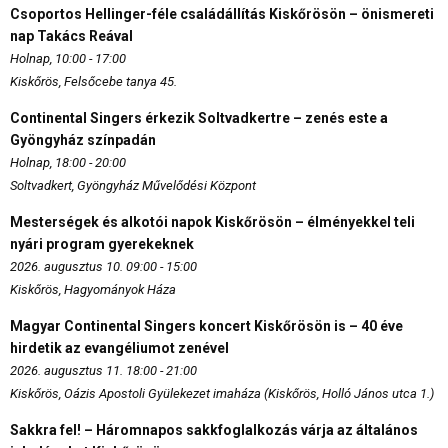
Csoportos Hellinger-féle családállítás Kiskőrösön – önismereti
nap Takács Reával
Holnap, 10:00 - 17:00
Kiskőrös, Felsőcebe tanya 45.
Continental Singers érkezik Soltvadkertre – zenés este a
Gyöngyház színpadán
Holnap, 18:00 - 20:00
Soltvadkert, Gyöngyház Művelődési Központ
Mesterségek és alkotói napok Kiskőrösön – élményekkel teli
nyári program gyerekeknek
2026. augusztus 10. 09:00 - 15:00
Kiskőrös, Hagyományok Háza
Magyar Continental Singers koncert Kiskőrösön is – 40 éve
hirdetik az evangéliumot zenével
2026. augusztus 11. 18:00 - 21:00
Kiskőrös, Oázis Apostoli Gyülekezet imaháza (Kiskőrös, Holló János utca 1.)
Sakkra fel! – Háromnapos sakkfoglalkozás várja az általános