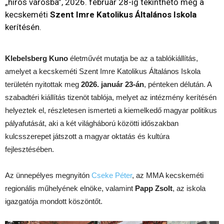
„hírös városba”, 2026. február 28-ig tekinthető meg a
kecskeméti
Szent Imre Katolikus Általános Iskola
kerítésén.
Klebelsberg Kuno
életművét mutatja be az a tablókiállítás,
amelyet a kecskeméti Szent Imre Katolikus Általános Iskola
területén nyitottak meg
2026. január 23-án
, pénteken délután. A
szabadtéri kiállítás tizenöt tablója, melyet az intézmény kerítésén
helyeztek el, részletesen ismerteti a kiemelkedő magyar politikus
pályafutását, aki a két világháború közötti időszakban
kulcsszerepet játszott a magyar oktatás és kultúra
fejlesztésében.
Az ünnepélyes megnyitón
Cseke Péter
, az MMA kecskeméti
regionális műhelyének elnöke, valamint
Papp Zsolt
, az iskola
igazgatója mondott köszöntőt.