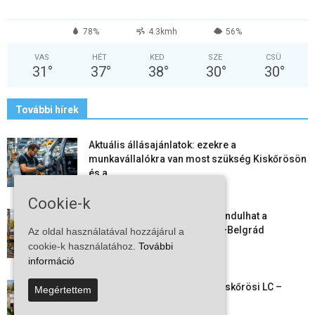
78%
4.3kmh
56%
VAS
HÉT
KED
SZE
CSÜ
31
°
37
°
38
°
30
°
30
°
További hírek
Aktuális állásajánlatok: ezekre a
munkavállalókra van most szükség Kiskőrösön
és a...
2026-08-07
Cookie-k
Vitézy Dávid: már ősszel újraindulhat a
személyszállítás a Budapest–Belgrád
Az oldal használatával hozzájárul a
vasútvonalon
cookie-k használatához.
További
2026-08-06
információ
Megkezdte a felkészülést a Kiskőrösi LC –
Megértettem
együtt maradt a keret,...