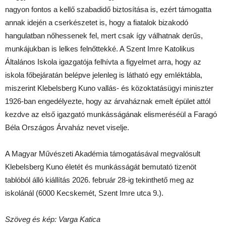
nagyon fontos a kellő szabadidő biztosítása is, ezért támogatta
annak idején a cserkészetet is, hogy a fiatalok bizakodó
hangulatban nőhessenek fel, mert csak így válhatnak derűs,
munkájukban is lelkes felnőttekké. A Szent Imre Katolikus
Általános Iskola igazgatója felhívta a figyelmet arra, hogy az
iskola főbejáratán belépve jelenleg is látható egy emléktábla,
miszerint Klebelsberg Kuno vallás- és közoktatásügyi miniszter
1926-ban engedélyezte, hogy az árvaháznak emelt épület attól
kezdve az első igazgató munkásságának elismeréséül a Faragó
Béla Országos Árvaház nevet viselje.
A Magyar Művészeti Akadémia támogatásával megvalósult
Klebelsberg Kuno életét és munkásságát bemutató tizenöt
tablóból álló kiállítás 2026. február 28-ig tekinthető meg az
iskolánál (6000 Kecskemét, Szent Imre utca 9.).
Szöveg és kép: Varga Katica