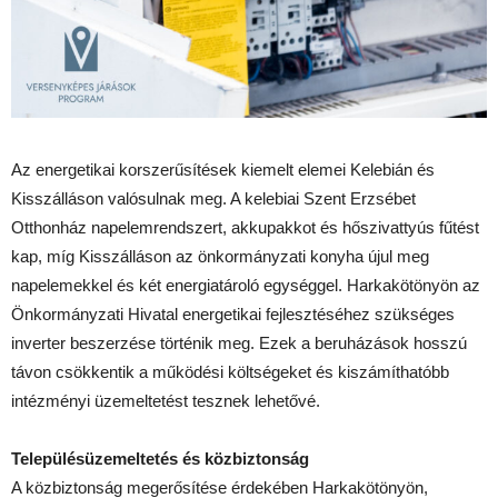
Az energetikai korszerűsítések kiemelt elemei Kelebián és
Kisszálláson valósulnak meg. A kelebiai Szent Erzsébet
Otthonház napelemrendszert, akkupakkot és hőszivattyús fűtést
kap, míg Kisszálláson az önkormányzati konyha újul meg
napelemekkel és két energiatároló egységgel. Harkakötönyön az
Önkormányzati Hivatal energetikai fejlesztéséhez szükséges
inverter beszerzése történik meg. Ezek a beruházások hosszú
távon csökkentik a működési költségeket és kiszámíthatóbb
intézményi üzemeltetést tesznek lehetővé.
Településüzemeltetés és közbiztonság
A közbiztonság megerősítése érdekében Harkakötönyön,