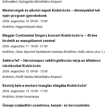
Soltvadkert, Gyöngyház Művelődési Központ
Mesterségek és alkotói napok Kiskőrösön – élményekkel teli
nyári program gyerekeknek
2026. augusztus 10. 09:00 - 15:00
Kiskőrös, Hagyományok Háza
Magyar Continental Singers koncert Kiskőrösön is – 40 éve
hirdetik az evangéliumot zenével
2026. augusztus 11. 18:00 - 21:00
Kiskőrös, Oázis Apostoli Gyülekezet imaháza (Kiskőrös, Holló János utca 1.)
Sakkra fel! – Háromnapos sakkfoglalkozás várja az általános
iskolásokat Kiskőrösön
2026. augusztus 12. 09:00 - 12:00
Kiskőrös, Petőfi Sándor Művelődési Központ
Kóstolj bele a western lovaglás világába Kiskőrösön!
2026. augusztus 15. 10:00 - 17:00
Kiskőrös, István lovastanya
Ünnepi szabadtéri szentmise, kenyér- és borszentelés