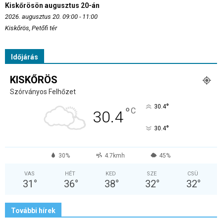
Kiskőrösön augusztus 20-án
2026. augusztus 20. 09:00 - 11:00
Kiskőrös, Petőfi tér
Időjárás
KISKŐRÖS
Szórványos Felhőzet
°
30.4
°
C
30.4
°
30.4
30%
4.7kmh
45%
VAS
HÉT
KED
SZE
CSÜ
31
°
36
°
38
°
32
°
32
°
További hírek