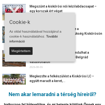
Megszűnt a kiskőrösi női kézilabdacsapat –
egy korszak ért véget
2026-08-08
Cookie-k
Aktuális állásajánlatok: ezekre a
Az oldal használatával hozzájárul a
munkavállalókra van most szükség Kiskőrösön
cookie-k használatához.
További
és a...
információ
2026-08-07
Megértettem
Vitézy Dávid: már ősszel újraindulhat a
személyszállítás a Budapest–Belgrád
vasútvonalon
2026-08-06
Megkezdte a felkészülést a Kiskőrösi LC –
együtt maradt a keret,...
2026-08-06
Nem akar lemaradni a térség híreiről?
Mi történik Európa felett? Ezért nem tud
szabadulni a kontinens a...
Iratkozzon fel hírlevelükre, és mi hetente küldünk Önnek egy