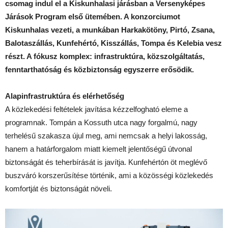
csomag indul el a Kiskunhalasi járásban a Versenyképes
Járások Program első ütemében. A konzorciumot
Kiskunhalas vezeti, a munkában Harkakötöny, Pirtó, Zsana,
Balotaszállás, Kunfehértó, Kisszállás, Tompa és Kelebia vesz
részt. A fókusz komplex: infrastruktúra, közszolgáltatás,
fenntarthatóság és közbiztonság egyszerre erősödik.
Alapinfrastruktúra és elérhetőség
A közlekedési feltételek javítása kézzelfogható eleme a
programnak. Tompán a Kossuth utca nagy forgalmú, nagy
terhelésű szakasza újul meg, ami nemcsak a helyi lakosság,
hanem a határforgalom miatt kiemelt jelentőségű útvonal
biztonságát és teherbírását is javítja. Kunfehértón öt meglévő
buszváró korszerűsítése történik, ami a közösségi közlekedés
komfortját és biztonságát növeli.