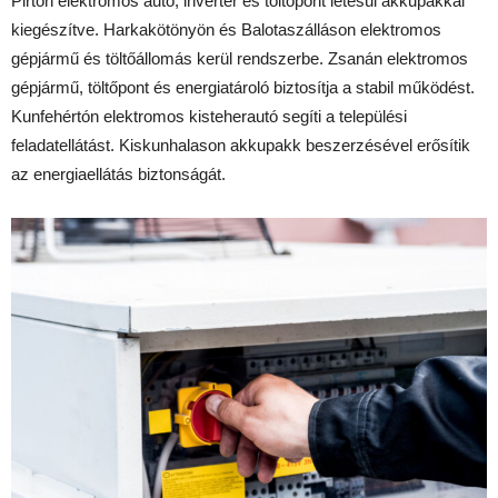
Pirtón elektromos autó, inverter és töltőpont létesül akkupakkal
kiegészítve. Harkakötönyön és Balotaszálláson elektromos
gépjármű és töltőállomás kerül rendszerbe. Zsanán elektromos
gépjármű, töltőpont és energiatároló biztosítja a stabil működést.
Kunfehértón elektromos kisteherautó segíti a települési
feladatellátást. Kiskunhalason akkupakk beszerzésével erősítik
az energiaellátás biztonságát.