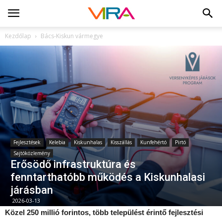
Kezdőlap
Bács-Kiskun vármegye
Fejlesztések
Kelebia
Kiskunhalas
Kisszállás
Kunfehértó
Pirtó
Sajtóközlemény
Erősödő infrastruktúra és
fenntarthatóbb működés a Kiskunhalasi
járásban
2026-03-13
Közel 250 millió forintos, több települést érintő fejlesztési