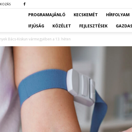
TKOZÁS
PROGRAMAJÁNLÓ
KECSKEMÉT
HÍRFOLYAM
IFJÚSÁG
KÖZÉLET
FEJLESZTÉSEK
GAZDA
yek Bács-Kiskun vármegyében a 13. héten