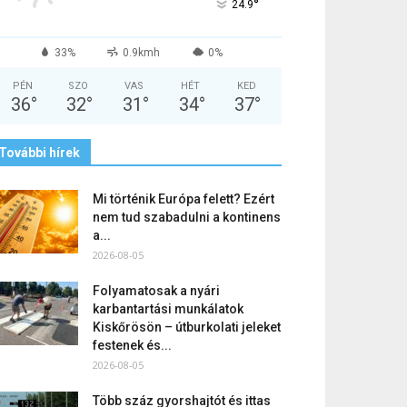
°
24.9
33%
0.9kmh
0%
PÉN
SZO
VAS
HÉT
KED
36
°
32
°
31
°
34
°
37
°
További hírek
Mi történik Európa felett? Ezért
nem tud szabadulni a kontinens
a...
2026-08-05
Folyamatosak a nyári
karbantartási munkálatok
Kiskőrösön – útburkolati jeleket
festenek és...
2026-08-05
Több száz gyorshajtót és ittas