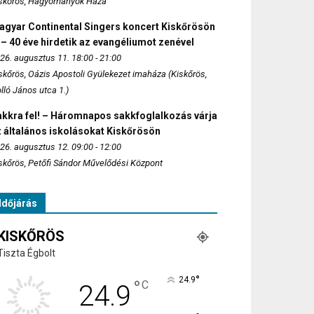
skőrös, Hagyományok Háza
agyar Continental Singers koncert Kiskőrösön
 – 40 éve hirdetik az evangéliumot zenével
26. augusztus 11. 18:00 - 21:00
skőrös, Oázis Apostoli Gyülekezet imaháza (Kiskőrös,
lló János utca 1.)
akkra fel! – Háromnapos sakkfoglalkozás várja
 általános iskolásokat Kiskőrösön
26. augusztus 12. 09:00 - 12:00
skőrös, Petőfi Sándor Művelődési Központ
Időjárás
KISKŐRÖS
Tiszta Égbolt
°
24.9
°
C
24.9