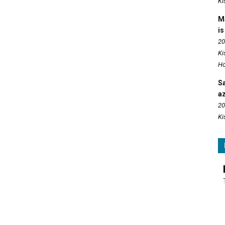
Ki
M
is
20
Ki
Ho
S
az
20
Ki