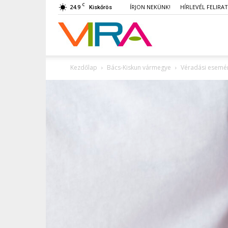
C
24.9
ÍRJON NEKÜNK!
HÍRLEVÉL FELIRA
Kiskőrös
VIRA
Kezdőlap
Bács-Kiskun vármegye
Véradási esemén