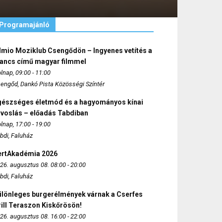
Programajánló
lmio Moziklub Csengődön – Ingyenes vetítés a
ancs című magyar filmmel
lnap, 09:00 - 11:00
engőd, Dankó Pista Közösségi Színtér
gészséges életmód és a hagyományos kínai
rvoslás – előadás Tabdiban
lnap, 17:00 - 19:00
bdi, Faluház
ertAkadémia 2026
26. augusztus 08. 08:00 - 20:00
bdi, Faluház
ülönleges burgerélmények várnak a Cserfes
ill Teraszon Kiskőrösön!
26. augusztus 08. 16:00 - 22:00