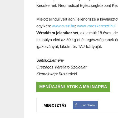
Kecskemét, Neomedical Egészségközpont Kecsk
Mielőtt elindul vért adni, ellenőrizze a kiválas
egyikén:
www.ovsz.hu
;
www.voroskereszt.hu!
Véradásra jelentkezhet
, aki elmúlt 18 éves, d
testsúlya eléri az 50 kg-ot és egészségesnek
igazolványát, lakcím és TAJ-kártyáját.
Sajtóközlemény
Országos Vérellátó Szolgálat
Kiemelt kép: illusztráció
MENÜAJÁNLATOK A MAI NAPRA
MEGOSZTÁS
Facebook