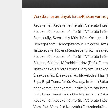
Véradási események Bács-Kiskun vármegy
Kecskemét, Kecskeméti Területi Vérellátó Intéze
Kecskemét, Kecskeméti Területi Vérellátó Intéze
Szentkirály, Szentkirály Műv. Ház (Kossuth u 1
Hercegszántó, Hercegszántó Művelődési Ház (K
Tiszakécske, Riviéra Rendezvényház Tiszakécsk
Kecskemét, Kecskeméti Területi Vérellátó Intéze
Sükösd, Sükösd, Művelődési Ház (Deák Ferenc 
Tiszakécske, Riviéra Rendezvényház Tiszakécsk
Érsekcsanád, Érsekcsanád, Művelődési Ház (Hu
Baja, Bajai Transzfúziós Osztály, intézeti (Rók
Kecskemét, Kecskeméti Területi Vérellátó Intéze
Baja, Bajai Transzfúziós Osztály, intézeti (Rók
Kecskemét, Kecskeméti Területi Vérellátó Intéze
Városföld, Városföld Könyvtár (Felszabadulás u