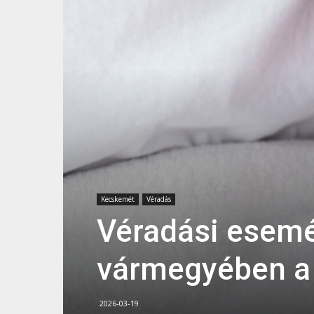
Kecskemét
Véradás
Véradási esem
vármegyében a 
2026-03-19