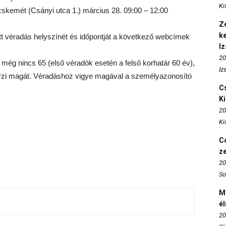
Ki
emét (Csányi utca 1.) március 28. 09:00 – 12:00
Ze
k
ztott véradás helyszínét és időpontját a következő webcímek
I
20
e még nincs 65 (első véradók esetén a felső korhatár 60 év),
Iz
 érzi magát. Véradáshoz vigye magával a személyazonosító
Cs
K
20
Ki
Co
z
20
So
M
é
20