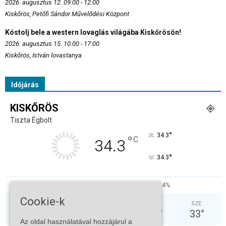
2026. augusztus 12. 09:00 - 12:00
Kiskőrös, Petőfi Sándor Művelődési Központ
Kóstolj bele a western lovaglás világába Kiskőrösön!
2026. augusztus 15. 10:00 - 17:00
Kiskőrös, István lovastanya
Időjárás
KISKŐRÖS
Tiszta Égbolt
°
34.3
°
C
34.3
°
34.3
26%
5.7kmh
4%
Cookie-k
SZO
VAS
HÉT
KED
SZE
30
°
33
°
37
°
37
°
33
°
Az oldal használatával hozzájárul a