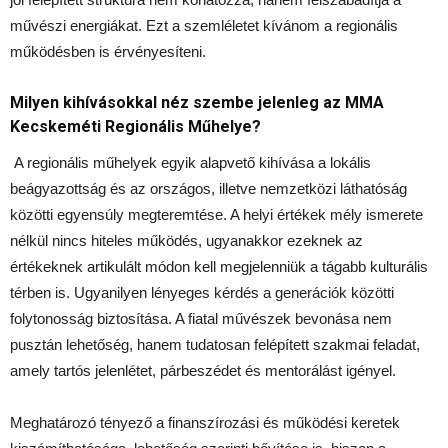
művészi energiákat. Ezt a szemléletet kívánom a regionális
működésben is érvényesíteni.
Milyen kihívásokkal néz szembe jelenleg az MMA
Kecskeméti Regionális Műhelye?
A regionális műhelyek egyik alapvető kihívása a lokális
beágyazottság és az országos, illetve nemzetközi láthatóság
közötti egyensúly megteremtése. A helyi értékek mély ismerete
nélkül nincs hiteles működés, ugyanakkor ezeknek az
értékeknek artikulált módon kell megjelenniük a tágabb kulturális
térben is. Ugyanilyen lényeges kérdés a generációk közötti
folytonosság biztosítása. A fiatal művészek bevonása nem
pusztán lehetőség, hanem tudatosan felépített szakmai feladat,
amely tartós jelenlétet, párbeszédet és mentorálást igényel.
Meghatározó tényező a finanszírozási és működési keretek