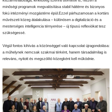
kiszámíthatósága, lehetőség szerinti bővítése is, hiszen a
minőségi programok megvalósítása stabil háttérre és bizonyos
fokú intézményi mozgástérre épül.Ezzel párhuzamosan a kortárs
művészeti közeg átalakulása – különösen a digitalizáció és a
mesterséges intelligencia térnyerése – új típusú reflexiókat tesz
szükségessé.
Végül fontos kihívás a közönséggel való kapcsolat újragondolása:
a műhelynek nemcsak szakmai térként, hanem társadalmilag is
releváns, nyitott és megszólító közegként kell működnie.