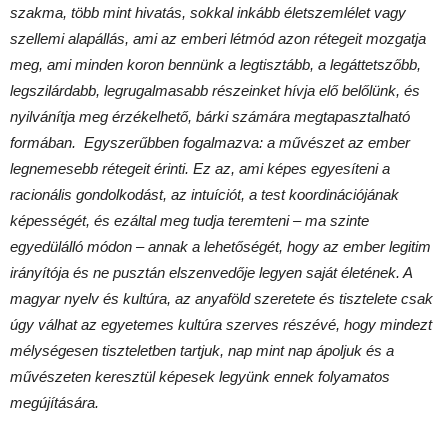
szakma, több mint hivatás, sokkal inkább életszemlélet vagy
szellemi alapállás, ami az emberi létmód azon rétegeit mozgatja
meg, ami minden koron bennünk a legtisztább, a legáttetszőbb,
legszilárdabb, legrugalmasabb részeinket hívja elő belőlünk, és
nyilvánítja meg érzékelhető, bárki számára megtapasztalható
formában. Egyszerűbben fogalmazva: a művészet az ember
legnemesebb rétegeit érinti. Ez az, ami képes egyesíteni a
racionális gondolkodást, az intuíciót, a test koordinációjának
képességét, és ezáltal meg tudja teremteni – ma szinte
egyedülálló módon – annak a lehetőségét, hogy az ember legitim
irányítója és ne pusztán elszenvedője legyen saját életének. A
magyar nyelv és kultúra, az anyaföld szeretete és tisztelete csak
úgy válhat az egyetemes kultúra szerves részévé, hogy mindezt
mélységesen tiszteletben tartjuk, nap mint nap ápoljuk és a
művészeten keresztül képesek legyünk ennek folyamatos
megújítására.