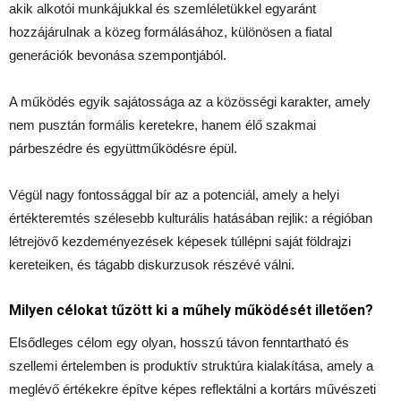
akik alkotói munkájukkal és szemléletükkel egyaránt
hozzájárulnak a közeg formálásához, különösen a fiatal
generációk bevonása szempontjából.
A működés egyik sajátossága az a közösségi karakter, amely
nem pusztán formális keretekre, hanem élő szakmai
párbeszédre és együttműködésre épül.
Végül nagy fontossággal bír az a potenciál, amely a helyi
értékteremtés szélesebb kulturális hatásában rejlik: a régióban
létrejövő kezdeményezések képesek túllépni saját földrajzi
kereteiken, és tágabb diskurzusok részévé válni.
Milyen célokat tűzött ki a műhely működését illetően?
Elsődleges célom egy olyan, hosszú távon fenntartható és
szellemi értelemben is produktív struktúra kialakítása, amely a
meglévő értékekre építve képes reflektálni a kortárs művészeti