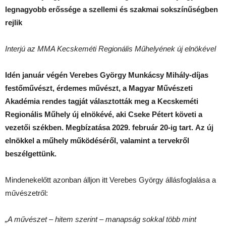
legnagyobb erőssége a szellemi és szakmai sokszínűségben
rejlik
Interjú az MMA Kecskeméti Regionális Műhelyének új elnökével
Idén január végén Verebes György Munkácsy Mihály-díjas
festőművészt, érdemes művészt, a Magyar Művészeti
Akadémia rendes tagját választották meg a Kecskeméti
Regionális Műhely új elnökévé, aki Cseke Pétert követi a
vezetői székben. Megbízatása 2029. február 20-ig tart.
Az új
elnökkel a műhely működéséről, valamint a tervekről
beszélgettünk.
Mindenekelőtt azonban álljon itt Verebes György állásfoglalása a
művészetről:
„A művészet – hitem szerint – manapság sokkal több mint