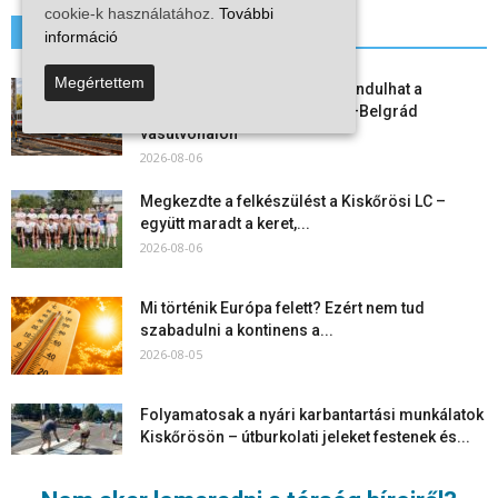
cookie-k használatához.
További
További hírek
információ
Megértettem
Vitézy Dávid: már ősszel újraindulhat a
személyszállítás a Budapest–Belgrád
vasútvonalon
2026-08-06
Megkezdte a felkészülést a Kiskőrösi LC –
együtt maradt a keret,...
2026-08-06
Mi történik Európa felett? Ezért nem tud
szabadulni a kontinens a...
2026-08-05
Folyamatosak a nyári karbantartási munkálatok
Kiskőrösön – útburkolati jeleket festenek és...
2026-08-05