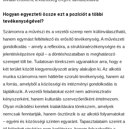
Hogyan egyezteti össze ezt a pozíciót a többi
tevékenységével?
Számomra a művészi és a vezetői szerep nem különválasztható,
hanem egymást feltételező és erősítő tevékenység. A művészeti
gondolkodás – amely a reflexióra, a struktúraérzékenységre és a
jelentésképzésre épül – a döntéshozatalban is meghatározó
szerepet tölt be. Tudatosan törekszem ugyanakkor arra, hogy e
két terület között kiegyensúlyozott arány alakuljon ki. Az alkotói
munka számomra nem háttérbe szoruló tevékenység, hanem az
a forrás, amelyből a közösségi és intézményi gondolkodás is
táplálkozik. A vezetői feladatokat ezért nem adminisztratív
kényszerként, hanem kulturális szervezőerőként értelmezem.
Olyan működési keretek kialakítására törekszem, amelyek
nemcsak fenntartják, hanem ösztönzik is az alkotói folyamatokat
– egyéni és közösségi szinten egyaránt. Tapasztalataim szerint a
jól felépített struktúra nem korlátozza, hanem felszabadítja a