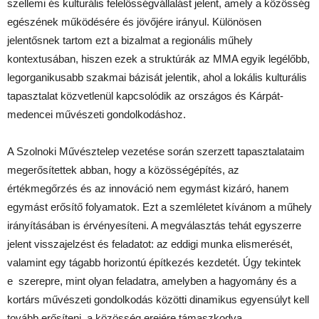
szellemi és kulturális felelősségvállalást jelent, amely a közösség
egészének működésére és jövőjére irányul. Különösen
jelentősnek tartom ezt a bizalmat a regionális műhely
kontextusában, hiszen ezek a struktúrák az MMA egyik legélőbb,
legorganikusabb szakmai bázisát jelentik, ahol a lokális kulturális
tapasztalat közvetlenül kapcsolódik az országos és Kárpát-
medencei művészeti gondolkodáshoz.
A Szolnoki Művésztelep vezetése során szerzett tapasztalataim
megerősítettek abban, hogy a közösségépítés, az
értékmegőrzés és az innováció nem egymást kizáró, hanem
egymást erősítő folyamatok. Ezt a szemléletet kívánom a műhely
irányításában is érvényesíteni. A megválasztás tehát egyszerre
jelent visszajelzést és feladatot: az eddigi munka elismerését,
valamint egy tágabb horizontú építkezés kezdetét. Úgy tekintek
e szerepre, mint olyan feladatra, amelyben a hagyomány és a
kortárs művészeti gondolkodás közötti dinamikus egyensúlyt kell
tovább erősíteni, a közösség erejére támaszkodva.