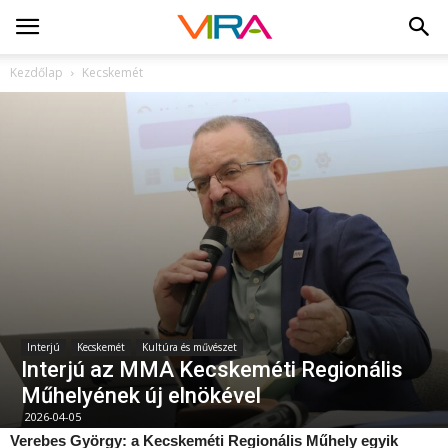
Kezdőlap
Kecskemét
Interjú
Kecskemét
Kultúra és művészet
Interjú az MMA Kecskeméti Regionális
Műhelyének új elnökével
2026-04-05
Verebes György: a Kecskeméti Regionális Műhely egyik