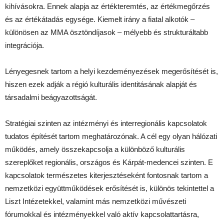
kihívásokra. Ennek alapja az értékteremtés, az értékmegőrzés
és az értékátadás egysége. Kiemelt irány a fiatal alkotók –
különösen az MMA ösztöndíjasok – mélyebb és strukturáltabb
integrációja.
Lényegesnek tartom a helyi kezdeményezések megerősítését is,
hiszen ezek adják a régió kulturális identitásának alapját és
társadalmi beágyazottságát.
Stratégiai szinten az intézményi és interregionális kapcsolatok
tudatos építését tartom meghatározónak. A cél egy olyan hálózati
működés, amely összekapcsolja a különböző kulturális
szereplőket regionális, országos és Kárpát-medencei szinten. E
kapcsolatok természetes kiterjesztéseként fontosnak tartom a
nemzetközi együttműködések erősítését is, különös tekintettel a
Liszt Intézetekkel, valamint más nemzetközi művészeti
fórumokkal és intézményekkel való aktív kapcsolattartásra,