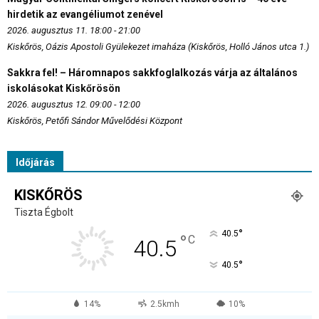
hirdetik az evangéliumot zenével
2026. augusztus 11. 18:00 - 21:00
Kiskőrös, Oázis Apostoli Gyülekezet imaháza (Kiskőrös, Holló János utca 1.)
Sakkra fel! – Háromnapos sakkfoglalkozás várja az általános
iskolásokat Kiskőrösön
2026. augusztus 12. 09:00 - 12:00
Kiskőrös, Petőfi Sándor Művelődési Központ
Időjárás
KISKŐRÖS
Tiszta Égbolt
°
40.5
°
C
40.5
°
40.5
14%
2.5kmh
10%