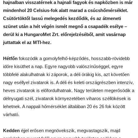
hajnalban visszatérnek a hajnali fagyok és napközben is már
mindenhol 20 Celsius-fok alatt marad a csúcshőmérséklet.
Csütörtöktől lassú melegedés kezdődik, és az átmeneti
szünet után a hét végén ismét megnő a csapadék esélye –
derül ki a HungaroMet Zrt. előrejelzéséből, amit vasárnap
juttattak el az MTI-hez.
Hétfőn
fokozódik a gomolyfelhő-képződés, hosszabb-rövidebb
időre kisüthet a nap. Egyre nagyobb valószínűséggel, egyre
többfelé alakulhatnak ki záporok, a déli órákig kis, azt követően
nagy eséllyel zivatarok is. A déli és keleti országrészben intenzív,
heves zivatarok is előfordulhatnak. Nagy területen megerősödik a
délnyugati szél, zivatarok környezetében viharos széllökések is
lehetnek. A nappali hőmérséklet általában 20 és 26 fok között
várható.
Kedden
éjjel erősen megnövekszik, megvastagszik, majd