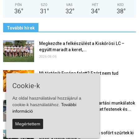
PÉN
SZO
VAS
HÉT
KED
36
°
31
°
32
°
34
°
38
°
További hírek
Megkezdte a felkészülést a Kiskőrösi LC –
együtt maradt a keret,...
2026-08-06
Mi történik Európa felett? Ezért nem tud
szabadulni a kontinens a...
Cookie-k
2026-08-05
Az oldal használatával hozzájárul a
Folyamatosak a nyári karbantartási munkálatok
cookie-k használatához.
További
Kiskőrösön – útburkolati jeleket festenek és...
információ
2026-08-05
Megértettem
Több száz gyorshajtót és ittas sofőrt szűrtek ki