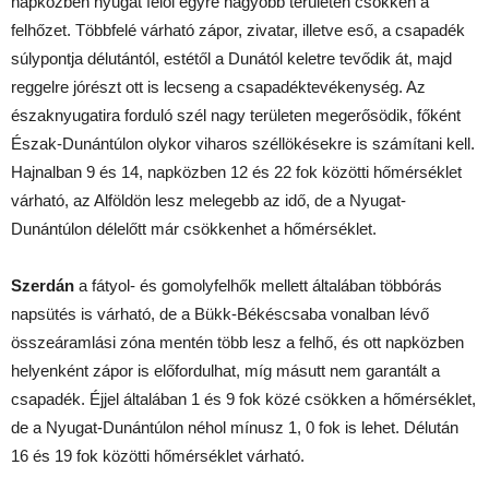
napközben nyugat felől egyre nagyobb területen csökken a
felhőzet. Többfelé várható zápor, zivatar, illetve eső, a csapadék
súlypontja délutántól, estétől a Dunától keletre tevődik át, majd
reggelre jórészt ott is lecseng a csapadéktevékenység. Az
északnyugatira forduló szél nagy területen megerősödik, főként
Észak-Dunántúlon olykor viharos széllökésekre is számítani kell.
Hajnalban 9 és 14, napközben 12 és 22 fok közötti hőmérséklet
várható, az Alföldön lesz melegebb az idő, de a Nyugat-
Dunántúlon délelőtt már csökkenhet a hőmérséklet.
Szerdán
a fátyol- és gomolyfelhők mellett általában többórás
napsütés is várható, de a Bükk-Békéscsaba vonalban lévő
összeáramlási zóna mentén több lesz a felhő, és ott napközben
helyenként zápor is előfordulhat, míg másutt nem garantált a
csapadék. Éjjel általában 1 és 9 fok közé csökken a hőmérséklet,
de a Nyugat-Dunántúlon néhol mínusz 1, 0 fok is lehet. Délután
16 és 19 fok közötti hőmérséklet várható.