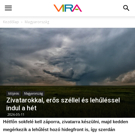
Kezdőlap
Magyarország
Időjárás
Magyarország
Zivatarokkal, erős széllel és lehűléssel
indul a hét
2026-05-11
Hétfőn sokfelé kell záporra, zivatarra készülni, majd kedden
megérkezik a lehűlést hozó hidegfront is, így szerdán