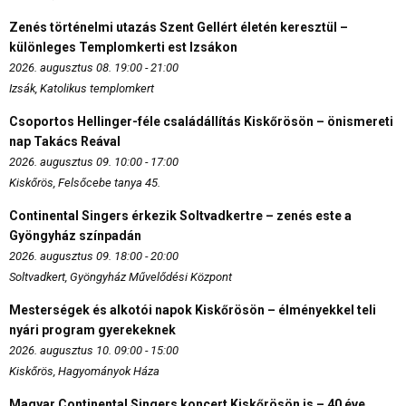
Zenés történelmi utazás Szent Gellért életén keresztül –
különleges Templomkerti est Izsákon
2026. augusztus 08. 19:00 - 21:00
Izsák, Katolikus templomkert
Csoportos Hellinger-féle családállítás Kiskőrösön – önismereti
nap Takács Reával
2026. augusztus 09. 10:00 - 17:00
Kiskőrös, Felsőcebe tanya 45.
Continental Singers érkezik Soltvadkertre – zenés este a
Gyöngyház színpadán
2026. augusztus 09. 18:00 - 20:00
Soltvadkert, Gyöngyház Művelődési Központ
Mesterségek és alkotói napok Kiskőrösön – élményekkel teli
nyári program gyerekeknek
2026. augusztus 10. 09:00 - 15:00
Kiskőrös, Hagyományok Háza
Magyar Continental Singers koncert Kiskőrösön is – 40 éve