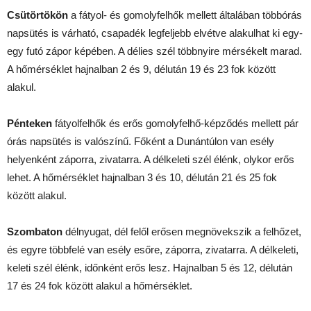
Csütörtökön
a fátyol- és gomolyfelhők mellett általában többórás
napsütés is várható, csapadék legfeljebb elvétve alakulhat ki egy-
egy futó zápor képében. A délies szél többnyire mérsékelt marad.
A hőmérséklet hajnalban 2 és 9, délután 19 és 23 fok között
alakul.
Pénteken
fátyolfelhők és erős gomolyfelhő-képződés mellett pár
órás napsütés is valószínű. Főként a Dunántúlon van esély
helyenként záporra, zivatarra. A délkeleti szél élénk, olykor erős
lehet. A hőmérséklet hajnalban 3 és 10, délután 21 és 25 fok
között alakul.
Szombaton
délnyugat, dél felől erősen megnövekszik a felhőzet,
és egyre többfelé van esély esőre, záporra, zivatarra. A délkeleti,
keleti szél élénk, időnként erős lesz. Hajnalban 5 és 12, délután
17 és 24 fok között alakul a hőmérséklet.