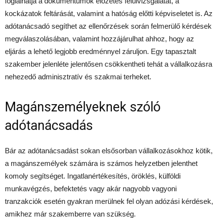
foglalhatja a dokumentumok előzetes felülvizsgálatát, a
kockázatok feltárását, valamint a hatóság előtti képviseletet is. Az
adótanácsadó segíthet az ellenőrzések során felmerülő kérdések
megválaszolásában, valamint hozzájárulhat ahhoz, hogy az
eljárás a lehető legjobb eredménnyel záruljon. Egy tapasztalt
szakember jelenléte jelentősen csökkentheti tehát a vállalkozásra
nehezedő adminisztratív és szakmai terheket.
Magánszemélyeknek szóló
adótanácsadás
Bár az adótanácsadást sokan elsősorban vállalkozásokhoz kötik,
a magánszemélyek számára is számos helyzetben jelenthet
komoly segítséget. Ingatlanértékesítés, öröklés, külföldi
munkavégzés, befektetés vagy akár nagyobb vagyoni
tranzakciók esetén gyakran merülnek fel olyan adózási kérdések,
amikhez már szakemberre van szükség.