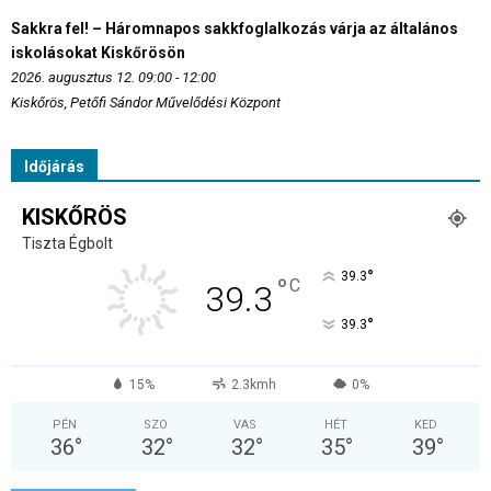
Sakkra fel! – Háromnapos sakkfoglalkozás várja az általános
iskolásokat Kiskőrösön
2026. augusztus 12. 09:00 - 12:00
Kiskőrös, Petőfi Sándor Művelődési Központ
Időjárás
KISKŐRÖS
Tiszta Égbolt
°
39.3
°
C
39.3
°
39.3
15%
2.3kmh
0%
PÉN
SZO
VAS
HÉT
KED
36
°
32
°
32
°
35
°
39
°