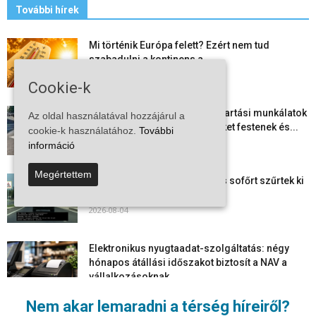
További hírek
Mi történik Európa felett? Ezért nem tud
szabadulni a kontinens a...
2026-08-05
Cookie-k
Folyamatosak a nyári karbantartási munkálatok
Az oldal használatával hozzájárul a
Kiskőrösön – útburkolati jeleket festenek és...
cookie-k használatához.
További
2026-08-05
információ
Megértettem
Több száz gyorshajtót és ittas sofőrt szűrtek ki
Bács-Kiskun útjain –...
2026-08-04
Elektronikus nyugtaadat-szolgáltatás: négy
hónapos átállási időszakot biztosít a NAV a
vállalkozásoknak
2026-08-04
Nem akar lemaradni a térség híreiről?