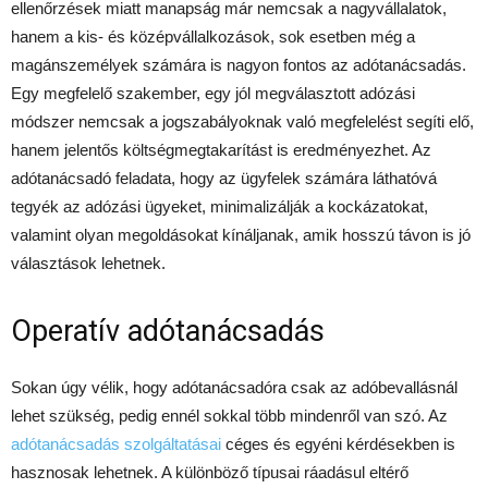
ellenőrzések miatt manapság már nemcsak a nagyvállalatok,
hanem a kis- és középvállalkozások, sok esetben még a
magánszemélyek számára is nagyon fontos az adótanácsadás.
Egy megfelelő szakember, egy jól megválasztott adózási
módszer nemcsak a jogszabályoknak való megfelelést segíti elő,
hanem jelentős költségmegtakarítást is eredményezhet. Az
adótanácsadó feladata, hogy az ügyfelek számára láthatóvá
tegyék az adózási ügyeket, minimalizálják a kockázatokat,
valamint olyan megoldásokat kínáljanak, amik hosszú távon is jó
választások lehetnek.
Operatív adótanácsadás
Sokan úgy vélik, hogy adótanácsadóra csak az adóbevallásnál
lehet szükség, pedig ennél sokkal több mindenről van szó. Az
adótanácsadás szolgáltatásai
céges és egyéni kérdésekben is
hasznosak lehetnek. A különböző típusai ráadásul eltérő