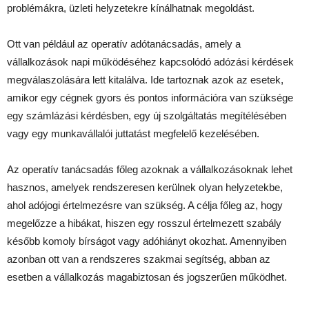
problémákra, üzleti helyzetekre kínálhatnak megoldást.
Ott van például az operatív adótanácsadás, amely a
vállalkozások napi működéséhez kapcsolódó adózási kérdések
megválaszolására lett kitalálva. Ide tartoznak azok az esetek,
amikor egy cégnek gyors és pontos információra van szüksége
egy számlázási kérdésben, egy új szolgáltatás megítélésében
vagy egy munkavállalói juttatást megfelelő kezelésében.
Az operatív tanácsadás főleg azoknak a vállalkozásoknak lehet
hasznos, amelyek rendszeresen kerülnek olyan helyzetekbe,
ahol adójogi értelmezésre van szükség. A célja főleg az, hogy
megelőzze a hibákat, hiszen egy rosszul értelmezett szabály
később komoly bírságot vagy adóhiányt okozhat. Amennyiben
azonban ott van a rendszeres szakmai segítség, abban az
esetben a vállalkozás magabiztosan és jogszerűen működhet.