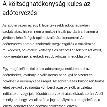
A költséghatékonyság kulcs az
adótervezés
Az adótervezés az egyik legértékesebb adótanácsadási
szolgáltatás, hiszen nem a múltbeli hibák javítására, hanem a
jövőbeni lehetőségek optimalizálására koncentrál. Az
adótervezés során a szakértők megvizsgálják a vállalkozás
működését, bevételeit, költségeit és szervezeti felépítését azért,
hogy megtalálják a legkedvezőbb adózási megoldásokat.
Egy megfelelően kialakított adóstratégia csökkentheti az
adóterheket, javíthatja a vállalkozás pénzügyi helyzetét és
növelheti a versenyképességet. Az adótervezés különösen fontos
lehet például cégalapításkor, beruházások előtt, új üzletág
indításakor vagy jelentősebb szervezeti átalakítások során. A cél
mindig az, hogy vállalkozás a jogszabályoknak megfelelően, a
lehető legkedvezőbb adózási helyzetben legyen.