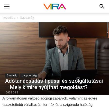
Kezdőlap
Gazdaság
Gazdaság
Magyarország
Adótanácsadás típusai és szolgáltatásai
– Melyik mire nyújthat megoldást?
2026-06-21
A folyamatosan változó adójogszabályok, valamint az egyre
összetettebb vállalkozási formák és a szigorodó hatósági