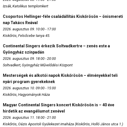
Izsák, Katolikus templomkert
Csoportos Hellinger-féle családállítás Kiskőrösön – önismereti
nap Takács Reával
2026. augusztus 09. 10:00 - 17:00
Kiskőrös, Felsőcebe tanya 45.
Continental Singers érkezik Soltvadkertre – zenés este a
Gyöngyház színpadán
2026. augusztus 09. 18:00 - 20:00
Soltvadkert, Gyöngyház Művelődési Központ
Mesterségek és alkotói napok Kiskőrösön – élményekkel teli
nyári program gyerekeknek
2026. augusztus 10. 09:00 - 15:00
Kiskőrös, Hagyományok Háza
Magyar Continental Singers koncert Kiskőrösön is – 40 éve
hirdetik az evangéliumot zenével
2026. augusztus 11. 18:00 - 21:00
Kiskőrös, Oázis Apostoli Gyülekezet imaháza (Kiskőrös, Holló János utca 1.)