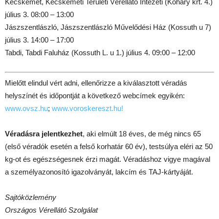
Kecskemét, Kecskeméti Területi Vérellátó Intézeti (Koháry krt. 4.)
július 3. 08:00 – 13:00
Jászszentlászló, Jászszentlászló Művelődési Ház (Kossuth u 7)
július 3. 14:00 – 17:00
Tabdi, Tabdi Faluház (Kossuth L. u 1.) július 4. 09:00 – 12:00
Mielőtt elindul vért adni, ellenőrizze a kiválasztott véradás
helyszínét és időpontját a következő webcímek egyikén:
www.ovsz.hu
;
www.voroskereszt.hu!
Véradásra jelentkezhet
, aki elmúlt 18 éves, de még nincs 65
(első véradók esetén a felső korhatár 60 év), testsúlya eléri az 50
kg-ot és egészségesnek érzi magát. Véradáshoz vigye magával
a személyazonosító igazolványát, lakcím és TAJ-kártyáját.
Sajtóközlemény
Országos Vérellátó Szolgálat