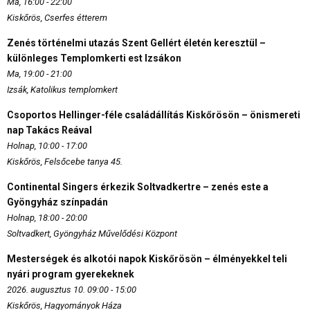
Ma, 16:00 - 22:00
Kiskőrös, Cserfes étterem
Zenés történelmi utazás Szent Gellért életén keresztül –
különleges Templomkerti est Izsákon
Ma, 19:00 - 21:00
Izsák, Katolikus templomkert
Csoportos Hellinger-féle családállítás Kiskőrösön – önismereti
nap Takács Reával
Holnap, 10:00 - 17:00
Kiskőrös, Felsőcebe tanya 45.
Continental Singers érkezik Soltvadkertre – zenés este a
Gyöngyház színpadán
Holnap, 18:00 - 20:00
Soltvadkert, Gyöngyház Művelődési Központ
Mesterségek és alkotói napok Kiskőrösön – élményekkel teli
nyári program gyerekeknek
2026. augusztus 10. 09:00 - 15:00
Kiskőrös, Hagyományok Háza