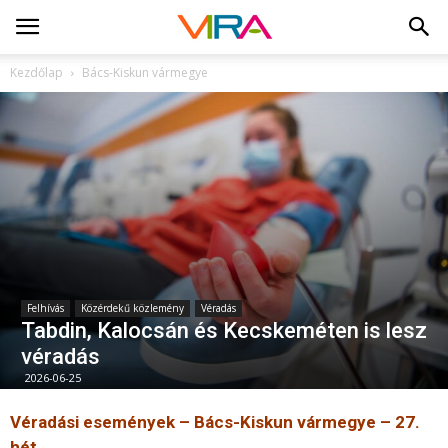
Kezdőlap
Bács-Kiskun vármegye
Felhívás
Közérdekű közlemény
Véradás
Tabdin, Kalocsán és Kecskeméten is lesz
véradás
2026-06-25
Véradási események – Bács-Kiskun vármegye – 27.
hét