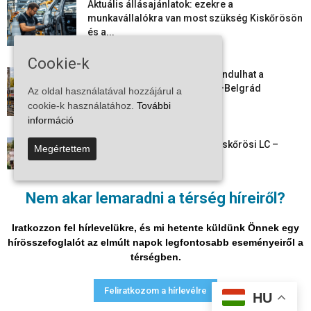
Aktuális állásajánlatok: ezekre a
munkavállalókra van most szükség Kiskőrösön
és a...
2026-08-07
Cookie-k
Vitézy Dávid: már ősszel újraindulhat a
személyszállítás a Budapest–Belgrád
Az oldal használatával hozzájárul a
vasútvonalon
cookie-k használatához.
További
2026-08-06
információ
Megkezdte a felkészülést a Kiskőrösi LC –
Megértettem
együtt maradt a keret,...
2026-08-06
Nem akar lemaradni a térség híreiről?
Mi történik Európa felett? Ezért nem tud
szabadulni a kontinens a...
Iratkozzon fel hírlevelükre, és mi hetente küldünk Önnek egy
2026-08-05
hírösszefoglalót az elmúlt napok legfontosabb eseményeiről a
térségben.
Adatvédelmi nyilatkozat
Médiaajánlat
Impresszum
Feliratkozom a hírlevélre
HU