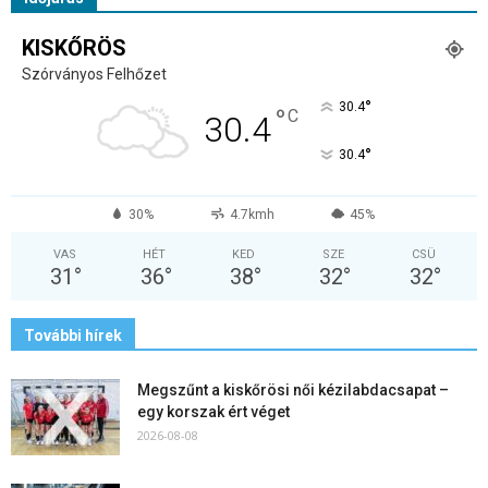
KISKŐRÖS
Szórványos Felhőzet
°
30.4
°
C
30.4
°
30.4
30%
4.7kmh
45%
VAS
HÉT
KED
SZE
CSÜ
31
°
36
°
38
°
32
°
32
°
További hírek
Megszűnt a kiskőrösi női kézilabdacsapat –
egy korszak ért véget
2026-08-08