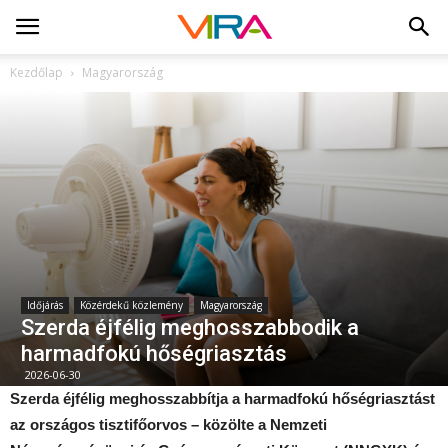
Kezdőlap
Magyarország
Időjárás
Közérdekű közlemény
Magyarország
Szerda éjfélig meghosszabbodik a
harmadfokú hőségriasztás
2026-06-30
Szerda éjfélig meghosszabbítja a harmadfokú hőségriasztást
az országos tisztifőorvos – közölte a Nemzeti