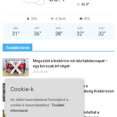
°
30.4
30%
4.7kmh
45%
VAS
HÉT
KED
SZE
CSÜ
31
°
36
°
38
°
32
°
32
°
További hírek
Megszűnt a kiskőrösi női kézilabdacsapat –
egy korszak ért véget
2026-08-08
Aktuális állásajánlatok: ezekre a
Cookie-k
munkavállalókra van most szükség Kiskőrösön
és a...
Az oldal használatával hozzájárul a
2026-08-07
cookie-k használatához.
További
információ
Vitézy Dávid: már ősszel újraindulhat a