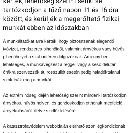
kérték, lehetőség szerint senki se
tartózkodjon a tűző napon 11 és 16 óra
között, és kerüljék a megerőltető fizikai
munkát ebben az időszakban.
A munkáltatókat arra kérték, hogy biztosítsanak elegendő
ivóvizet, rendszeres pihenőidőt, valamint árnyékos vagy hűvös
pihenőhelyet a szabadtéren dolgozóknak. Amennyiben
lehetséges, a munkavégzést a reggeli vagy a késő délutáni
órákra szervezzék át, rosszullét esetén pedig haladéktalanul
szakítsák meg a munkát.
Az extrém hőség idején lehetőség szerint mindenki tartózkodjon
árnyékos, hűvös helyen, és gondoskodjon otthonuk megfelelő
árnyékolásáról, illetve szellőztetéséről.
A katasztrófavédelem weboldalán elérhető azon légkondicionált