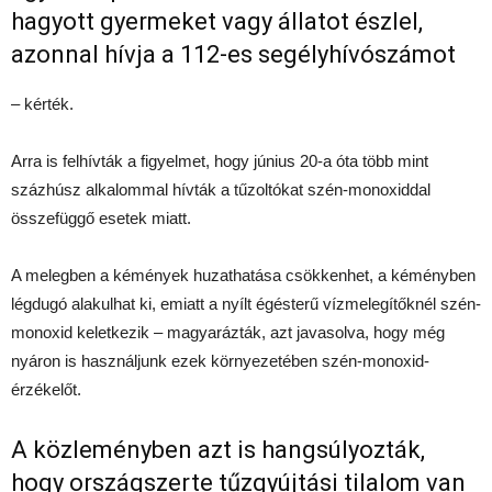
hagyott gyermeket vagy állatot észlel,
azonnal hívja a 112-es segélyhívószámot
– kérték.
Arra is felhívták a figyelmet, hogy június 20-a óta több mint
százhúsz alkalommal hívták a tűzoltókat szén-monoxiddal
összefüggő esetek miatt.
A melegben a kémények huzathatása csökkenhet, a kéményben
légdugó alakulhat ki, emiatt a nyílt égésterű vízmelegítőknél szén-
monoxid keletkezik – magyarázták, azt javasolva, hogy még
nyáron is használjunk ezek környezetében szén-monoxid-
érzékelőt.
A közleményben azt is hangsúlyozták,
hogy országszerte tűzgyújtási tilalom van