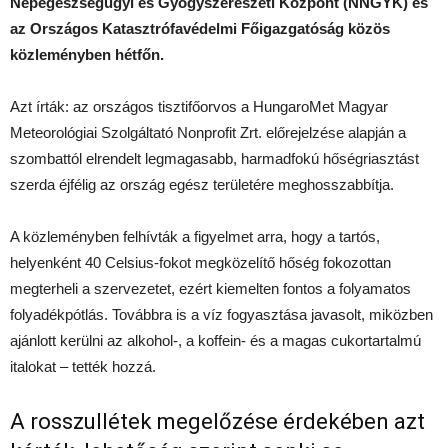
Népegészségügyi és Gyógyszerészeti Központ (NNGYK) és
az Országos Katasztrófavédelmi Főigazgatóság közös
közleményben hétfőn.
Azt írták: az országos tisztifőorvos a HungaroMet Magyar
Meteorológiai Szolgáltató Nonprofit Zrt. előrejelzése alapján a
szombattól elrendelt legmagasabb, harmadfokú hőségriasztást
szerda éjfélig az ország egész területére meghosszabbítja.
A közleményben felhívták a figyelmet arra, hogy a tartós,
helyenként 40 Celsius-fokot megközelítő hőség fokozottan
megterheli a szervezetet, ezért kiemelten fontos a folyamatos
folyadékpótlás. Továbbra is a víz fogyasztása javasolt, miközben
ajánlott kerülni az alkohol-, a koffein- és a magas cukortartalmú
italokat – tették hozzá.
A rosszullétek megelőzése érdekében azt