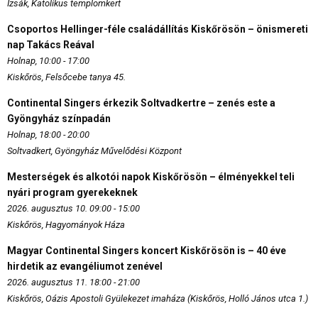
Izsák, Katolikus templomkert
Csoportos Hellinger-féle családállítás Kiskőrösön – önismereti
nap Takács Reával
Holnap, 10:00 - 17:00
Kiskőrös, Felsőcebe tanya 45.
Continental Singers érkezik Soltvadkertre – zenés este a
Gyöngyház színpadán
Holnap, 18:00 - 20:00
Soltvadkert, Gyöngyház Művelődési Központ
Mesterségek és alkotói napok Kiskőrösön – élményekkel teli
nyári program gyerekeknek
2026. augusztus 10. 09:00 - 15:00
Kiskőrös, Hagyományok Háza
Magyar Continental Singers koncert Kiskőrösön is – 40 éve
hirdetik az evangéliumot zenével
2026. augusztus 11. 18:00 - 21:00
Kiskőrös, Oázis Apostoli Gyülekezet imaháza (Kiskőrös, Holló János utca 1.)