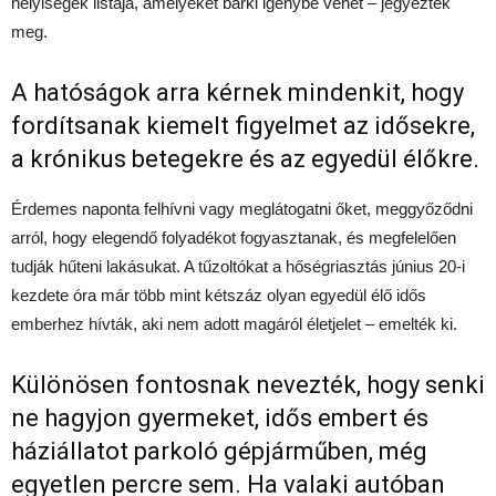
helyiségek listája, amelyeket bárki igénybe vehet – jegyezték
meg.
A hatóságok arra kérnek mindenkit, hogy
fordítsanak kiemelt figyelmet az idősekre,
a krónikus betegekre és az egyedül élőkre.
Érdemes naponta felhívni vagy meglátogatni őket, meggyőződni
arról, hogy elegendő folyadékot fogyasztanak, és megfelelően
tudják hűteni lakásukat. A tűzoltókat a hőségriasztás június 20-i
kezdete óra már több mint kétszáz olyan egyedül élő idős
emberhez hívták, aki nem adott magáról életjelet – emelték ki.
Különösen fontosnak nevezték, hogy senki
ne hagyjon gyermeket, idős embert és
háziállatot parkoló gépjárműben, még
egyetlen percre sem. Ha valaki autóban