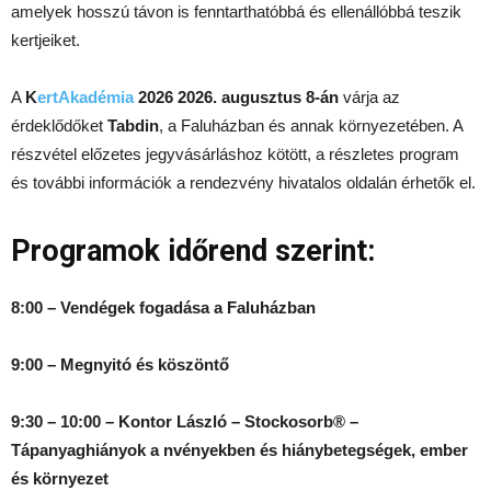
amelyek hosszú távon is fenntarthatóbbá és ellenállóbbá teszik
kertjeiket.
A
K
ertAkadémia
2026
2026. augusztus 8-án
várja az
érdeklődőket
Tabdin
, a Faluházban és annak környezetében. A
részvétel előzetes jegyvásárláshoz kötött, a részletes program
és további információk a rendezvény hivatalos oldalán érhetők el.
Programok időrend szerint:
8:00 – Vendégek fogadása a Faluházban
9:00 – Megnyitó és köszöntő
9:30 – 10:00 – Kontor László – Stockosorb® –
Tápanyaghiányok a nvényekben és hiánybetegségek, ember
és környezet