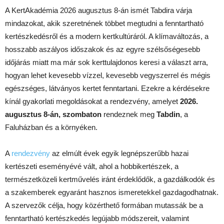
A KertAkadémia 2026 augusztus 8-án ismét Tabdira várja
mindazokat, akik szeretnének többet megtudni a fenntartható
kertészkedésről és a modern kertkultúráról. A klímaváltozás, a
hosszabb aszályos időszakok és az egyre szélsőségesebb
időjárás miatt ma már sok kerttulajdonos keresi a választ arra,
hogyan lehet kevesebb vízzel, kevesebb vegyszerrel és mégis
egészséges, látványos kertet fenntartani. Ezekre a kérdésekre
kínál gyakorlati megoldásokat a rendezvény, amelyet
2026.
augusztus 8-án, szombaton
rendeznek meg
Tabdin
, a
Faluházban és a környéken.
A
rendezvény
az elmúlt évek egyik legnépszerűbb hazai
kertészeti eseményévé vált, ahol a hobbikertészek, a
természetközeli kertművelés iránt érdeklődők, a gazdálkodók és
a szakemberek egyaránt hasznos ismeretekkel gazdagodhatnak.
A szervezők célja, hogy közérthető formában mutassák be a
fenntartható kertészkedés legújabb módszereit, valamint