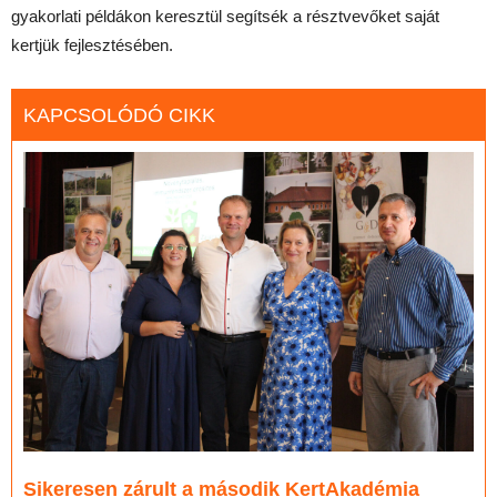
gyakorlati példákon keresztül segítsék a résztvevőket saját
kertjük fejlesztésében.
KAPCSOLÓDÓ CIKK
Sikeresen zárult a második KertAkadémia