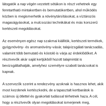
látogatók a nap végén vezetett sétákon is részt vehetnek egy
fenntartható mintakertben és bemutatókertben, ahol működés
közben is megismerhetik a növénytársításokat, a víztározós
magaságyásokat, a mulcsozási technikákat és más korszerű
kertészeti megoldásokat.
Az eseményen egész nap szakmai kiállítók, kertészeti termékek,
gyógynövény- és aromanövény-vásár, talajvizsgálati tanácsadás,
valamint több bemutató és kóstoló is várja az érdeklődőket. A
résztvevők akár saját kertjükből hozott talajmintát is
bevizsgáltathatják, amelyhez személyre szabott tanácsokat is
kapnak.
A szervezők szerint a rendezvény azoknak is hasznos lehet, akik
most kezdenek kertészkedni, de a tapasztalt kertbarátok is
számos új ötlettel és gyakorlati tudással térhetnek haza. A cél,
hogy a résztvevők olyan megoldásokat ismerjenek meg,