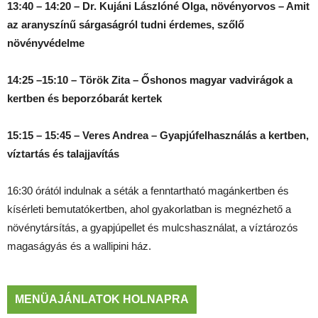
13:40 – 14:20 – Dr. Kujáni Lászlóné Olga, növényorvos – Amit
az aranyszínű sárgaságról tudni érdemes, szőlő
növényvédelme
14:25 –15:10 – Török Zita – Őshonos magyar vadvirágok a
kertben és beporzóbarát kertek
15:15 – 15:45 – Veres Andrea – Gyapjúfelhasználás a kertben,
víztartás és talajjavítás
16:30 órától indulnak a séták a fenntartható magánkertben és
kísérleti bemutatókertben, ahol gyakorlatban is megnézhető a
növénytársítás, a gyapjúpellet és mulcshasználat, a víztározós
magaságyás és a wallipini ház.
MENÜAJÁNLATOK HOLNAPRA