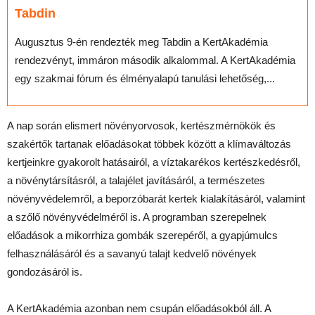
Tabdin
Augusztus 9-én rendezték meg Tabdin a KertAkadémia
rendezvényt, immáron második alkalommal. A KertAkadémia
egy szakmai fórum és élményalapú tanulási lehetőség,...
A nap során elismert növényorvosok, kertészmérnökök és
szakértők tartanak előadásokat többek között a klímaváltozás
kertjeinkre gyakorolt hatásairól, a víztakarékos kertészkedésről,
a növénytársításról, a talajélet javításáról, a természetes
növényvédelemről, a beporzóbarát kertek kialakításáról, valamint
a szőlő növényvédelméről is. A programban szerepelnek
előadások a mikorrhiza gombák szerepéről, a gyapjúmulcs
felhasználásáról és a savanyú talajt kedvelő növények
gondozásáról is.
A KertAkadémia azonban nem csupán előadásokból áll. A