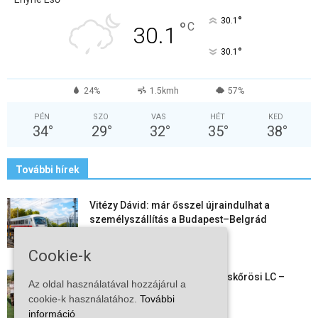
°
30.1
°
C
30.1
°
30.1
24%
1.5kmh
57%
PÉN
SZO
VAS
HÉT
KED
34
°
29
°
32
°
35
°
38
°
További hírek
Vitézy Dávid: már ősszel újraindulhat a
személyszállítás a Budapest–Belgrád
vasútvonalon
2026-08-06
Cookie-k
Megkezdte a felkészülést a Kiskőrösi LC –
Az oldal használatával hozzájárul a
együtt maradt a keret,...
cookie-k használatához.
További
2026-08-06
információ