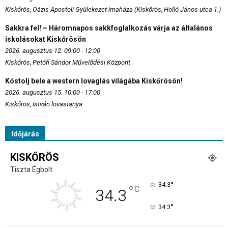
Kiskőrös, Oázis Apostoli Gyülekezet imaháza (Kiskőrös, Holló János utca 1.)
Sakkra fel! – Háromnapos sakkfoglalkozás várja az általános
iskolásokat Kiskőrösön
2026. augusztus 12. 09:00 - 12:00
Kiskőrös, Petőfi Sándor Művelődési Központ
Kóstolj bele a western lovaglás világába Kiskőrösön!
2026. augusztus 15. 10:00 - 17:00
Kiskőrös, István lovastanya
Időjárás
KISKŐRÖS
Tiszta Égbolt
°
34.3
°
C
34.3
°
34.3