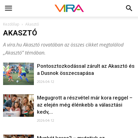
Kezdőlap
Akasztó
AKASZTÓ
A vira.hu Akasztó rovatában az összes cikket megtalálod
„Akasztó” témában.
Pontosztozkodással zárult az Akasztó és
a Dusnok összecsapása
2026-04-12
Megugrott a részvétel már kora reggel –
az elején még élénkebb a választási
kedv,...
2026-04-12