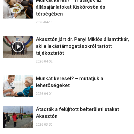
Munkát keres? – mutatjuk az
állásajánlatokat Kiskőrösön és
térségében
2026-04-10
Akasztón járt dr. Panyi Miklós államtitkár,
aki a lakástámogatásokról tartott
tájékoztatót
2026-04-02
Munkát keresel? – mutatjuk a
lehetőségeket
2026-04-01
Átadták a felújított belterületi utakat
Akasztón
2026-03-30