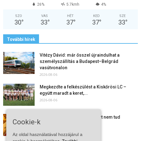
26%
5.7kmh
4%
SZO
VAS
HÉT
KED
SZE
30
°
33
°
37
°
37
°
33
°
További hírek
Vitézy Dávid: már ősszel újraindulhat a
személyszállítás a Budapest–Belgrád
vasútvonalon
2026-08-06
Megkezdte a felkészülést a Kiskőrösi LC –
együtt maradt a keret,...
2026-08-06
Mi történik Európa felett? Ezért nem tud
Cookie-k
szabadulni a kontinens a...
2026-08-05
Az oldal használatával hozzájárul a
cookie-k használatához.
További