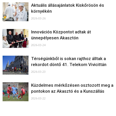
Aktuális állásajánlatok Kiskőrösön és
környékén
2026-03-26
Innovációs Központot adtak át
ünnepélyesen Akasztón
2026-03-24
Térségünkből is sokan rajthoz álltak a
rekordot döntő 41. Telekom Vivicittán
2026-03-23
Küzdelmes mérkőzésen osztozott meg a
pontokon az Akasztó és a Kunszállás
2026-03-22