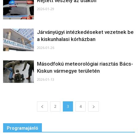
Rejtett veszély az utakon
2026-01-29
Járványügyi intézkedéseket vezetnek be
a kiskunhalasi kórházban
2026-01-26
Másodfokú meteorológiai riasztás Bács-
Kiskun vármegye területén
2026-01-13
2
3
4
Programajánló