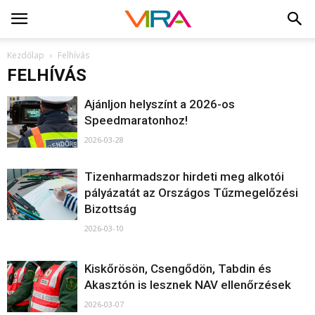
Kezdőlap
Felhívás
FELHÍVÁS
Ajánljon helyszínt a 2026-os
Speedmaratonhoz!
2026-03-28
Tizenharmadszor hirdeti meg alkotói
pályázatát az Országos Tűzmegelőzési
Bizottság
2026-03-10
Kiskőrösön, Csengődön, Tabdin és
Akasztón is lesznek NAV ellenőrzések
2026-03-07