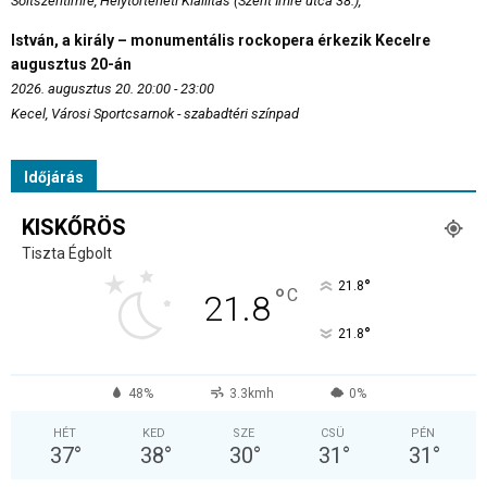
Soltszentimre, Helytörténeti Kiállítás (Szent Imre utca 38.),
István, a király – monumentális rockopera érkezik Kecelre
augusztus 20-án
2026. augusztus 20. 20:00 - 23:00
Kecel, Városi Sportcsarnok - szabadtéri színpad
Időjárás
KISKŐRÖS
Tiszta Égbolt
°
21.8
°
C
21.8
°
21.8
48%
3.3kmh
0%
HÉT
KED
SZE
CSÜ
PÉN
37
°
38
°
30
°
31
°
31
°