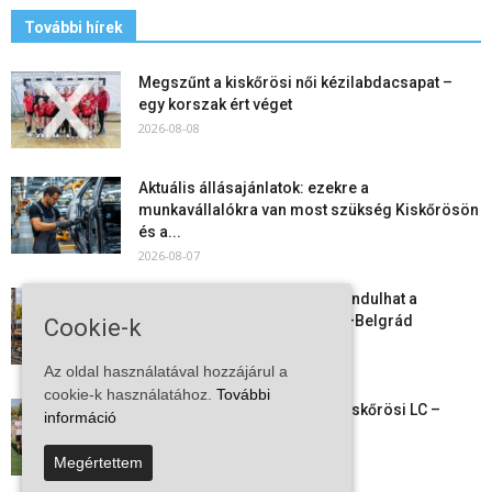
További hírek
Megszűnt a kiskőrösi női kézilabdacsapat –
egy korszak ért véget
2026-08-08
Aktuális állásajánlatok: ezekre a
munkavállalókra van most szükség Kiskőrösön
és a...
2026-08-07
Vitézy Dávid: már ősszel újraindulhat a
személyszállítás a Budapest–Belgrád
Cookie-k
vasútvonalon
2026-08-06
Az oldal használatával hozzájárul a
cookie-k használatához.
További
Megkezdte a felkészülést a Kiskőrösi LC –
információ
együtt maradt a keret,...
2026-08-06
Megértettem