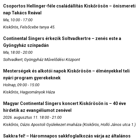
Csoportos Hellinger-féle családállítás Kiskőrösön – önismereti
nap Takács Reával
Ma, 10:00 - 17:00
Kiskőrös, Felsőcebe tanya 45.
Continental Singers érkezik Soltvadkertre – zenés este a
Gyöngyház színpadán
Ma, 18:00 - 20:00
Soltvadkert, Gyöngyház Művelődési Központ
Mesterségek és alkotói napok Kiskőrösön – élményekkel teli
nyári program gyerekeknek
Holnap, 09:00 - 15:00
Kiskőrös, Hagyományok Háza
Magyar Continental Singers koncert Kiskőrösön is – 40 éve
hirdetik az evangéliumot zenével
2026. augusztus 11. 18:00 - 21:00
Kiskőrös, Oázis Apostoli Gyülekezet imaháza (Kiskőrös, Holló János utca 1.)
Sakkra fel! – Háromnapos sakkfoglalkozás várja az általános