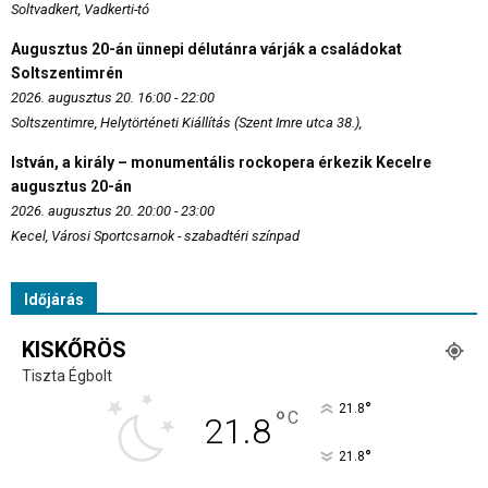
Soltvadkert, Vadkerti-tó
Augusztus 20-án ünnepi délutánra várják a családokat
Soltszentimrén
2026. augusztus 20. 16:00 - 22:00
Soltszentimre, Helytörténeti Kiállítás (Szent Imre utca 38.),
István, a király – monumentális rockopera érkezik Kecelre
augusztus 20-án
2026. augusztus 20. 20:00 - 23:00
Kecel, Városi Sportcsarnok - szabadtéri színpad
Időjárás
KISKŐRÖS
Tiszta Égbolt
°
21.8
°
C
21.8
°
21.8