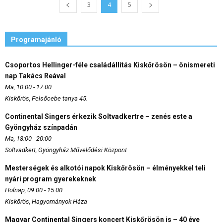
3
4
5
Programajánló
Csoportos Hellinger-féle családállítás Kiskőrösön – önismereti
nap Takács Reával
Ma, 10:00 - 17:00
Kiskőrös, Felsőcebe tanya 45.
Continental Singers érkezik Soltvadkertre – zenés este a
Gyöngyház színpadán
Ma, 18:00 - 20:00
Soltvadkert, Gyöngyház Művelődési Központ
Mesterségek és alkotói napok Kiskőrösön – élményekkel teli
nyári program gyerekeknek
Holnap, 09:00 - 15:00
Kiskőrös, Hagyományok Háza
Magyar Continental Singers koncert Kiskőrösön is – 40 éve