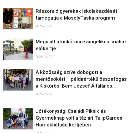
Rászoruló gyerekek iskolakezdését
támogatja a MosolyTáska program
2025-07-29
Megújult a kiskőrösi evangélikus imaház
előkertje
2025-06-27
A közösség szíve dobogott a
mentősökért – példaértékű összefogás
a Kiskőrösi Bem József Általános...
2025-06-17
Jótékonysági Családi Piknik és
Gyermeknap volt a tázlári TulipGarden
Homokhátság kertjében
2025-05-26