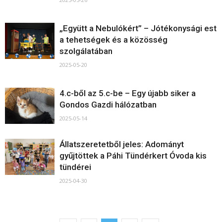
„Együtt a Nebulókért” – Jótékonysági est
a tehetségek és a közösség
szolgálatában
2025-05-20
4.c-ből az 5.c-be – Egy újabb siker a
Gondos Gazdi hálózatban
2025-05-14
Állatszeretetből jeles: Adományt
gyűjtöttek a Páhi Tündérkert Óvoda kis
tündérei
2025-04-30