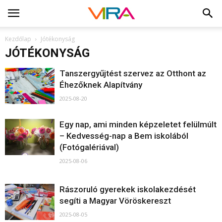
Kezdőlap
Jótékonyság
JÓTÉKONYSÁG
Tanszergyűjtést szervez az Otthont az
Éhezőknek Alapítvány
2025-08-20
Egy nap, ami minden képzeletet felülmúlt
– Kedvesség-nap a Bem iskolából
(Fotógalériával)
2025-08-06
Rászoruló gyerekek iskolakezdését
segíti a Magyar Vöröskereszt
2025-08-05