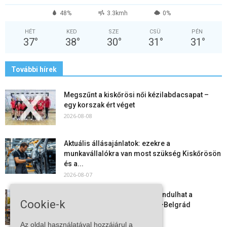
48%
3.3kmh
0%
HÉT
KED
SZE
CSÜ
PÉN
37
°
38
°
30
°
31
°
31
°
További hírek
Megszűnt a kiskőrösi női kézilabdacsapat –
egy korszak ért véget
2026-08-08
Aktuális állásajánlatok: ezekre a
munkavállalókra van most szükség Kiskőrösön
és a...
2026-08-07
Vitézy Dávid: már ősszel újraindulhat a
Cookie-k
személyszállítás a Budapest–Belgrád
vasútvonalon
Az oldal használatával hozzájárul a
2026-08-06