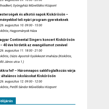
ltvadkert, Gyöngyház Művelődési Központ
esterségek és alkotói napok Kiskőrösön –
lményekkel teli nyári program gyerekeknek
26. augusztus 10. 09:00 - 15:00
skőrös, Hagyományok Háza
agyar Continental Singers koncert Kiskőrösön
 – 40 éve hirdetik az evangéliumot zenével
26. augusztus 11. 18:00 - 21:00
skőrös, Oázis Apostoli Gyülekezet imaháza (Kiskőrös,
lló János utca 1.)
akkra fel! – Háromnapos sakkfoglalkozás várja
 általános iskolásokat Kiskőrösön
26. augusztus 12. 09:00 - 12:00
skőrös, Petőfi Sándor Művelődési Központ
Időjárás