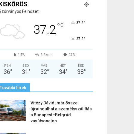
KISKŐRÖS
Szórványos Felhőzet
°
37.2
°
C
37.2
°
37.2
14%
2.2kmh
27%
PÉN
SZO
VAS
HÉT
KED
36
°
31
°
32
°
34
°
38
°
További hírek
Vitézy Dávid: már ősszel
újraindulhat a személyszállítás
a Budapest–Belgrád
vasútvonalon