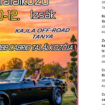
20
Ta
K
Gr
20
Ki
Ze
k
I
20
Iz
Cs
K
20
Ki
Co
z
20