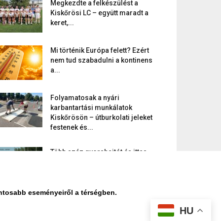
Megkezdte a felkészülést a
Kiskőrösi LC – együtt maradt a
keret,...
Mi történik Európa felett? Ezért
nem tud szabadulni a kontinens
a...
Folyamatosak a nyári
karbantartási munkálatok
Kiskőrösön – útburkolati jeleket
festenek és...
Több száz gyorshajtót és ittas
sofőrt szűrtek ki Bács-Kiskun
útjain –...
ontosabb eseményeiről a térségben.
HU