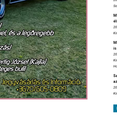
So
M
é
20
Ki
M
is
20
Ki
Ho
S
az
20
Ki