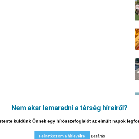
Nem akar lemaradni a térség híreiről?
i hetente küldünk Önnek egy hírösszefoglalót az elmúlt napok legf
Feliratkozom a hírlevélre
Bezárás