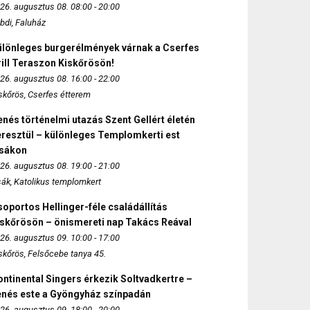
26. augusztus 08. 08:00 - 20:00
bdi, Faluház
ülönleges burgerélmények várnak a Cserfes
ill Teraszon Kiskőrösön!
26. augusztus 08. 16:00 - 22:00
skőrös, Cserfes étterem
nés történelmi utazás Szent Gellért életén
eresztül – különleges Templomkerti est
zsákon
26. augusztus 08. 19:00 - 21:00
sák, Katolikus templomkert
oportos Hellinger-féle családállítás
iskőrösön – önismereti nap Takács Reával
26. augusztus 09. 10:00 - 17:00
skőrös, Felsőcebe tanya 45.
ntinental Singers érkezik Soltvadkertre –
enés este a Gyöngyház színpadán
26. augusztus 09. 18:00 - 20:00