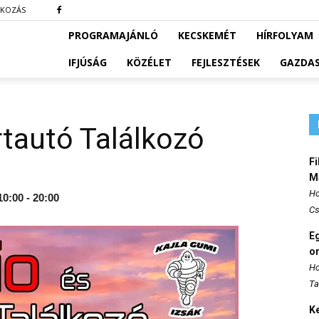
TKOZÁS
PROGRAMAJÁNLÓ
KECSKEMÉT
HÍRFOLYAM
IFJÚSÁG
KÖZÉLET
FEJLESZTÉSEK
GAZDA
rtautó Találkozó
Fi
M
Ho
10:00 - 20:00
Cs
E
o
Ho
Ta
K