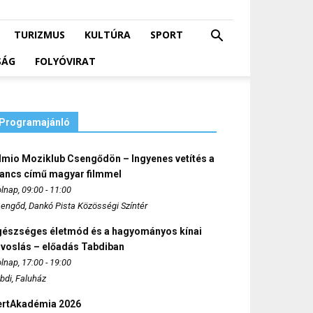
TURIZMUS
KULTÚRA
SPORT
SÁG
FOLYÓVIRAT
Programajánló
lmio Moziklub Csengődön – Ingyenes vetítés a
ancs című magyar filmmel
lnap, 09:00 - 11:00
engőd, Dankó Pista Közösségi Színtér
gészséges életmód és a hagyományos kínai
rvoslás – előadás Tabdiban
lnap, 17:00 - 19:00
bdi, Faluház
ertAkadémia 2026