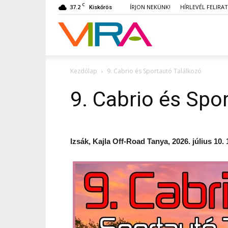
C
37.2
ÍRJON NEKÜNK!
HÍRLEVÉL FELIRA
Kiskőrös
VIRA
Kezdőlap
9. Cabrio és Sportautó Találkozó
9. Cabrio és Spo
Izsák, Kajla Off-Road Tanya, 2026. július 10. 