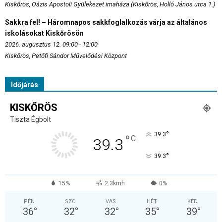
Kiskőrös, Oázis Apostoli Gyülekezet imaháza (Kiskőrös, Holló János utca 1.)
Sakkra fel! – Háromnapos sakkfoglalkozás várja az általános
iskolásokat Kiskőrösön
2026. augusztus 12. 09:00 - 12:00
Kiskőrös, Petőfi Sándor Művelődési Központ
Időjárás
KISKŐRÖS
Tiszta Égbolt
°
39.3
°
C
39.3
°
39.3
15%
2.3kmh
0%
PÉN
SZO
VAS
HÉT
KED
36
°
32
°
32
°
35
°
39
°