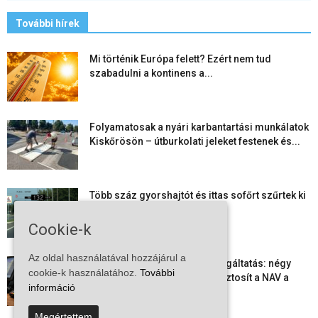
További hírek
Mi történik Európa felett? Ezért nem tud
szabadulni a kontinens a...
Folyamatosak a nyári karbantartási munkálatok
Kiskőrösön – útburkolati jeleket festenek és...
Több száz gyorshajtót és ittas sofőrt szűrtek ki
Bács-Kiskun útjain –...
Cookie-k
Az oldal használatával hozzájárul a
Elektronikus nyugtaadat-szolgáltatás: négy
cookie-k használatához.
További
hónapos átállási időszakot biztosít a NAV a
információ
vállalkozásoknak
Megértettem