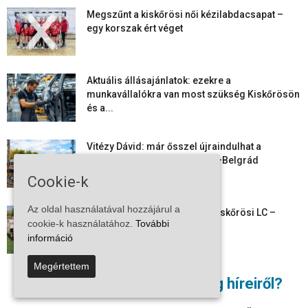
Megszűnt a kiskőrösi női kézilabdacsapat –
egy korszak ért véget
Aktuális állásajánlatok: ezekre a
munkavállalókra van most szükség Kiskőrösön
és a...
Vitézy Dávid: már ősszel újraindulhat a
személyszállítás a Budapest–Belgrád
vasútvonalon
Cookie-k
Az oldal használatával hozzájárul a
Megkezdte a felkészülést a Kiskőrösi LC –
cookie-k használatához.
További
együtt maradt a keret,...
információ
Megértettem
Mi történik Európa felett? Ezért nem tud
Nem akar lemaradni a térség híreiről?
szabadulni a kontinens a...