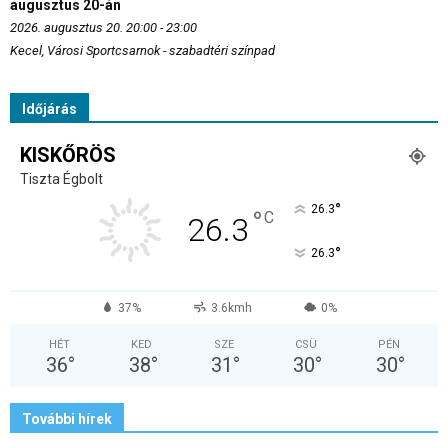
augusztus 20-án
2026. augusztus 20. 20:00 - 23:00
Kecel, Városi Sportcsarnok - szabadtéri színpad
Időjárás
KISKŐRÖS
Tiszta Égbolt
°
26.3
°
C
26.3
°
26.3
37%
3.6kmh
0%
HÉT
KED
SZE
CSÜ
PÉN
36
°
38
°
31
°
30
°
30
°
További hírek