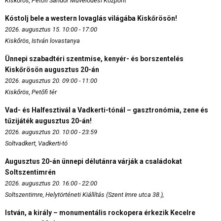
Kiskőrös, Petőfi Sándor Művelődési Központ
Kóstolj bele a western lovaglás világába Kiskőrösön!
2026. augusztus 15. 10:00 - 17:00
Kiskőrös, István lovastanya
Ünnepi szabadtéri szentmise, kenyér- és borszentelés
Kiskőrösön augusztus 20-án
2026. augusztus 20. 09:00 - 11:00
Kiskőrös, Petőfi tér
Vad- és Halfesztivál a Vadkerti-tónál – gasztronómia, zene és
tűzijáték augusztus 20-án!
2026. augusztus 20. 10:00 - 23:59
Soltvadkert, Vadkerti-tó
Augusztus 20-án ünnepi délutánra várják a családokat
Soltszentimrén
2026. augusztus 20. 16:00 - 22:00
Soltszentimre, Helytörténeti Kiállítás (Szent Imre utca 38.),
István, a király – monumentális rockopera érkezik Kecelre