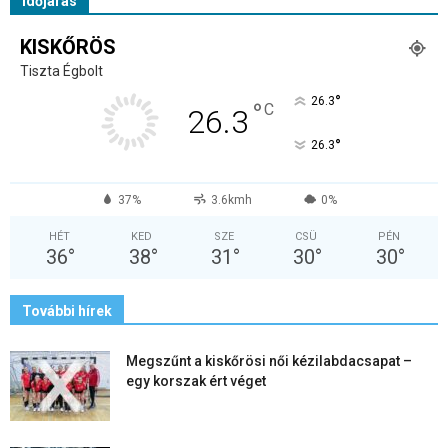
Időjárás
KISKŐRÖS
Tiszta Égbolt
°
26.3
°
C
26.3
°
26.3
37%
3.6kmh
0%
HÉT
KED
SZE
CSÜ
PÉN
36
°
38
°
31
°
30
°
30
°
További hírek
Megszűnt a kiskőrösi női kézilabdacsapat –
egy korszak ért véget