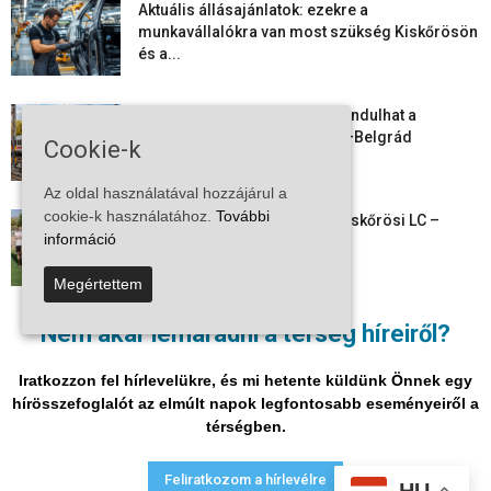
Aktuális állásajánlatok: ezekre a
munkavállalókra van most szükség Kiskőrösön
és a...
Vitézy Dávid: már ősszel újraindulhat a
személyszállítás a Budapest–Belgrád
Cookie-k
vasútvonalon
Az oldal használatával hozzájárul a
cookie-k használatához.
További
Megkezdte a felkészülést a Kiskőrösi LC –
információ
együtt maradt a keret,...
Megértettem
Mi történik Európa felett? Ezért nem tud
Nem akar lemaradni a térség híreiről?
szabadulni a kontinens a...
Iratkozzon fel hírlevelükre, és mi hetente küldünk Önnek egy
hírösszefoglalót az elmúlt napok legfontosabb eseményeiről a
térségben.
Adatvédelmi nyilatkozat
Médiaajánlat
Impresszum
Feliratkozom a hírlevélre
HU