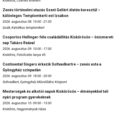
Kiskőrös, Cserfes étterem
Zenés történelmi utazás Szent Gellért életén keresztül –
különleges Templomkerti est Izsákon
2026. augusztus 08. 19:00 - 21:00
Izsák, Katolikus templomkert
Csoportos Hellinger-féle családállítás Kiskőrösön – önismereti
nap Takács Reával
2026. augusztus 09. 10:00 - 17:00
Kiskőrös, Felsőcebe tanya 45.
Continental Singers érkezik Soltvadkertre – zenés este a
Gyöngyház színpadán
2026. augusztus 09. 18:00 - 20:00
Soltvadkert, Gyöngyház Művelődési Központ
Mesterségek és alkotói napok Kiskőrösön – élményekkel teli
nyári program gyerekeknek
2026. augusztus 10. 09:00 - 15:00
Kiskőrös, Hagyományok Háza