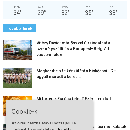
PÉN
SZO
VAS
HÉT
KED
34
°
29
°
32
°
35
°
38
°
További hírek
Vitézy Dávid: már ősszel újraindulhat a
személyszállítás a Budapest–Belgrád
vasútvonalon
Megkezdte a felkészülést a Kiskőrösi LC –
együtt maradt a keret,...
Mi történik Európa felett? Ezért nem tud
szabadulni a kontinens a...
Cookie-k
Az oldal használatával hozzájárul a
Folyamatosak a nyári karbantartási munkálatok
cookie-k használatához.
További