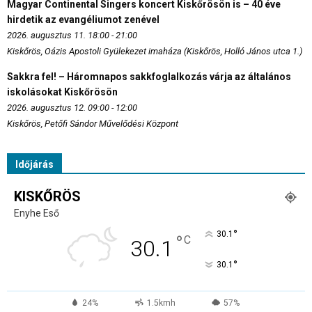
Magyar Continental Singers koncert Kiskőrösön is – 40 éve
hirdetik az evangéliumot zenével
2026. augusztus 11. 18:00 - 21:00
Kiskőrös, Oázis Apostoli Gyülekezet imaháza (Kiskőrös, Holló János utca 1.)
Sakkra fel! – Háromnapos sakkfoglalkozás várja az általános
iskolásokat Kiskőrösön
2026. augusztus 12. 09:00 - 12:00
Kiskőrös, Petőfi Sándor Művelődési Központ
Időjárás
KISKŐRÖS
Enyhe Eső
°
30.1
°
C
30.1
°
30.1
24%
1.5kmh
57%