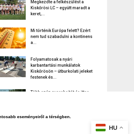
Megkezdte a felkészülést a
Kiskőrösi LC – együtt maradt a
keret,...
Mi történik Európa felett? Ezért
nem tud szabadulni a kontinens
a...
Folyamatosak a nyári
karbantartási munkálatok
Kiskőrösön – útburkolati jeleket
festenek és...
Több száz gyorshajtót és ittas
sofőrt szűrtek ki Bács-Kiskun
útjain –...
ontosabb eseményeiről a térségben.
HU