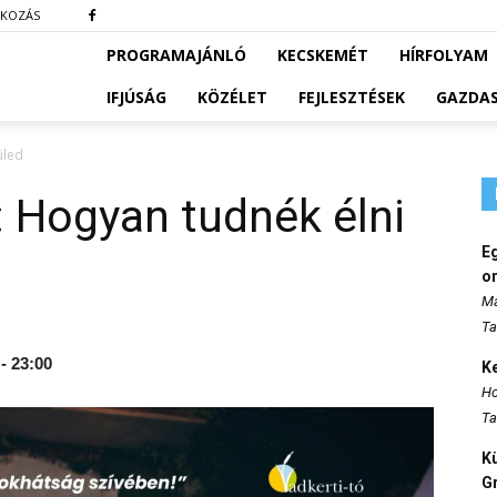
TKOZÁS
PROGRAMAJÁNLÓ
KECSKEMÉT
HÍRFOLYAM
IFJÚSÁG
KÖZÉLET
FEJLESZTÉSEK
GAZDA
üled
: Hogyan tudnék élni
E
o
Ma
Ta
 - 23:00
K
Ho
Ta
K
Gr