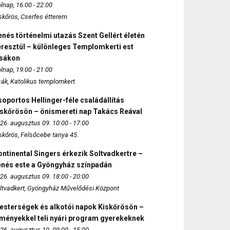
lnap, 16:00 - 22:00
skőrös, Cserfes étterem
nés történelmi utazás Szent Gellért életén
eresztül – különleges Templomkerti est
zsákon
lnap, 19:00 - 21:00
sák, Katolikus templomkert
oportos Hellinger-féle családállítás
iskőrösön – önismereti nap Takács Reával
26. augusztus 09. 10:00 - 17:00
skőrös, Felsőcebe tanya 45.
ntinental Singers érkezik Soltvadkertre –
enés este a Gyöngyház színpadán
26. augusztus 09. 18:00 - 20:00
ltvadkert, Gyöngyház Művelődési Központ
esterségek és alkotói napok Kiskőrösön –
lményekkel teli nyári program gyerekeknek
26. augusztus 10. 09:00 - 15:00