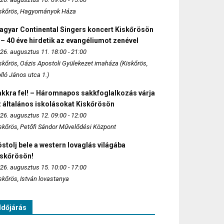
skőrös, Hagyományok Háza
agyar Continental Singers koncert Kiskőrösön
 – 40 éve hirdetik az evangéliumot zenével
26. augusztus 11. 18:00 - 21:00
skőrös, Oázis Apostoli Gyülekezet imaháza (Kiskőrös,
lló János utca 1.)
akkra fel! – Háromnapos sakkfoglalkozás várja
 általános iskolásokat Kiskőrösön
26. augusztus 12. 09:00 - 12:00
skőrös, Petőfi Sándor Művelődési Központ
stolj bele a western lovaglás világába
iskőrösön!
26. augusztus 15. 10:00 - 17:00
skőrös, István lovastanya
Időjárás