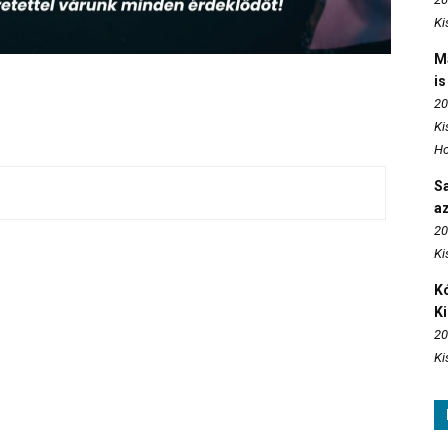
Ki
M
is
20
Ki
Ho
S
az
20
Ki
Kó
K
20
Ki