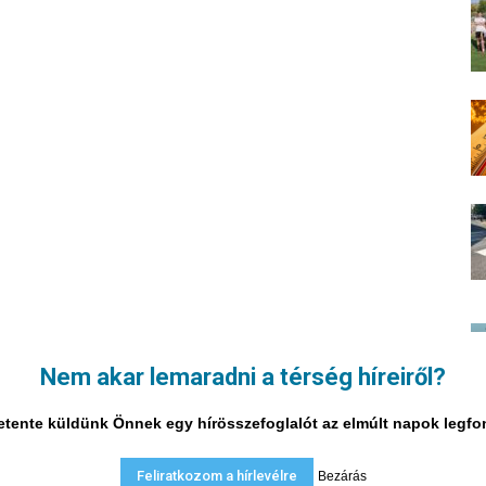
Nem akar lemaradni a térség híreiről?
i hetente küldünk Önnek egy hírösszefoglalót az elmúlt napok legf
Feliratkozom a hírlevélre
Bezárás