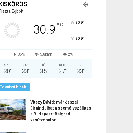
KISKŐRÖS
Tiszta Égbolt
°
30.9
°
C
30.9
°
30.9
36%
5.8kmh
2%
SZO
VAS
HÉT
KED
SZE
30
°
33
°
35
°
37
°
33
°
További hírek
Vitézy Dávid: már ősszel
újraindulhat a személyszállítás
a Budapest–Belgrád
vasútvonalon