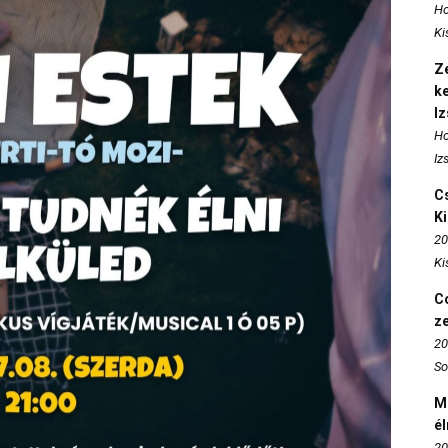
Ho
Ki
Ze
k
I
Ho
Iz
Cs
K
20
Ki
Co
z
20
So
M
é
20