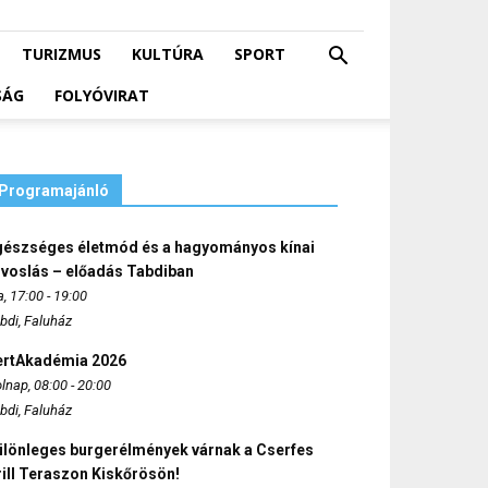
TURIZMUS
KULTÚRA
SPORT
SÁG
FOLYÓVIRAT
Programajánló
gészséges életmód és a hagyományos kínai
rvoslás – előadás Tabdiban
, 17:00 - 19:00
bdi, Faluház
ertAkadémia 2026
lnap, 08:00 - 20:00
bdi, Faluház
ülönleges burgerélmények várnak a Cserfes
ill Teraszon Kiskőrösön!