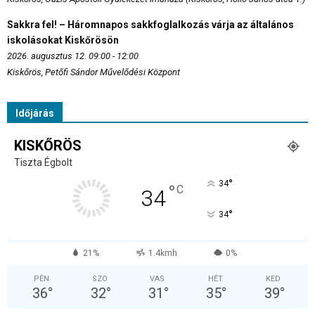
Sakkra fel! – Háromnapos sakkfoglalkozás várja az általános
iskolásokat Kiskőrösön
2026. augusztus 12. 09:00 - 12:00
Kiskőrös, Petőfi Sándor Művelődési Központ
Időjárás
KISKŐRÖS
Tiszta Égbolt
°
34
°
C
34
°
34
21%
1.4kmh
0%
PÉN
SZO
VAS
HÉT
KED
36
°
32
°
31
°
35
°
39
°