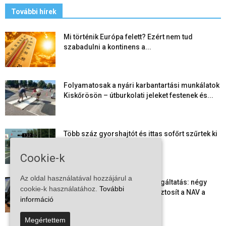
További hírek
Mi történik Európa felett? Ezért nem tud
szabadulni a kontinens a...
Folyamatosak a nyári karbantartási munkálatok
Kiskőrösön – útburkolati jeleket festenek és...
Több száz gyorshajtót és ittas sofőrt szűrtek ki
Bács-Kiskun útjain –...
Cookie-k
Az oldal használatával hozzájárul a
Elektronikus nyugtaadat-szolgáltatás: négy
cookie-k használatához.
További
hónapos átállási időszakot biztosít a NAV a
információ
vállalkozásoknak
Megértettem