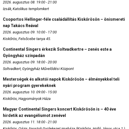
2026. augusztus 08. 19:00 - 21:00
Izsák, Katolikus templomkert
Csoportos Hellinger-féle családállítás Kiskőrösön – önismereti
nap Takács Reával
2026. augusztus 09. 10:00 - 17:00
Kiskőrös, Felsőcebe tanya 45.
Continental Singers érkezik Soltvadkertre – zenés este a
Gyöngyház színpadán
2026. augusztus 09. 18:00 - 20:00
Soltvadkert, Gyöngyház Művelődési Központ
Mesterségek és alkotói napok Kiskőrösön – élményekkel teli
nyári program gyerekeknek
2026. augusztus 10. 09:00 - 15:00
Kiskőrös, Hagyományok Háza
Magyar Continental Singers koncert Kiskőrösön is – 40 éve
hirdetik az evangéliumot zenével
2026. augusztus 11. 18:00 - 21:00
Kiskőrös, Oázis Apostoli Gyülekezet imaháza (Kiskőrös, Holló János utca 1.)