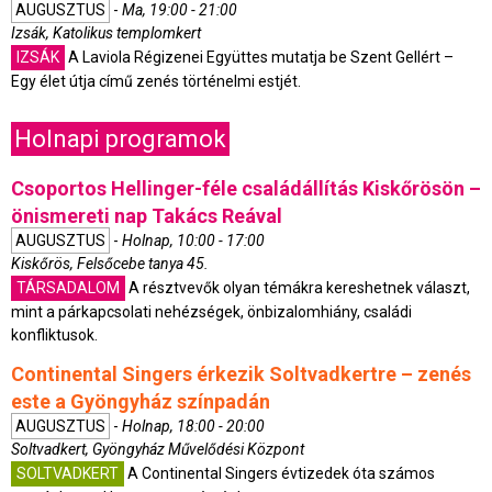
AUGUSZTUS
-
Ma, 19:00 - 21:00
Izsák, Katolikus templomkert
IZSÁK
A Laviola Régizenei Együttes mutatja be Szent Gellért –
Egy élet útja című zenés történelmi estjét.
Holnapi programok
Csoportos Hellinger-féle családállítás Kiskőrösön –
önismereti nap Takács Reával
AUGUSZTUS
-
Holnap, 10:00 - 17:00
Kiskőrös, Felsőcebe tanya 45.
TÁRSADALOM
A résztvevők olyan témákra kereshetnek választ,
mint a párkapcsolati nehézségek, önbizalomhiány, családi
konfliktusok.
Continental Singers érkezik Soltvadkertre – zenés
este a Gyöngyház színpadán
AUGUSZTUS
-
Holnap, 18:00 - 20:00
Soltvadkert, Gyöngyház Művelődési Központ
SOLTVADKERT
A Continental Singers évtizedek óta számos