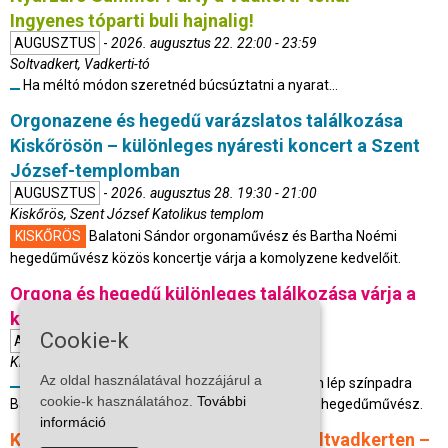
Ingyenes tóparti buli hajnalig!
AUGUSZTUS
-
2026. augusztus 22. 22:00 - 23:59
Soltvadkert, Vadkerti-tó
Ha méltó módon szeretnéd búcsúztatni a nyarat...
Orgonazene és hegedű varázslatos találkozása
Kiskőrösön – különleges nyáresti koncert a Szent
József-templomban
AUGUSZTUS
-
2026. augusztus 28. 19:30 - 21:00
Kiskőrös, Szent József Katolikus templom
KISKŐRÖS
Balatoni Sándor orgonaművész és Bartha Noémi
hegedűművész közös koncertje várja a komolyzene kedvelőit.
Orgona és hegedű különleges találkozása várja a
közönséget Kiskőrösön
Cookie-k
AUGUSZTUS
-
2026. augusztus 28. 19:30 - 22:00
Kiskőrös, Szent József katolikus templom
Az oldal használatával hozzájárul a
A kiskőrösi Szent József katolikus templomban lép színpadra
cookie-k használatához.
További
Balatoni Sándor orgonaművész és Bartha Noémi hegedűművész.
információ
Különleges gasztronómiai élmény Soltvadkerten –