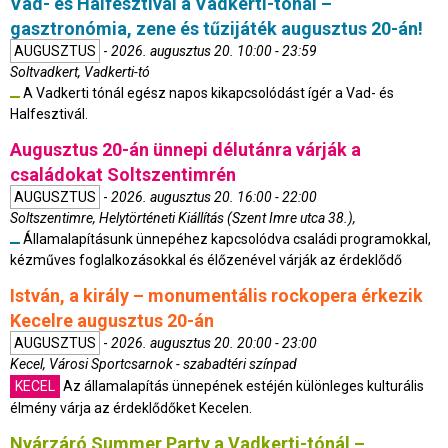
Vad- és Halfesztivál a Vadkerti-tónál –
gasztronómia, zene és tűzijáték augusztus 20-án!
AUGUSZTUS
-
2026. augusztus 20. 10:00 - 23:59
Soltvadkert, Vadkerti-tó
A Vadkerti tónál egész napos kikapcsolódást ígér a Vad- és
Halfesztivál.
Augusztus 20-án ünnepi délutánra várják a
családokat Soltszentimrén
AUGUSZTUS
-
2026. augusztus 20. 16:00 - 22:00
Soltszentimre, Helytörténeti Kiállítás (Szent Imre utca 38.),
Államalapításunk ünnepéhez kapcsolódva családi programokkal,
kézműves foglalkozásokkal és élőzenével várják az érdeklődő
István, a király – monumentális rockopera érkezik
Kecelre augusztus 20-án
AUGUSZTUS
-
2026. augusztus 20. 20:00 - 23:00
Kecel, Városi Sportcsarnok - szabadtéri színpad
KECEL
Az államalapítás ünnepének estéjén különleges kulturális
élmény várja az érdeklődőket Kecelen.
Nyárzáró Summer Party a Vadkerti-tónál –