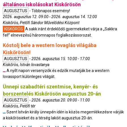
általános iskolásokat Kiskőrösön
AUGUSZTUS
- Többnapos esemény!
2026. augusztus 12. 09:00 - 2026. augusztus 14. 12:00
Kiskőrös, Petőfi Sándor Művelődési Központ
KISKŐRÖS
A sakk iránt érdeklődő gyermekeket várja a „Sakkra
fel!” elnevezésű háromnapos foglalkozássorozat.
Kóstolj bele a western lovaglás világába
Kiskőrösön!
AUGUSZTUS
-
2026. augusztus 15. 10:00 - 17:00
Kiskőrös, István lovastanya
A nyílt napon versenyzők és edzők mutatják be a western
lovassport különleges világát.
Ünnepi szabadtéri szentmise, kenyér- és
borszentelés Kiskőrösön augusztus 20-án
AUGUSZTUS
-
2026. augusztus 20. 09:00 - 11:00
Kiskőrös, Petőfi tér
Szent István király ünnepén idén is közös megemlékezésre várják
a kiskőrösieket és a térség lakóit augusztus 20-án.