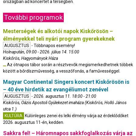
országban ad koncertet a térségben.
További programok
Mesterségek és alkotói napok Kiskőrösön –
élményekkel teli nyári program gyerekeknek
AUGUSZTUS
- Többnapos esemény!
Holnapután, 09:00 - 2026. július 14. 15:00
Kiskőrös, Hagyományok Háza
Az ötnapos tábor során a résztvevők megismerkedhetnek többek
között a bőrdíszművesség, a vesszőfonás, a faművességgel.
Magyar Continental Singers koncert Kiskőrösön is
– 40 éve hirdetik az evangéliumot zenével
AUGUSZTUS
-
2026. augusztus 11. 18:00 - 21:00
Kiskőrös, Oázis Apostoli Gyülekezet imaháza (Kiskőrös, Holló János
utca 1.)
KULTÚRA
Különleges zenei és lelki élmény várja az érdeklődőket
2026. augusztus 11-én, kedden.
Sakkra fel! – Háromnapos sakkfoglalkozás várja az