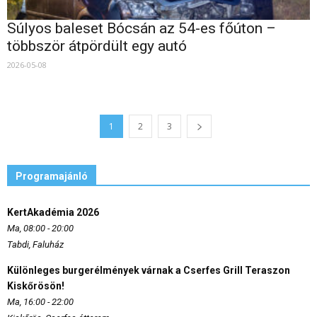
Súlyos baleset Bócsán az 54-es főúton –
többször átpördült egy autó
2026-05-08
1
2
3
Programajánló
KertAkadémia 2026
Ma, 08:00 - 20:00
Tabdi, Faluház
Különleges burgerélmények várnak a Cserfes Grill Teraszon
Kiskőrösön!
Ma, 16:00 - 22:00