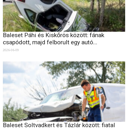
Baleset Páhi és Kiskőrös között: fának
csapódott, majd felborult egy autó...
2026-06-09
Baleset Soltvadkert és Tázlár között: fiatal