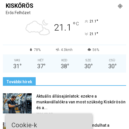
KISKŐRÖS
Erős Felhőzet
°
21.1
°
C
21.1
°
21.1
78%
4.3kmh
56%
VAS
HÉT
KED
SZE
CSÜ
31
°
37
°
38
°
30
°
30
°
További hírek
Aktuális állásajánlatok: ezekre a
munkavállalókra van most szükség Kiskőrösön
és a...
2026-08-07
Cookie-k
Vitézy Dávid: már ősszel újraindulhat a