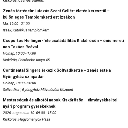
Kiskőrös, Cserfes étterem
Zenés történelmi utazás Szent Gellért életén keresztül –
különleges Templomkerti est Izsákon
Ma, 19:00 - 21:00
Izsák, Katolikus templomkert
Csoportos Hellinger-féle családállítás Kiskőrösön – önismereti
nap Takács Reával
Holnap, 10:00 - 17:00
Kiskőrös, Felsőcebe tanya 45.
Continental Singers érkezik Soltvadkertre – zenés este a
Gyöngyház színpadán
Holnap, 18:00 - 20:00
Soltvadkert, Gyöngyház Művelődési Központ
Mesterségek és alkotói napok Kiskőrösön – élményekkel teli
nyári program gyerekeknek
2026. augusztus 10. 09:00 - 15:00
Kiskőrös, Hagyományok Háza