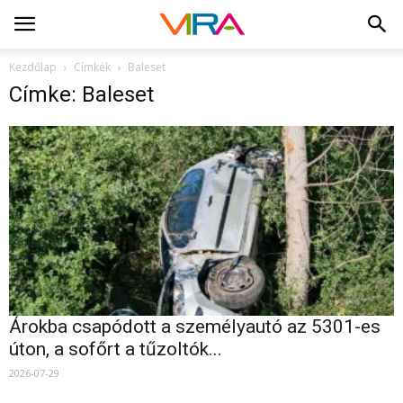
Kezdőlap
Címkék
Baleset
Címke: Baleset
Árokba csapódott a személyautó az 5301-es
úton, a sofőrt a tűzoltók...
2026-07-29