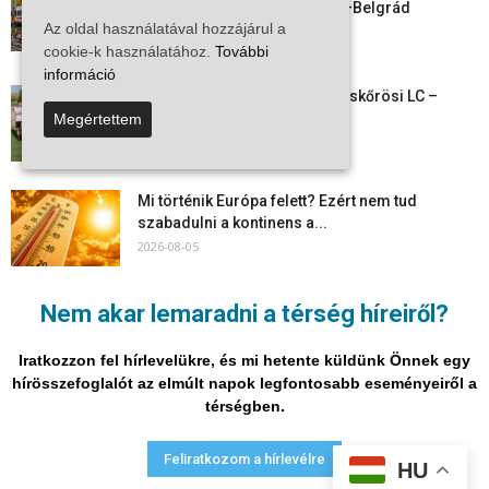
személyszállítás a Budapest–Belgrád
Az oldal használatával hozzájárul a
vasútvonalon
cookie-k használatához.
További
2026-08-06
információ
Megkezdte a felkészülést a Kiskőrösi LC –
együtt maradt a keret,...
Megértettem
2026-08-06
Mi történik Európa felett? Ezért nem tud
szabadulni a kontinens a...
2026-08-05
Folyamatosak a nyári karbantartási munkálatok
Nem akar lemaradni a térség híreiről?
Kiskőrösön – útburkolati jeleket festenek és...
2026-08-05
Iratkozzon fel hírlevelükre, és mi hetente küldünk Önnek egy
hírösszefoglalót az elmúlt napok legfontosabb eseményeiről a
térségben.
Adatvédelmi nyilatkozat
Médiaajánlat
Impresszum
Feliratkozom a hírlevélre
HU