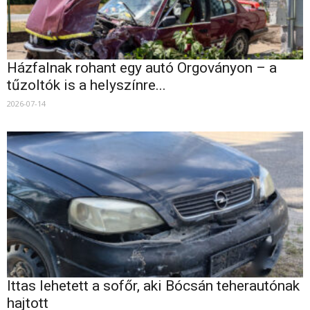
Házfalnak rohant egy autó Orgoványon – a
tűzoltók is a helyszínre...
2026-07-14
Ittas lehetett a sofőr, aki Bócsán teherautónak
hajtott