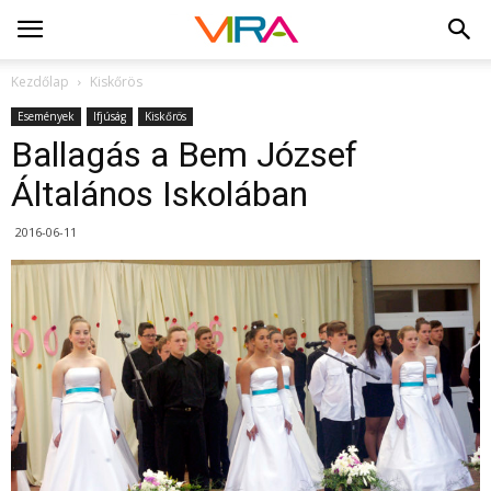
Kezdőlap
Kiskőrös
Események
Ifjúság
Kiskőrös
Ballagás a Bem József
Általános Iskolában
2016-06-11