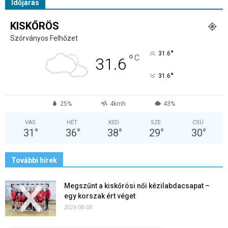
Időjárás
KISKŐRÖS
Szórványos Felhőzet
°
31.6
°
C
31.6
°
31.6
25%
4kmh
43%
VAS
HÉT
KED
SZE
CSÜ
31
°
36
°
38
°
29
°
30
°
További hírek
Megszűnt a kiskőrösi női kézilabdacsapat –
egy korszak ért véget
2026-08-08