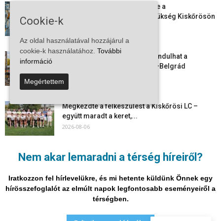
Aktuális állásajánlatok: ezekre a
munkavállalókra van most szükség Kiskőrösön
Cookie-k
és a...
2026-08-07
Az oldal használatával hozzájárul a
cookie-k használatához.
További
Vitézy Dávid: már ősszel újraindulhat a
információ
személyszállítás a Budapest–Belgrád
vasútvonalon
Megértettem
2026-08-06
Megkezdte a felkészülést a Kiskőrösi LC –
együtt maradt a keret,...
2026-08-06
Mi történik Európa felett? Ezért nem tud
Nem akar lemaradni a térség híreiről?
szabadulni a kontinens a...
2026-08-05
Iratkozzon fel hírlevelükre, és mi hetente küldünk Önnek egy
hírösszefoglalót az elmúlt napok legfontosabb eseményeiről a
térségben.