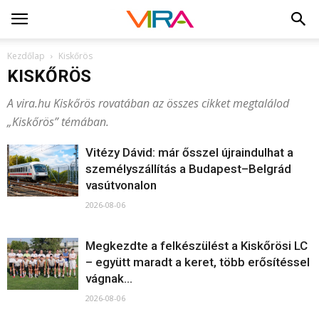
Kezdőlap
Kiskőrös
KISKŐRÖS
A vira.hu Kiskőrös rovatában az összes cikket megtalálod
„Kiskőrös” témában.
Vitézy Dávid: már ősszel újraindulhat a
személyszállítás a Budapest–Belgrád
vasútvonalon
2026-08-06
Megkezdte a felkészülést a Kiskőrösi LC
– együtt maradt a keret, több erősítéssel
vágnak...
2026-08-06