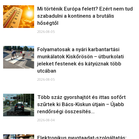
Mi történik Európa felett? Ezért nem tud
szabadulni a kontinens a brutális
hőségtől
2026-08-05
Folyamatosak a nyári karbantartási
munkálatok Kiskőrösön – útburkolati
jeleket festenek és kátyúznak több
utcában
2026-08-05
Több száz gyorshajtót és ittas sofőrt
szűrtek ki Bács-Kiskun útjain – Újabb
rendőrségi összesítés...
2026-08-04
Elektronikus nyugtaadat-szolgáltatás: