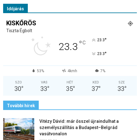
Időjárás
KISKŐRÖS
Tiszta Égbolt
°
23.3
°
C
23.3
°
23.3
53%
4kmh
7%
SZO
VAS
HÉT
KED
SZE
30
°
33
°
35
°
37
°
33
°
További hírek
Vitézy Dávid: már ősszel újraindulhat a
személyszállítás a Budapest–Belgrád
vasútvonalon