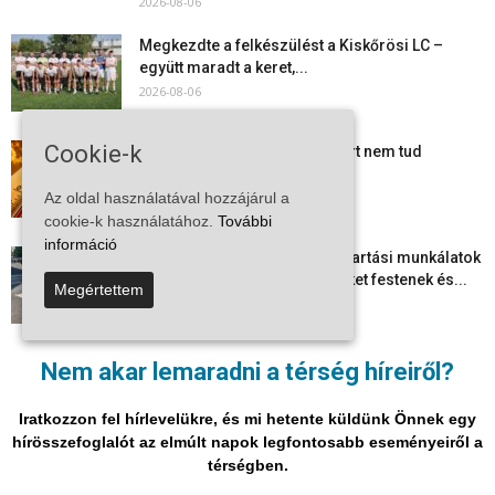
2026-08-06
Megkezdte a felkészülést a Kiskőrösi LC –
együtt maradt a keret,...
2026-08-06
Cookie-k
Mi történik Európa felett? Ezért nem tud
szabadulni a kontinens a...
2026-08-05
Az oldal használatával hozzájárul a
cookie-k használatához.
További
információ
Folyamatosak a nyári karbantartási munkálatok
Kiskőrösön – útburkolati jeleket festenek és...
Megértettem
2026-08-05
Több száz gyorshajtót és ittas sofőrt szűrtek ki
Nem akar lemaradni a térség híreiről?
Bács-Kiskun útjain –...
2026-08-04
Iratkozzon fel hírlevelükre, és mi hetente küldünk Önnek egy
hírösszefoglalót az elmúlt napok legfontosabb eseményeiről a
térségben.