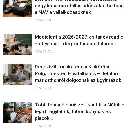
négy hónapos átállási időszakot biztosít
a NAV a vállalkozásoknak
2026-08-04
Megjelent a 2026/2027-es tanév rendje
– itt vannak a legfontosabb dátumok
2026-08-03
Rendkívüli munkarend a Kiskőrösi
Polgármesteri Hivatalban is – délután
már otthonról dolgoznak az ügyintézők
2026-08-03
Több tonna élelmiszert vont ki a Nébih –
lejárt fagylaltok, tábori konyhák és
piacok...
2026-08-03