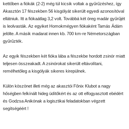
kettőben a fiókák (2-2) még túl kicsik voltak a gyűrűzéshez, így
Akasztón 17 fészekben 56 kisgólyát sikerült egyedi azonosítóval
ellátniuk. Itt a fiókaátlag 3,2 volt. Továbbá két öreg madár gyűrűjét
is leolvasták. Az egyiket Homokmégyen fiókaként Tamás Ádám
jelölte. A másik madarat innen kb. 700 km-re Németországban
gyűrűzték.
Az egyik fészekben két fióka lába a fészekbe hordott zsinór miatt
teljesen összeakadt. A zsinórokat sikerült eltávolítani,
remélhetőleg a kisgólyák sikeres kirepülnek.
Külön köszönet illeti még az akasztói Főnix Klubot a nagy
hőségben felkínált hideg üdítőkért és az ott elfogyasztott ebédért
és Godzsa Anikónak a logisztikai feladatokban végzett
segítségéért !