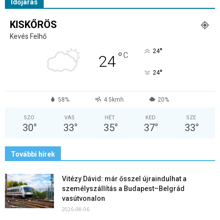
Időjárás
KISKŐRÖS
Kevés Felhő
°
24
°
C
24
°
24
58%
4.5kmh
20%
SZO
VAS
HÉT
KED
SZE
30
°
33
°
35
°
37
°
33
°
További hírek
Vitézy Dávid: már ősszel újraindulhat a
személyszállítás a Budapest–Belgrád
vasútvonalon
2026-08-06