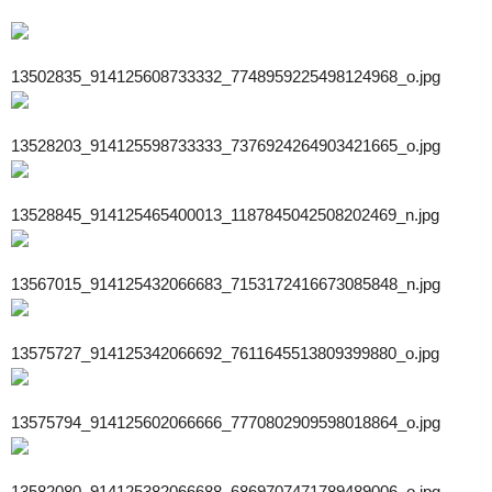
13502835_914125608733332_7748959225498124968_o.jpg
13528203_914125598733333_7376924264903421665_o.jpg
13528845_914125465400013_1187845042508202469_n.jpg
13567015_914125432066683_7153172416673085848_n.jpg
13575727_914125342066692_7611645513809399880_o.jpg
13575794_914125602066666_7770802909598018864_o.jpg
13582080_914125382066688_6869707471789489006_o.jpg