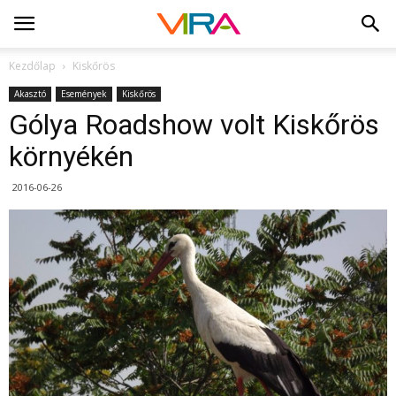
Kezdőlap
Kiskőrös
Akasztó
Események
Kiskőrös
Gólya Roadshow volt Kiskőrös
környékén
2016-06-26