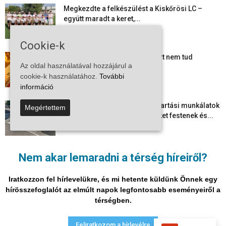
Megkezdte a felkészülést a Kiskőrösi LC –
együtt maradt a keret,...
2026-08-06
Cookie-k
Mi történik Európa felett? Ezért nem tud
Az oldal használatával hozzájárul a
szabadulni a kontinens a...
cookie-k használatához.
További
2026-08-05
információ
Folyamatosak a nyári karbantartási munkálatok
Megértettem
Kiskőrösön – útburkolati jeleket festenek és...
2026-08-05
Több száz gyorshajtót és ittas sofőrt szűrtek ki
Nem akar lemaradni a térség híreiről?
Bács-Kiskun útjain –...
2026-08-04
Iratkozzon fel hírlevelükre, és mi hetente küldünk Önnek egy
hírösszefoglalót az elmúlt napok legfontosabb eseményeiről a
térségben.
Adatvédelmi nyilatkozat
Médiaajánlat
Impresszum
Feliratkozom a hírlevélre