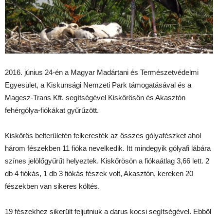
2016. június 24-én a Magyar Madártani és Természetvédelmi
Egyesület, a Kiskunsági Nemzeti Park támogatásával és a
Magesz-Trans Kft. segítségével Kiskőrösön és Akasztón
fehérgólya-fiókákat gyűrűzött.
Kiskőrös belterületén felkeresték az összes gólyafészket ahol
három fészekben 11 fióka nevelkedik. Itt mindegyik gólyafi lábára
színes jelölőgyűrűt helyeztek. Kiskőrösön a fiókaátlag 3,66 lett. 2
db 4 fiókás, 1 db 3 fiókás fészek volt, Akasztón, kereken 20
fészekben van sikeres költés.
19 fészekhez sikerült feljutniuk a darus kocsi segítségével. Ebből