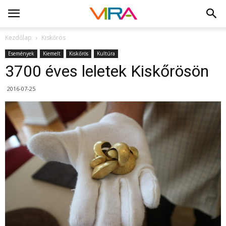
Kezdőlap
Kiskőrös
Események
Kiemelt
Kiskőrös
Kultúra
3700 éves leletek Kiskőrösön
2016-07-25