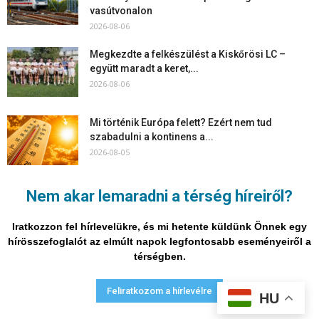
vasútvonalon
2026-08-06
Megkezdte a felkészülést a Kiskőrösi LC –
együtt maradt a keret,...
2026-08-06
Mi történik Európa felett? Ezért nem tud
szabadulni a kontinens a...
2026-08-05
Folyamatosak a nyári karbantartási munkálatok
Nem akar lemaradni a térség híreiről?
Kiskőrösön – útburkolati jeleket festenek és...
2026-08-05
Iratkozzon fel hírlevelükre, és mi hetente küldünk Önnek egy
hírösszefoglalót az elmúlt napok legfontosabb eseményeiről a
térségben.
Adatvédelmi nyilatkozat
Médiaajánlat
Impresszum
Feliratkozom a hírlevélre
HU
© Vira Média Kft.