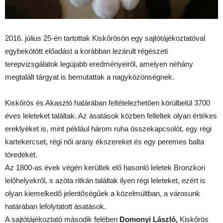
2016. július 25-én tartottak Kiskőrösön egy sajtótájékoztatóval
egybekötött előadást a korábban lezárult régészeti
terepvizsgálatok legújabb eredményeiről, amelyen néhány
megtalált tárgyat is bemutattak a nagyközönségnek.
Kiskőrös és Akasztó határában feltételezhetően körülbelül 3700
éves leleteket találtak. Az ásatások közben felleltek olyan értékes
ereklyéket is, mint például három ruha összekapcsolót, egy régi
kartekercset, régi női arany ékszereket és egy peremes balta
töredékét.
Az 1800-as évek végén kerültek elő hasonló leletek Bronzkori
lelőhelyekről, s azóta ritkán találtak ilyen régi leleteket, ezért is
olyan kiemelkedő jelentőségűek a közelmúltban, a városunk
határában lefolytatott ásatások.
A sajtótájékoztató második felében
Domonyi László,
Kiskőrös