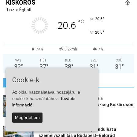
KISKŐRÖS
Tiszta Égbolt
°
20.6
°
C
20.6
°
20.6
74%
3.2kmh
7%
VAS
HÉT
KED
SZE
CSÜ
32
°
37
°
38
°
31
°
31
°
Cookie-k
További hírek
Az oldal használatával hozzájárul a
cookie-k használatához.
További
Aktuális állásajánlatok: ezekre a
munkavállalókra van most szükség Kiskőrösön
információ
és a...
Megértettem
2026-08-07
Vitézy Dávid: már ősszel újraindulhat a
személyszállítás a Budapest–Belgrád