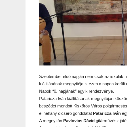
Szeptember első napján nem csak az iskolák ny
kiállításának megnyitója is ezen a napon kerül
Napok “0. napjának” egyik rendezvénye.
Pataricza Iván kiállításának megnyitóján kösz
beszédet mondott Kiskőrös Város polgármeste
el néhány dicsérő gondolatát
Pataricza Iván
egy
A megnyitón
Pavlovics Dávid
gitárművész játé