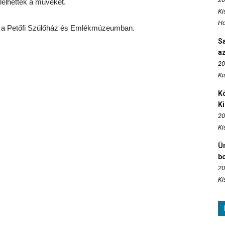
élhették a műveket.
Ki
Ho
eni a Petőfi Szülőház és Emlékmúzeumban.
S
az
20
Ki
Kó
K
20
Ki
Ün
b
20
Ki