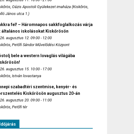
skőrös, Oázis Apostoli Gyülekezet imaháza (Kiskőrös,
lló János utca 1.)
akkra fel! – Háromnapos sakkfoglalkozás várja
 általános iskolásokat Kiskőrösön
26. augusztus 12. 09:00 - 12:00
skőrös, Petőfi Sándor Művelődési Központ
stolj bele a western lovaglás világába
iskőrösön!
26. augusztus 15. 10:00 - 17:00
skőrös, István lovastanya
nepi szabadtéri szentmise, kenyér- és
orszentelés Kiskőrösön augusztus 20-án
26. augusztus 20. 09:00 - 11:00
skőrös, Petőfi tér
Időjárás