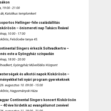
zsákon
, 19:00 - 21:00
sák, Katolikus templomkert
oportos Hellinger-féle családállítás
iskőrösön – önismereti nap Takács Reával
lnap, 10:00 - 17:00
skőrös, Felsőcebe tanya 45.
ntinental Singers érkezik Soltvadkertre –
enés este a Gyöngyház színpadán
lnap, 18:00 - 20:00
ltvadkert, Gyöngyház Művelődési Központ
esterségek és alkotói napok Kiskőrösön –
lményekkel teli nyári program gyerekeknek
26. augusztus 10. 09:00 - 15:00
skőrös, Hagyományok Háza
agyar Continental Singers koncert Kiskőrösön
 – 40 éve hirdetik az evangéliumot zenével
26. augusztus 11. 18:00 - 21:00