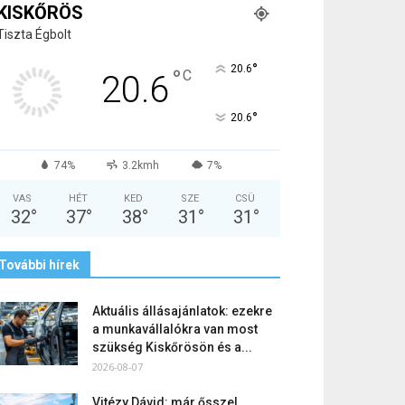
KISKŐRÖS
Tiszta Égbolt
°
20.6
°
C
20.6
°
20.6
74%
3.2kmh
7%
VAS
HÉT
KED
SZE
CSÜ
32
°
37
°
38
°
31
°
31
°
További hírek
Aktuális állásajánlatok: ezekre
a munkavállalókra van most
szükség Kiskőrösön és a...
2026-08-07
Vitézy Dávid: már ősszel