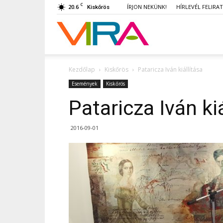
C
20.6
ÍRJON NEKÜNK!
HÍRLEVÉL FELIRA
Kiskőrös
VIRA
Kezdőlap
Kiskőrös
Pataricza Iván kiállítása
Események
Kiskőrös
Pataricza Iván ki
2016-09-01