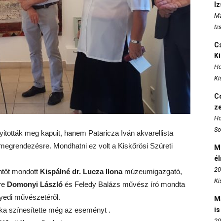
I
Ma
Iz
Cs
K
Ho
Ki
Co
z
Ho
So
itották meg kapuit, hanem Pataricza Iván akvarellista
t megrendezésre. Mondhatni ez volt a Kiskőrösi Szüreti
M
é
20
öntőt mondott
Kispálné dr. Lucza Ilona
múzeumigazgató,
Ki
re
Domonyi László
és Feledy Balázs művész író mondta
edi művészetéről.
M
ka színesítette még az eseményt .
is
20