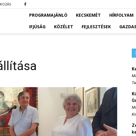
TKOZÁS
PROGRAMAJÁNLÓ
KECSKEMÉT
HÍRFOLYAM
IFJÚSÁG
KÖZÉLET
FEJLESZTÉSEK
GAZDA
állítása
K
Ma
Ta
K
Gr
Ma
Ki
Ze
k