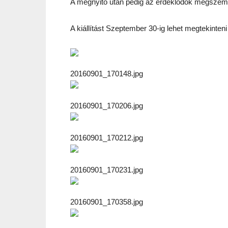
A megnyitó után pedig az érdeklődők megszeml
A kiállítást Szeptember 30-ig lehet megtekint
20160901_170148.jpg
20160901_170206.jpg
20160901_170212.jpg
20160901_170231.jpg
20160901_170358.jpg