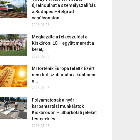
újraindulhat a személyszállítás
a Budapest–Belgrád
vasútvonalon
2026-08-06
Megkezdte a felkészülést a
Kiskőrösi LC – együtt maradt a
keret,...
2026-08-06
Mi történik Európa felett? Ezért
nem tud szabadulni a kontinens
a...
2026-08-05
Folyamatosak a nyári
karbantartási munkálatok
Kiskőrösön – útburkolati jeleket
festenek és...
2026-08-05