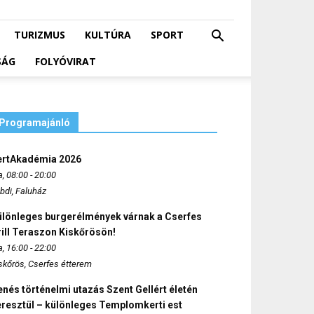
TURIZMUS
KULTÚRA
SPORT
SÁG
FOLYÓVIRAT
Programajánló
ertAkadémia 2026
, 08:00 - 20:00
bdi, Faluház
ülönleges burgerélmények várnak a Cserfes
ill Teraszon Kiskőrösön!
, 16:00 - 22:00
skőrös, Cserfes étterem
nés történelmi utazás Szent Gellért életén
eresztül – különleges Templomkerti est