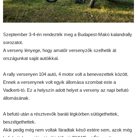
Szeptember 3-4-én rendezték meg a Budapest-Makó kalandrally
sorozatot.
A verseny lényege, hogy amatőr versenyzők szelhetik át
országunkat saját autóikkal.
A rally versenyen 104 autó, 4 motor volt a benevezettek között.
Ennek a versenynek volt egyik állomása szombat este a
Vadkerti-tó. Ez a helyszín adott helyet a verseny az napi befutó
állomásának.
A befutó után a résztvevők baráti légkörben sütögethettek,
beszélgethettek.
Akik pedig még nem voltak fáradtak késő estére sem, azok még