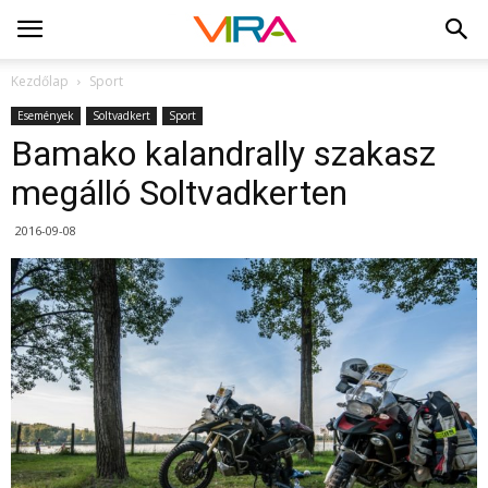
Kezdőlap
Sport
Események
Soltvadkert
Sport
Bamako kalandrally szakasz
megálló Soltvadkerten
2016-09-08