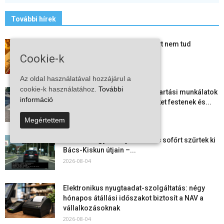
További hírek
Mi történik Európa felett? Ezért nem tud
szabadulni a kontinens a...
Cookie-k
2026-08-05
Az oldal használatával hozzájárul a
cookie-k használatához.
További
Folyamatosak a nyári karbantartási munkálatok
információ
Kiskőrösön – útburkolati jeleket festenek és...
2026-08-05
Megértettem
Több száz gyorshajtót és ittas sofőrt szűrtek ki
Bács-Kiskun útjain –...
2026-08-04
Elektronikus nyugtaadat-szolgáltatás: négy
hónapos átállási időszakot biztosít a NAV a
vállalkozásoknak
2026-08-04