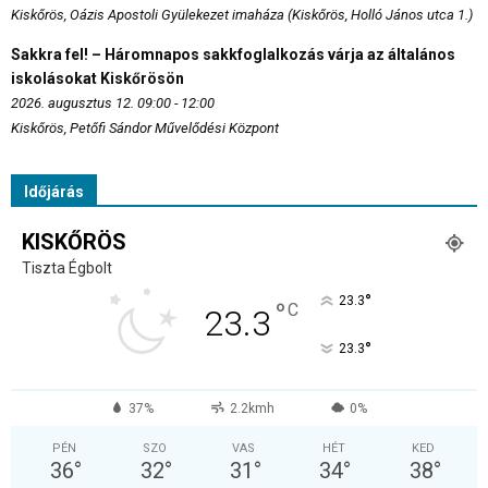
Kiskőrös, Oázis Apostoli Gyülekezet imaháza (Kiskőrös, Holló János utca 1.)
Sakkra fel! – Háromnapos sakkfoglalkozás várja az általános
iskolásokat Kiskőrösön
2026. augusztus 12. 09:00 - 12:00
Kiskőrös, Petőfi Sándor Művelődési Központ
Időjárás
KISKŐRÖS
Tiszta Égbolt
°
23.3
°
C
23.3
°
23.3
37%
2.2kmh
0%
PÉN
SZO
VAS
HÉT
KED
36
°
32
°
31
°
34
°
38
°