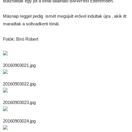
bulizhattak egy jót a tónál található BMWFest Étteremben.
Másnap reggel pedig ismét megújult erővel indultak újra , akik itt
maradtak a soltvadkerti tónál.
Fotók: Bíró Róbert
20160903021.jpg
20160903022.jpg
20160903023.jpg
20160903024.jpg