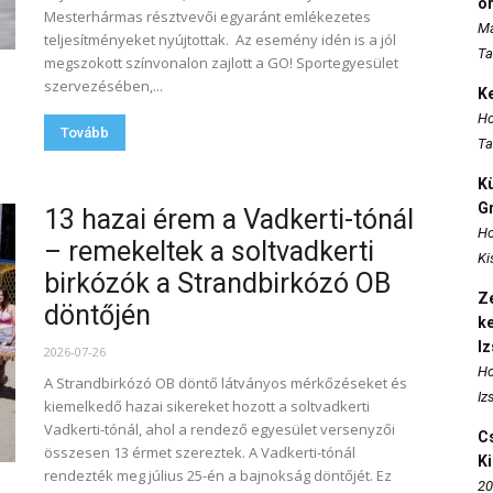
o
Mesterhármas résztvevői egyaránt emlékezetes
Ma
teljesítményeket nyújtottak. Az esemény idén is a jól
Ta
megszokott színvonalon zajlott a GO! Sportegyesület
szervezésében,...
K
Ho
Tovább
Ta
K
Gr
13 hazai érem a Vadkerti-tónál
Ho
– remekeltek a soltvadkerti
Ki
birkózók a Strandbirkózó OB
Ze
döntőjén
k
I
2026-07-26
Ho
A Strandbirkózó OB döntő látványos mérkőzéseket és
Iz
kiemelkedő hazai sikereket hozott a soltvadkerti
Vadkerti-tónál, ahol a rendező egyesület versenyzői
Cs
összesen 13 érmet szereztek. A Vadkerti-tónál
K
rendezték meg július 25-én a bajnokság döntőjét. Ez
20