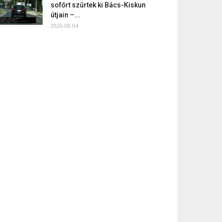
sofőrt szűrtek ki Bács-Kiskun
útjain –...
2026-08-04