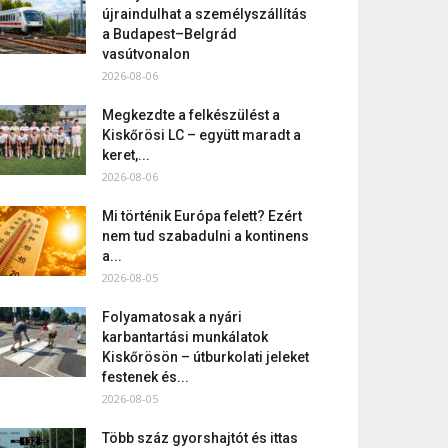
újraindulhat a személyszállítás
a Budapest–Belgrád
vasútvonalon
2026-08-06
Megkezdte a felkészülést a
Kiskőrösi LC – együtt maradt a
keret,...
2026-08-06
Mi történik Európa felett? Ezért
nem tud szabadulni a kontinens
a...
2026-08-05
Folyamatosak a nyári
karbantartási munkálatok
Kiskőrösön – útburkolati jeleket
festenek és...
2026-08-05
Több száz gyorshajtót és ittas