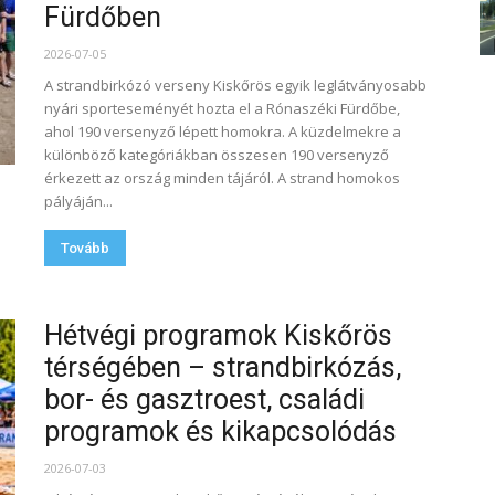
Fürdőben
2026-07-05
A strandbirkózó verseny Kiskőrös egyik leglátványosabb
nyári sporteseményét hozta el a Rónaszéki Fürdőbe,
ahol 190 versenyző lépett homokra. A küzdelmekre a
különböző kategóriákban összesen 190 versenyző
érkezett az ország minden tájáról. A strand homokos
pályáján...
Tovább
Hétvégi programok Kiskőrös
térségében – strandbirkózás,
bor- és gasztroest, családi
programok és kikapcsolódás
2026-07-03