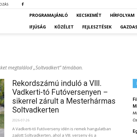
KOZÁS
PROGRAMAJÁNLÓ
KECSKEMÉT
HÍRFOLYAM
IFJÚSÁG
KÖZÉLET
FEJLESZTÉSEK
GAZDA
ikket megtalálod „Soltvadkert” témában.
Rekordszámú induló a VIII.
Vadkerti-tó Futóversenyen –
sikerrel zárult a Mesterhármas
Fi
M
Soltvadkerten
Ma
2026-07-26
Cs
A Vadkerti-tó Futóverseny idén is remek hangulatban
E
zajlott Soltvadkerten, ahol a VIII. verseny és a