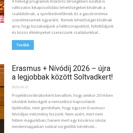
A hétvégi programok Kiskőrös térségében ezúttal is
változatos kikapcsolódási lehetőségeket kínálnak a
családoknak, a sportkedvelőknek és a gasztronómia
szerelmeseinek egyaránt. Remek lehetőséget kínálnak
arra, hogy kiszakadjunk a hétköznapokból, feltöltődjünk
és közös élményeket szerezzünk családunkkal...
Tovább
Erasmus + Nívódíj 2026 – újra
a legjobbak között Soltvadkert!
2026-06-22
Projektkoordinátorként bevallom, hogy amikor 2014-ben
iskolánk belevágott a nemzetközi kapcsolatok
építésébe, nem gondoltam, hogy egyszer Erasmus+
Nívódíjas intézmény leszünk. Nem azért, mert nem
hittem magunkban, hanem mert egy kisvárosi iskola
mindennapjaiban sokkal sürgetőbb kérdések...