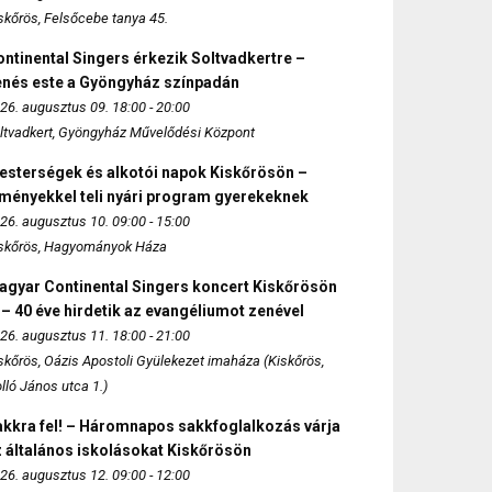
skőrös, Felsőcebe tanya 45.
ntinental Singers érkezik Soltvadkertre –
enés este a Gyöngyház színpadán
26. augusztus 09. 18:00 - 20:00
ltvadkert, Gyöngyház Művelődési Központ
esterségek és alkotói napok Kiskőrösön –
lményekkel teli nyári program gyerekeknek
26. augusztus 10. 09:00 - 15:00
skőrös, Hagyományok Háza
agyar Continental Singers koncert Kiskőrösön
 – 40 éve hirdetik az evangéliumot zenével
26. augusztus 11. 18:00 - 21:00
skőrös, Oázis Apostoli Gyülekezet imaháza (Kiskőrös,
lló János utca 1.)
akkra fel! – Háromnapos sakkfoglalkozás várja
 általános iskolásokat Kiskőrösön
26. augusztus 12. 09:00 - 12:00