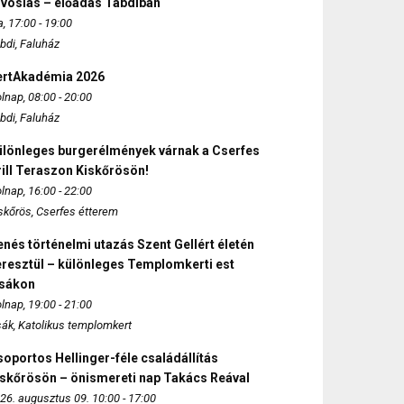
rvoslás – előadás Tabdiban
, 17:00 - 19:00
bdi, Faluház
ertAkadémia 2026
lnap, 08:00 - 20:00
bdi, Faluház
ülönleges burgerélmények várnak a Cserfes
ill Teraszon Kiskőrösön!
lnap, 16:00 - 22:00
skőrös, Cserfes étterem
nés történelmi utazás Szent Gellért életén
eresztül – különleges Templomkerti est
zsákon
lnap, 19:00 - 21:00
sák, Katolikus templomkert
oportos Hellinger-féle családállítás
iskőrösön – önismereti nap Takács Reával
26. augusztus 09. 10:00 - 17:00