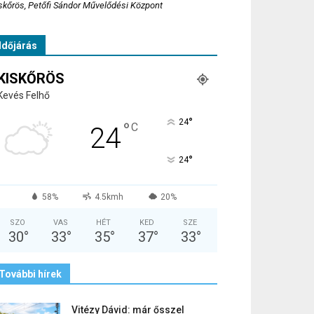
skőrös, Petőfi Sándor Művelődési Központ
Időjárás
KISKŐRÖS
Kevés Felhő
°
24
°
C
24
°
24
58%
4.5kmh
20%
SZO
VAS
HÉT
KED
SZE
30
°
33
°
35
°
37
°
33
°
További hírek
Vitézy Dávid: már ősszel