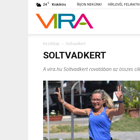
C
24
ÍRJON NEKÜNK!
HÍRLEVÉL FELIRAT
Kiskőrös
VIRA
Kezdőlap
Soltvadkert
SOLTVADKERT
A vira.hu Soltvadkert rovatában az összes c