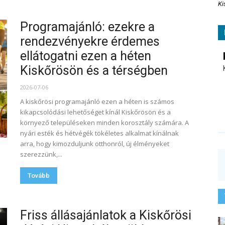
Ki
Programajánló: ezekre a
rendezvényekre érdemes
ellátogatni ezen a héten
Kiskőrösön és a térségben
2026-07-06
A kiskőrösi programajánló ezen a héten is számos
kikapcsolódási lehetőséget kínál Kiskőrösön és a
környező településeken minden korosztály számára. A
nyári esték és hétvégék tökéletes alkalmat kínálnak
arra, hogy kimozduljunk otthonról, új élményeket
szerezzünk,...
Tovább
Friss állásajánlatok a Kiskőrösi