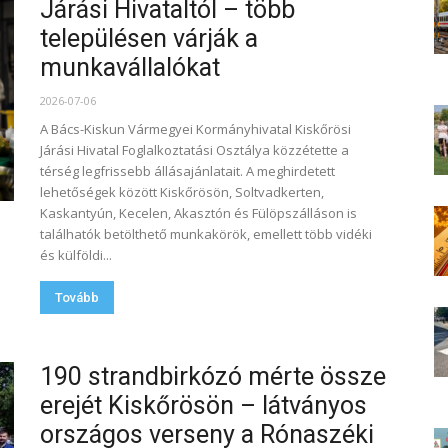
Járási Hivataltól – több
településen várják a
munkavállalókat
2026-07-06
A Bács-Kiskun Vármegyei Kormányhivatal Kiskőrösi
Járási Hivatal Foglalkoztatási Osztálya közzétette a
térség legfrissebb állásajánlatait. A meghirdetett
lehetőségek között Kiskőrösön, Soltvadkerten,
Kaskantyún, Kecelen, Akasztón és Fülöpszálláson is
találhatók betölthető munkakörök, emellett több vidéki
és külföldi...
Tovább
190 strandbirkózó mérte össze
erejét Kiskőrösön – látványos
országos verseny a Rónaszéki