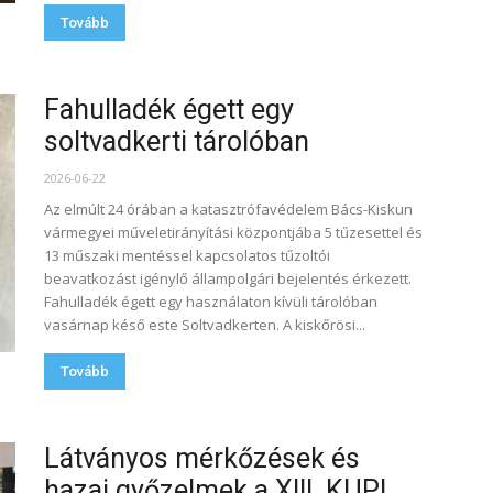
Tovább
Fahulladék égett egy
soltvadkerti tárolóban
2026-06-22
Az elmúlt 24 órában a katasztrófavédelem Bács-Kiskun
vármegyei műveletirányítási központjába 5 tűzesettel és
13 műszaki mentéssel kapcsolatos tűzoltói
beavatkozást igénylő állampolgári bejelentés érkezett.
Fahulladék égett egy használaton kívüli tárolóban
vasárnap késő este Soltvadkerten. A kiskőrösi...
Tovább
Látványos mérkőzések és
hazai győzelmek a XIII. KUPI