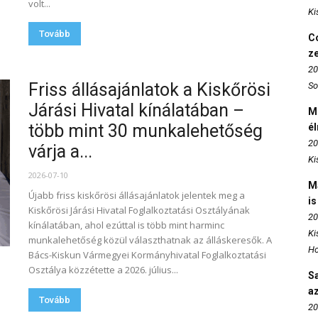
volt...
Ki
Tovább
Co
z
20
Friss állásajánlatok a Kiskőrösi
So
Járási Hivatal kínálatában –
M
több mint 30 munkalehetőség
é
20
várja a...
Ki
2026-07-10
M
Újabb friss kiskőrösi állásajánlatok jelentek meg a
is
Kiskőrösi Járási Hivatal Foglalkoztatási Osztályának
20
kínálatában, ahol ezúttal is több mint harminc
Ki
munkalehetőség közül választhatnak az álláskeresők. A
Ho
Bács-Kiskun Vármegyei Kormányhivatal Foglalkoztatási
Osztálya közzétette a 2026. július...
S
az
Tovább
20