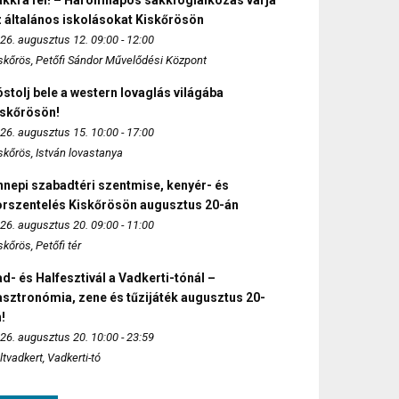
akkra fel! – Háromnapos sakkfoglalkozás várja
 általános iskolásokat Kiskőrösön
26. augusztus 12. 09:00 - 12:00
skőrös, Petőfi Sándor Művelődési Központ
stolj bele a western lovaglás világába
iskőrösön!
26. augusztus 15. 10:00 - 17:00
skőrös, István lovastanya
nepi szabadtéri szentmise, kenyér- és
orszentelés Kiskőrösön augusztus 20-án
26. augusztus 20. 09:00 - 11:00
skőrös, Petőfi tér
d- és Halfesztivál a Vadkerti-tónál –
sztronómia, zene és tűzijáték augusztus 20-
!
26. augusztus 20. 10:00 - 23:59
ltvadkert, Vadkerti-tó