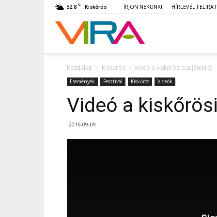
C
32.8
ÍRJON NEKÜNK!
HÍRLEVÉL FELIRA
Kiskőrös
VIRA
Kezdőlap
Kiskőrös
Videó a kiskőrösi tűzijátékról
Események
Fesztivál
Kiskőrös
Videók
Videó a kiskőrösi
2016-09-09