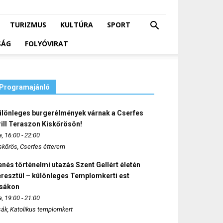
TURIZMUS
KULTÚRA
SPORT
SÁG
FOLYÓVIRAT
Programajánló
ülönleges burgerélmények várnak a Cserfes
ill Teraszon Kiskőrösön!
, 16:00 - 22:00
skőrös, Cserfes étterem
nés történelmi utazás Szent Gellért életén
eresztül – különleges Templomkerti est
zsákon
, 19:00 - 21:00
sák, Katolikus templomkert