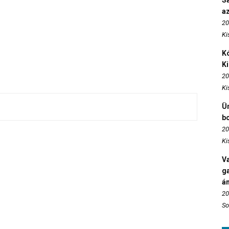
S
az
20
Ki
Kó
K
20
Ki
Ün
b
20
Ki
Va
ga
án
20
So