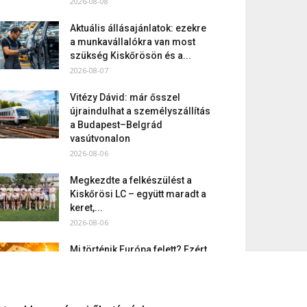
2026-08-08
Aktuális állásajánlatok: ezekre
a munkavállalókra van most
szükség Kiskőrösön és a...
2026-08-07
Vitézy Dávid: már ősszel
újraindulhat a személyszállítás
a Budapest–Belgrád
vasútvonalon
2026-08-06
Megkezdte a felkészülést a
Kiskőrösi LC – együtt maradt a
keret,...
2026-08-06
Mi történik Európa felett? Ezért
nem tud szabadulni a kontinens
a...
2026-08-05