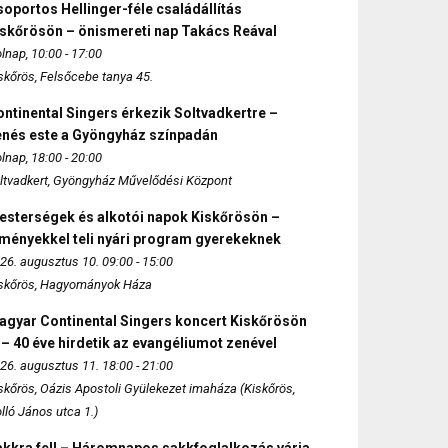
oportos Hellinger-féle családállítás
iskőrösön – önismereti nap Takács Reával
lnap, 10:00 - 17:00
skőrös, Felsőcebe tanya 45.
ntinental Singers érkezik Soltvadkertre –
enés este a Gyöngyház színpadán
lnap, 18:00 - 20:00
ltvadkert, Gyöngyház Művelődési Központ
esterségek és alkotói napok Kiskőrösön –
lményekkel teli nyári program gyerekeknek
26. augusztus 10. 09:00 - 15:00
skőrös, Hagyományok Háza
agyar Continental Singers koncert Kiskőrösön
 – 40 éve hirdetik az evangéliumot zenével
26. augusztus 11. 18:00 - 21:00
skőrös, Oázis Apostoli Gyülekezet imaháza (Kiskőrös,
lló János utca 1.)