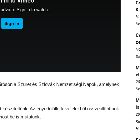
Cs
K
Ho
Ki
Co
z
Ho
So
M
é
20
kőrösön a Szüret és Szlovák Nemzetiségi Napok, amelynek
Ki
M
is
t készítettünk. Az egyedülálló felvételekből összeállítottunk
20
ost be is mutatunk.
Ki
Ho