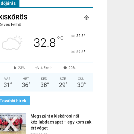
Időjárás
KISKŐRÖS
Kevés Felhő
°
32.8
°
C
32.8
°
32.8
23%
4.6kmh
20%
VAS
HÉT
KED
SZE
CSÜ
31
°
36
°
38
°
29
°
30
°
További hírek
Megszűnt a kiskőrösi női
kézilabdacsapat – egy korszak
ért véget