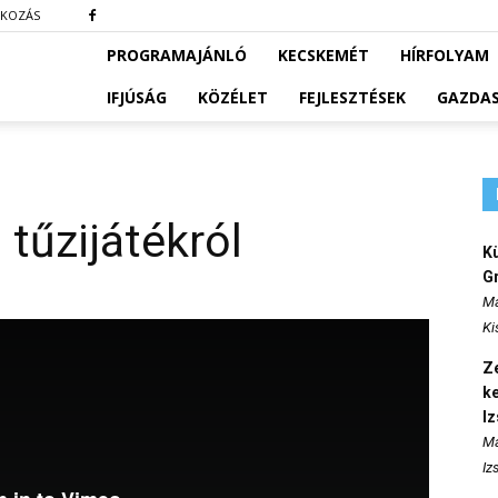
TKOZÁS
PROGRAMAJÁNLÓ
KECSKEMÉT
HÍRFOLYAM
IFJÚSÁG
KÖZÉLET
FEJLESZTÉSEK
GAZDA
 tűzijátékról
K
Gr
Ma
Ki
Ze
k
I
Ma
Iz