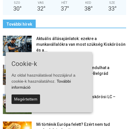
SZO
VAS
HÉT
KED
SZE
30
°
32
°
37
°
38
°
33
°
További hírek
Aktuális állásajánlatok: ezekre a
munkavállalókra van most szükség Kiskőrösön
és a...
2026-08-07
Cookie-k
Vitézy Dávid: már ősszel újraindulhat a
személyszállítás a Budapest–Belgrád
Az oldal használatával hozzájárul a
vasútvonalon
cookie-k használatához.
További
2026-08-06
információ
Megkezdte a felkészülést a Kiskőrösi LC –
Megértettem
együtt maradt a keret,...
2026-08-06
Mi történik Európa felett? Ezért nem tud