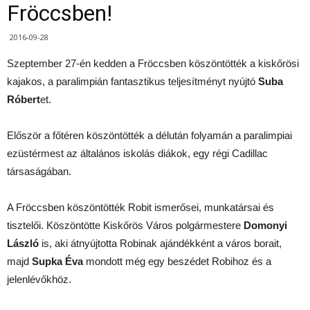
Fröccsben!
2016-09-28
Szeptember 27-én kedden a Fröccsben köszöntötték a kiskőrösi
kajakos, a paralimpián fantasztikus teljesítményt nyújtó
Suba
Róbert
et.
Először a főtéren köszöntötték a délután folyamán a paralimpiai
ezüstérmest az általános iskolás diákok, egy régi Cadillac
társaságában.
A Fröccsben köszöntötték Robit ismerősei, munkatársai és
tisztelői. Köszöntötte Kiskőrös Város polgármestere
Domonyi
László
is, aki átnyújtotta Robinak ajándékként a város borait,
majd
Supka Éva
mondott még egy beszédet Robihoz és a
jelenlévőkhöz.