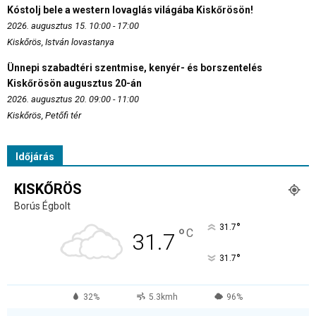
Kóstolj bele a western lovaglás világába Kiskőrösön!
2026. augusztus 15. 10:00 - 17:00
Kiskőrös, István lovastanya
Ünnepi szabadtéri szentmise, kenyér- és borszentelés
Kiskőrösön augusztus 20-án
2026. augusztus 20. 09:00 - 11:00
Kiskőrös, Petőfi tér
Időjárás
KISKŐRÖS
Borús Égbolt
°
31.7
°
C
31.7
°
31.7
32%
5.3kmh
96%