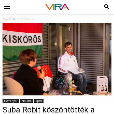
Kezdőlap
Kiskőrös
Események
Kiskőrös
Sport
Suba Robit köszöntötték a