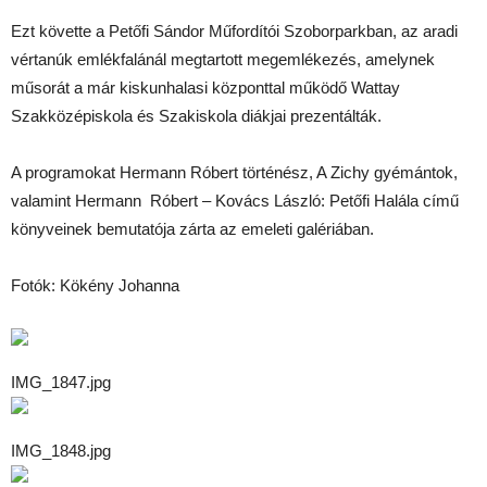
Ezt követte a Petőfi Sándor Műfordítói Szoborparkban, az aradi
vértanúk emlékfalánál megtartott megemlékezés, amelynek
műsorát a már kiskunhalasi központtal működő Wattay
Szakközépiskola és Szakiskola diákjai prezentálták.
A programokat Hermann Róbert történész, A Zichy gyémántok,
valamint Hermann Róbert – Kovács László: Petőfi Halála című
könyveinek bemutatója zárta az emeleti galériában.
Fotók: Kökény Johanna
IMG_1847.jpg
IMG_1848.jpg