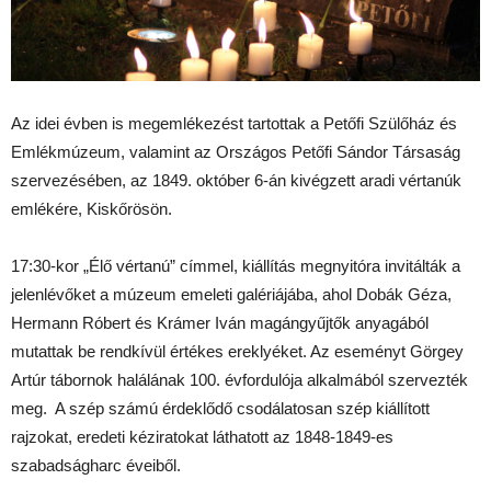
Az idei évben is megemlékezést tartottak a Petőfi Szülőház és
Emlékmúzeum, valamint az Országos Petőfi Sándor Társaság
szervezésében, az 1849. október 6-án kivégzett aradi vértanúk
emlékére, Kiskőrösön.
17:30-kor „Élő vértanú” címmel, kiállítás megnyitóra invitálták a
jelenlévőket a múzeum emeleti galériájába, ahol Dobák Géza,
Hermann Róbert és Krámer Iván magángyűjtők anyagából
mutattak be rendkívül értékes ereklyéket. Az eseményt Görgey
Artúr tábornok halálának 100. évfordulója alkalmából szervezték
meg. A szép számú érdeklődő csodálatosan szép kiállított
rajzokat, eredeti kéziratokat láthatott az 1848-1849-es
szabadságharc éveiből.