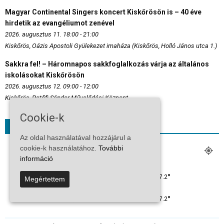
Magyar Continental Singers koncert Kiskőrösön is – 40 éve
hirdetik az evangéliumot zenével
2026. augusztus 11. 18:00 - 21:00
Kiskőrös, Oázis Apostoli Gyülekezet imaháza (Kiskőrös, Holló János utca 1.)
Sakkra fel! – Háromnapos sakkfoglalkozás várja az általános
iskolásokat Kiskőrösön
2026. augusztus 12. 09:00 - 12:00
Kiskőrös, Petőfi Sándor Művelődési Központ
Cookie-k
Időjárás
Az oldal használatával hozzájárul a
KISKŐRÖS
cookie-k használatához.
További
információ
Szórványos Felhőzet
°
37.2
°
Megértettem
C
37.2
°
37.2