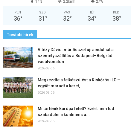
14%
2.2kmh
27%
PÉN
SZO
VAS
HÉT
KED
36
°
31
°
32
°
34
°
38
°
További hírek
Vitézy Dávid: már ősszel újraindulhat a
személyszállítás a Budapest–Belgrád
vasútvonalon
2026-08-06
Megkezdte a felkészülést a Kiskőrösi LC –
együtt maradt a keret,...
2026-08-06
Mi történik Európa felett? Ezért nem tud
szabadulni a kontinens a...
2026-08-05