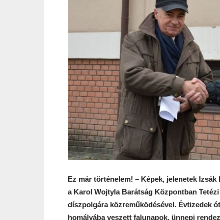
Ez már történelem! – Képek, jelenetek Izsák 
a Karol Wojtyla Barátság Központban Tetézi L
díszpolgára közreműködésével. Évtizedek óta
homályába veszett falunapok, ünnepi rendez