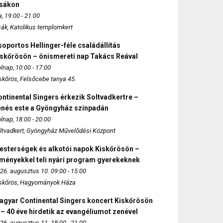
zsákon
, 19:00 - 21:00
sák, Katolikus templomkert
oportos Hellinger-féle családállítás
iskőrösön – önismereti nap Takács Reával
lnap, 10:00 - 17:00
skőrös, Felsőcebe tanya 45.
ntinental Singers érkezik Soltvadkertre –
enés este a Gyöngyház színpadán
lnap, 18:00 - 20:00
ltvadkert, Gyöngyház Művelődési Központ
esterségek és alkotói napok Kiskőrösön –
lményekkel teli nyári program gyerekeknek
26. augusztus 10. 09:00 - 15:00
skőrös, Hagyományok Háza
agyar Continental Singers koncert Kiskőrösön
 – 40 éve hirdetik az evangéliumot zenével
26. augusztus 11. 18:00 - 21:00