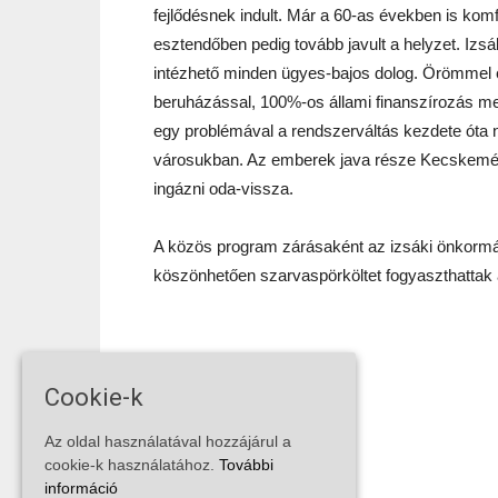
fejlődésnek indult. Már a 60-as években is komf
esztendőben pedig tovább javult a helyzet. Izs
intézhető minden ügyes-bajos dolog. Örömmel eml
beruházással, 100%-os állami finanszírozás mell
egy problémával a rendszerváltás kezdete óta
városukban. Az emberek java része Kecskeméte
ingázni oda-vissza.
A közös program zárásaként az izsáki önkorm
köszönhetően szarvaspörköltet fogyaszthattak 
Forrás: hiros.hu
Cookie-k
Az oldal használatával hozzájárul a
cookie-k használatához.
További
információ