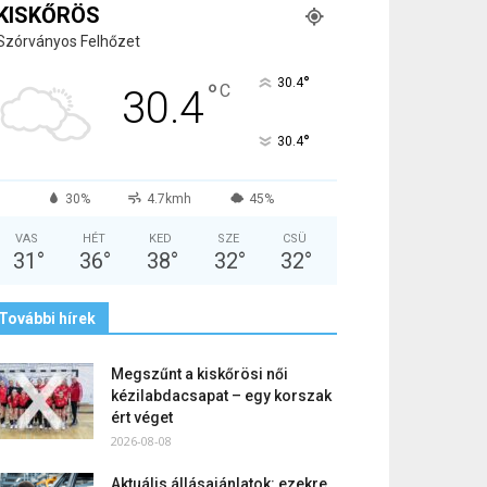
KISKŐRÖS
Szórványos Felhőzet
°
30.4
°
C
30.4
°
30.4
30%
4.7kmh
45%
VAS
HÉT
KED
SZE
CSÜ
31
°
36
°
38
°
32
°
32
°
További hírek
Megszűnt a kiskőrösi női
kézilabdacsapat – egy korszak
ért véget
2026-08-08
Aktuális állásajánlatok: ezekre