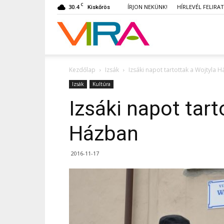
C
30.4
ÍRJON NEKÜNK!
HÍRLEVÉL FELIRA
Kiskőrös
VIRA
Kezdőlap
Izsák
Izsáki napot tartottak a Wojtyla 
Izsák
Kultúra
Izsáki napot tart
Házban
2016-11-17