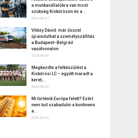
a munkavállalókra van most
szükség Kiskőrösön és a...
2026-08-07
Vitézy Dávid: már ősszel
újraindulhat a személyszállítás
a Budapest–Belgrád
vasútvonalon
2026-08-06
Megkezdte a felkészülést a
Kiskőrösi LC – együtt maradt a
keret,...
2026-08-06
Mi történik Európa felett? Ezért
nem tud szabadulni a kontinens
a...
2026-08-05