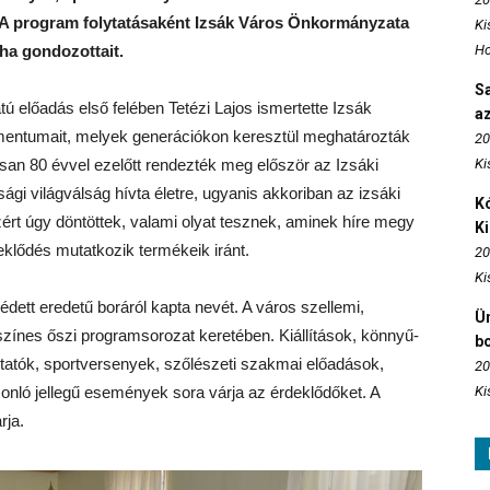
n. A program folytatásaként Izsák Város Önkormányzata
Ki
ha gondozottait.
Ho
S
tú előadás első felében Tetézi Lajos ismertette Izsák
az
mentumait, melyek generációkon keresztül meghatározták
20
osan 80 évvel ezelőtt rendezték meg először az Izsáki
Ki
gi világválság hívta életre, ugyanis akkoriban az izsáki
Kó
zért úgy döntöttek, valami olyat tesznek, aminek híre megy
K
klődés mutatkozik termékeik iránt.
20
Ki
dett eredetű boráról kapta nevét. A város szellemi,
Ün
zínes őszi programsorozat keretében. Kiállítások, könnyű-
b
tók, sportversenyek, szőlészeti szakmai előadások,
20
onló jellegű események sora várja az érdeklődőket. A
Ki
rja.