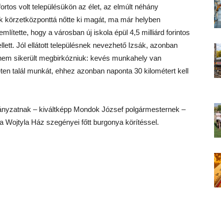
ortos volt településükön az élet, az elmúlt néhány
ák körzetközponttá nőtte ki magát, ma már helyben
ítette, hogy a városban új iskola épül 4,5 milliárd forintos
ett. Jól ellátott településnek nevezhető Izsák, azonban
 nem sikerült megbirkózniuk: kevés munkahely van
n talál munkát, ehhez azonban naponta 30 kilométert kell
ányzatnak – kiváltképp Mondok József polgármesternek –
a Wojtyla Ház szegényei főtt burgonya körítéssel.