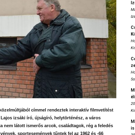
I
Ma
Iz
Cs
K
Ho
Ki
Co
z
Ho
So
M
é
20
közelmúltjából címmel rendeztek interaktív filmvetítést
Ki
ajos izsáki író, újságíró, helytörténész, a város
M
 nem látott ismerős arcok, családtagok, rég a feledés
is
vények, sportesemények tűntek fel az 1962 és -66
20