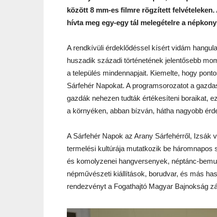
között 8 mm-es filmre rögzített felvételeke
hívta meg egy-egy tál melegételre a népkony
A rendkívüli érdeklődéssel kísért vidám hangula
huszadik századi történetének jelentősebb mo
a település mindennapjait. Kiemelte, hogy pont
Sárfehér Napokat. A programsorozatot a gazdasá
gazdák nehezen tudták értékesíteni boraikat, e
a környéken, abban bízván, hátha nagyobb érde
A Sárfehér Napok az Arany Sárfehérről, Izsák vé
termelési kultúrája mutatkozik be háromnapos s
és komolyzenei hangversenyek, néptánc-bemuta
népművészeti kiállítások, borudvar, és más has
rendezvényt a Fogathajtó Magyar Bajnokság zá