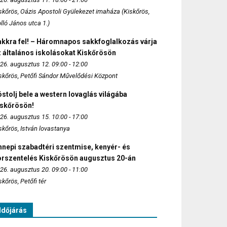
skőrös, Oázis Apostoli Gyülekezet imaháza (Kiskőrös,
lló János utca 1.)
akkra fel! – Háromnapos sakkfoglalkozás várja
 általános iskolásokat Kiskőrösön
26. augusztus 12. 09:00 - 12:00
skőrös, Petőfi Sándor Művelődési Központ
stolj bele a western lovaglás világába
iskőrösön!
26. augusztus 15. 10:00 - 17:00
skőrös, István lovastanya
nepi szabadtéri szentmise, kenyér- és
orszentelés Kiskőrösön augusztus 20-án
26. augusztus 20. 09:00 - 11:00
skőrös, Petőfi tér
Időjárás