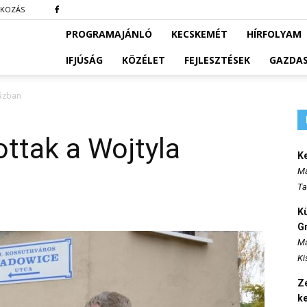
TKOZÁS
PROGRAMAJÁNLÓ
KECSKEMÉT
HÍRFOLYAM
IFJÚSÁG
KÖZÉLET
FEJLESZTÉSEK
GAZDA
Házban
ottak a Wojtyla
K
Ma
Ta
K
Gr
Ma
Ki
Ze
k