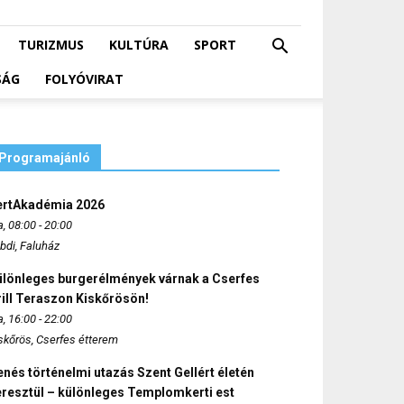
TURIZMUS
KULTÚRA
SPORT
SÁG
FOLYÓVIRAT
Programajánló
ertAkadémia 2026
, 08:00 - 20:00
bdi, Faluház
ülönleges burgerélmények várnak a Cserfes
ill Teraszon Kiskőrösön!
, 16:00 - 22:00
skőrös, Cserfes étterem
nés történelmi utazás Szent Gellért életén
eresztül – különleges Templomkerti est