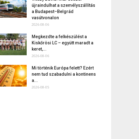
újraindulhat a személyszállítás
a Budapest–Belgrád
vasútvonalon
2026-08-06
Megkezdte a felkészülést a
Kiskőrösi LC – együtt maradt a
keret,...
2026-08-06
Mi történik Európa felett? Ezért
nem tud szabadulni a kontinens
a...
2026-08-05