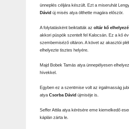
ünneplés céljára készült. Ezt a miseruhát Leng
Dávid
új misés atya ölthette magára először.
A folytatásként beiktatták az
oltár kő elhelyezé
akkori püspök szentelt fel Kalocsán. Ez a kő év
szembemiséző oltáron. A követ az akasztói pl
elhelyezte tisztes helyére.
Majd Bobek Tamás atya ünnepélyesen elhelyezte
hívekkel.
Egyben ez a szentmise volt az irgalmasság jubi
atya
Csorba Dávid
újmiséje is.
Seffer Attila atya kérésére eme kiemelkedő es
káplán zárta le.