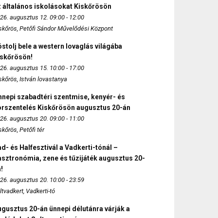
 általános iskolásokat Kiskőrösön
26. augusztus 12. 09:00 - 12:00
skőrös, Petőfi Sándor Művelődési Központ
stolj bele a western lovaglás világába
iskőrösön!
26. augusztus 15. 10:00 - 17:00
skőrös, István lovastanya
nepi szabadtéri szentmise, kenyér- és
orszentelés Kiskőrösön augusztus 20-án
26. augusztus 20. 09:00 - 11:00
skőrös, Petőfi tér
d- és Halfesztivál a Vadkerti-tónál –
sztronómia, zene és tűzijáték augusztus 20-
!
26. augusztus 20. 10:00 - 23:59
ltvadkert, Vadkerti-tó
gusztus 20-án ünnepi délutánra várják a