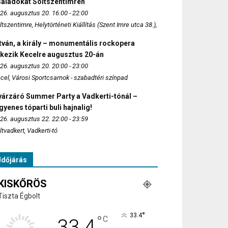
saládokat Soltszentimrén
26. augusztus 20. 16:00 - 22:00
ltszentimre, Helytörténeti Kiállítás (Szent Imre utca 38.),
tván, a király – monumentális rockopera
rkezik Kecelre augusztus 20-án
26. augusztus 20. 20:00 - 23:00
cel, Városi Sportcsarnok - szabadtéri színpad
yárzáró Summer Party a Vadkerti-tónál –
gyenes tóparti buli hajnalig!
26. augusztus 22. 22:00 - 23:59
ltvadkert, Vadkerti-tó
Időjárás
KISKŐRÖS
Tiszta Égbolt
°
33.4
°
C
33.4