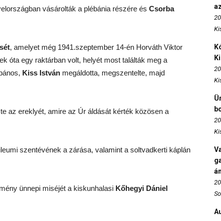
az
yelországban vásárolták a plébánia részére és
Csorba
20
Ki
sét
, amelyet még 1941.szeptember 14-én Horváth Viktor
Kó
K
ek óta egy raktárban volt, helyét most találták meg a
20
ébános,
Kiss István
megáldotta, megszentelte, majd
Ki
Ün
b
 az ereklyét, amire az Úr áldását kérték közösen a
20
Ki
leumi szentévének a zárása, valamint a soltvadkerti káplán
Va
ga
án
20
emény ünnepi miséjét a kiskunhalasi
Kőhegyi Dániel
So
Au