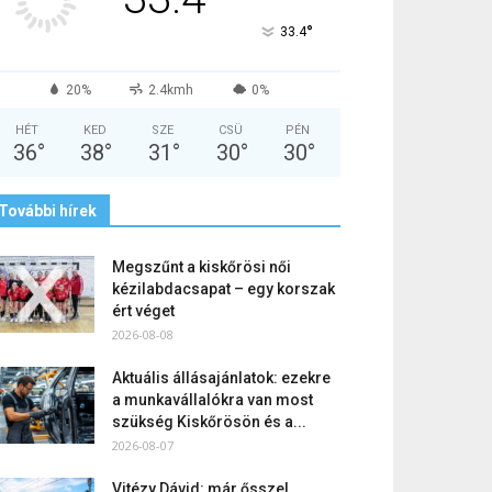
°
33.4
20%
2.4kmh
0%
HÉT
KED
SZE
CSÜ
PÉN
36
°
38
°
31
°
30
°
30
°
További hírek
Megszűnt a kiskőrösi női
kézilabdacsapat – egy korszak
ért véget
2026-08-08
Aktuális állásajánlatok: ezekre
a munkavállalókra van most
szükség Kiskőrösön és a...
2026-08-07
Vitézy Dávid: már ősszel