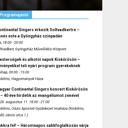
Programajánló
ntinental Singers érkezik Soltvadkertre –
enés este a Gyöngyház színpadán
, 18:00 - 20:00
ltvadkert, Gyöngyház Művelődési Központ
esterségek és alkotói napok Kiskőrösön –
lményekkel teli nyári program gyerekeknek
lnap, 09:00 - 15:00
skőrös, Hagyományok Háza
agyar Continental Singers koncert Kiskőrösön
 – 40 éve hirdetik az evangéliumot zenével
26. augusztus 11. 18:00 - 21:00
skőrös, Oázis Apostoli Gyülekezet imaháza (Kiskőrös,
lló János utca 1.)
akkra fel! – Háromnapos sakkfoglalkozás várja