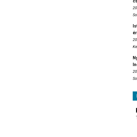
c
20
So
Is
é
20
Ke
N
In
20
So