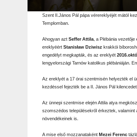
Szent II.János Pál pápa vérereklyéjét mától kez
Templomban.
Ahogyan azt
Seffer Attila
, a Plébánia vezetője
ereklyéért
Stanisław Dziwisz
krakkói bíborosho
engedélyt megkapták, és az ereklyét
2016.októ
lengyelországi Tarnów katolikus plébániáján. Errő
Az ereklyét a 17 órai szentmisén helyezték el 
kezdéssel fejezték be a II. János Pál kilencedet
Az ünnepi szentmise elején Attila atya megkösz
szomszédos településekről érkeztek, valamint a
növendékeinek is.
A mise első mozzanataként
Mezei Ferenc
tázl