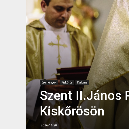
Események
Kiskőrös
Kultúra
Szent II.János 
Kiskőrösön
2016-11-20