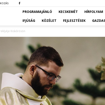
TKOZÁS
PROGRAMAJÁNLÓ
KECSKEMÉT
HÍRFOLYAM
IFJÚSÁG
KÖZÉLET
FEJLESZTÉSEK
GAZDA
ereklyéje Kiskőrösön