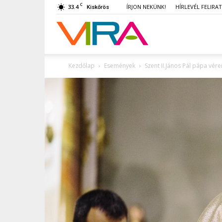
C
33.4
ÍRJON NEKÜNK!
HÍRLEVÉL FELIRA
Kiskőrös
VIRA
Kezdőlap
Események
Szent II.János Pál pápa vér