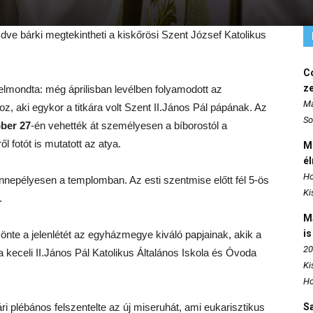
dve bárki megtekintheti a kiskőrösi Szent József Katolikus
Co
z
 elmondta: még áprilisban levélben folyamodott az
Ma
z, aki egykor a titkára volt Szent II.János Pál pápának. Az
So
ber 27
-én vehették át személyesen a bíborostól a
l fotót is mutatott az atya.
M
é
Ho
ünnepélyesen a templomban. Az esti szentmise előtt fél 5-ös
Ki
.
M
is
önte a jelenlétét az egyházmegye kiváló papjainak, akik a
20
 keceli II.János Pál Katolikus Általános Iskola és Óvoda
Ki
Ho
ári plébános felszentelte az új miseruhát, ami eukarisztikus
S