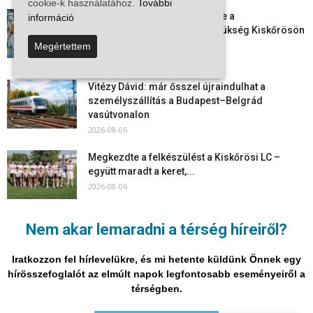
cookie-k használatához.
További
Aktuális állásajánlatok: ezekre a
információ
munkavállalókra van most szükség Kiskőrösön
és a...
Megértettem
2026-08-07
Vitézy Dávid: már ősszel újraindulhat a
személyszállítás a Budapest–Belgrád
vasútvonalon
2026-08-06
Megkezdte a felkészülést a Kiskőrösi LC –
együtt maradt a keret,...
2026-08-06
Mi történik Európa felett? Ezért nem tud
Nem akar lemaradni a térség híreiről?
szabadulni a kontinens a...
2026-08-05
Iratkozzon fel hírlevelükre, és mi hetente küldünk Önnek egy
hírösszefoglalót az elmúlt napok legfontosabb eseményeiről a
térségben.