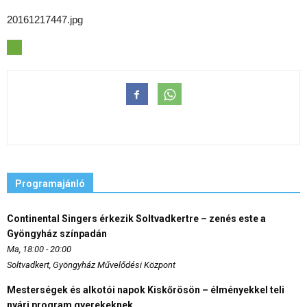
20161217447.jpg
Programajánló
Continental Singers érkezik Soltvadkertre – zenés este a
Gyöngyház színpadán
Ma, 18:00 - 20:00
Soltvadkert, Gyöngyház Művelődési Központ
Mesterségek és alkotói napok Kiskőrösön – élményekkel teli
nyári program gyerekeknek