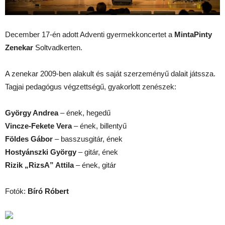
December 17-én adott Adventi gyermekkoncertet a
MintaPinty
Zenekar
Soltvadkerten.
A zenekar 2009-ben alakult és saját szerzeményű dalait játssza.
Tagjai pedagógus végzettségű, gyakorlott zenészek:
György Andrea
– ének, hegedű
Vincze-Fekete Vera
– ének, billentyű
Földes Gábor
– basszusgitár, ének
Hostyánszki György
– gitár, ének
Rizik „RizsA” Attila
– ének, gitár
Fotók:
Bíró Róbert