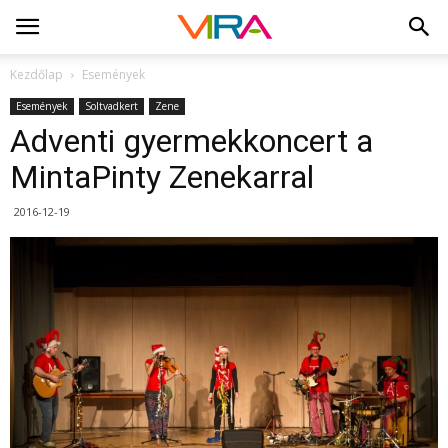
Kezdőlap
Események
Események
Soltvadkert
Zene
Adventi gyermekkoncert a
MintaPinty Zenekarral
2016-12-19