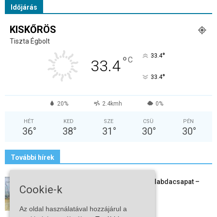
Időjárás
KISKŐRÖS
Tiszta Égbolt
°
33.4
°
C
33.4
°
33.4
20%
2.4kmh
0%
HÉT
KED
SZE
CSÜ
PÉN
36
°
38
°
31
°
30
°
30
°
További hírek
Megszűnt a kiskőrösi női kézilabdacsapat –
Cookie-k
egy korszak ért véget
2026-08-08
Az oldal használatával hozzájárul a